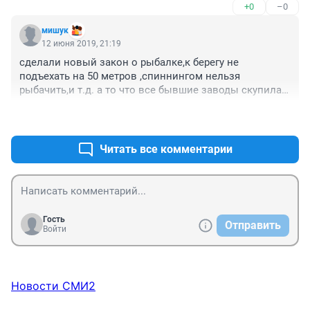
+0
–0
мишук
12 июня 2019, 21:19
сделали новый закон о рыбалке,к берегу не 
подъехать на 50 метров ,спиннингом нельзя 
рыбачить,и т.д. а то что все бывшие заводы скупила 
Москва и загрязняют природу, это можно,законы на 
+1
–0
свой карман придумывать неинтересно. кто то ругает 
Сталина ,да при нем рубль стоил как доллар ,а сейчас 
,правительство набивает карманы ,а на людей 
Читать все комментарии
наплевать.
Гость
Отправить
Войти
Новости СМИ2