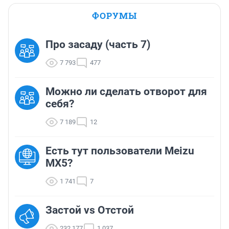
ФОРУМЫ
Про засаду (часть 7)
7 793
477
Можно ли сделать отворот для
себя?
7 189
12
Есть тут пользователи Meizu
MX5?
1 741
7
Застой vs Отстой
232 177
1 037