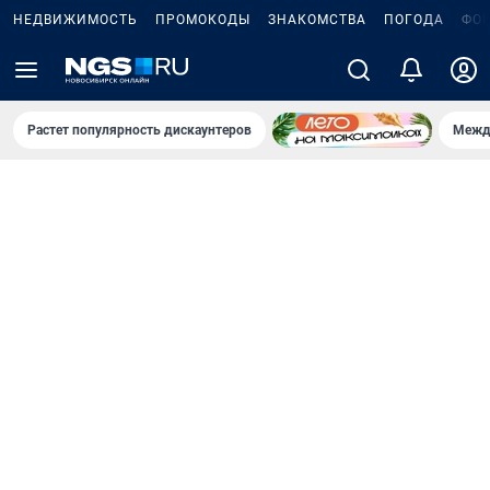
НЕДВИЖИМОСТЬ
ПРОМОКОДЫ
ЗНАКОМСТВА
ПОГОДА
ФО
Растет популярность дискаунтеров
Межд