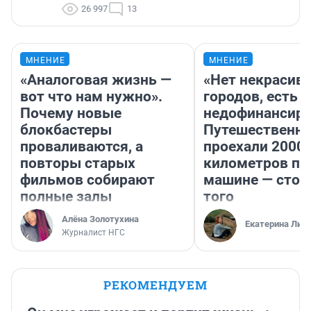
26 997
13
МНЕНИЕ
МНЕНИЕ
«Аналоговая жизнь —
«Нет некрасив
вот что нам нужно».
городов, есть
Почему новые
недофинансиро
блокбастеры
Путешественн
проваливаются, а
проехали 2000
повторы старых
километров по 
фильмов собирают
машине — стои
полные залы
того
Алёна Золотухина
Екатерина Лит
Журналист НГС
РЕКОМЕНДУЕМ