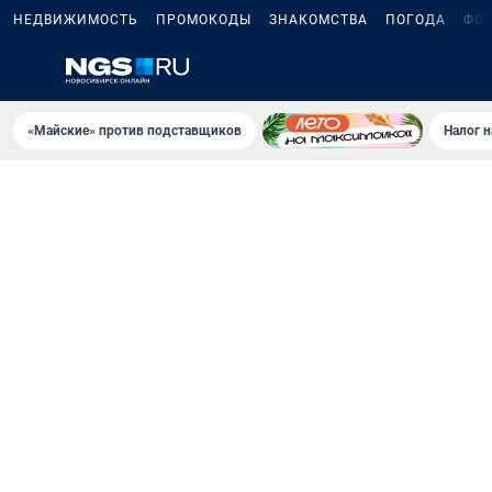
НЕДВИЖИМОСТЬ
ПРОМОКОДЫ
ЗНАКОМСТВА
ПОГОДА
ФО
«Майские» против подставщиков
Налог 