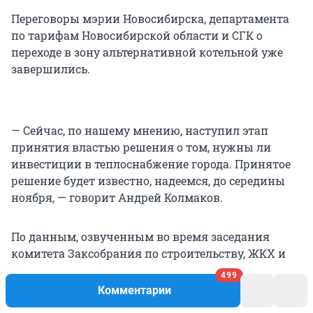
Переговоры мэрии Новосибирска, департамента
по тарифам Новосибирской области и СГК о
переходе в зону альтернативной котельной уже
завершились.
— Сейчас, по нашему мнению, наступил этап
принятия властью решения о том, нужны ли
инвестиции в теплоснабжение города. Принятое
решение будет известно, надеемся, до середины
ноября, — говорит Андрей Колмаков.
По данным, озвученным во время заседания
комитета Заксобрания по строительству, ЖКХ и
тарифам, компания планирует отнести
499
Новосибирск к новой ценовой зоне во второй
Комментарии
половине 2022 года.