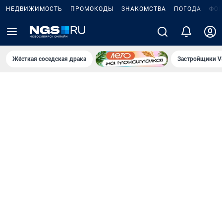
НЕДВИЖИМОСТЬ
ПРОМОКОДЫ
ЗНАКОМСТВА
ПОГОДА
ФО
Жёсткая соседская драка
Застройщики V