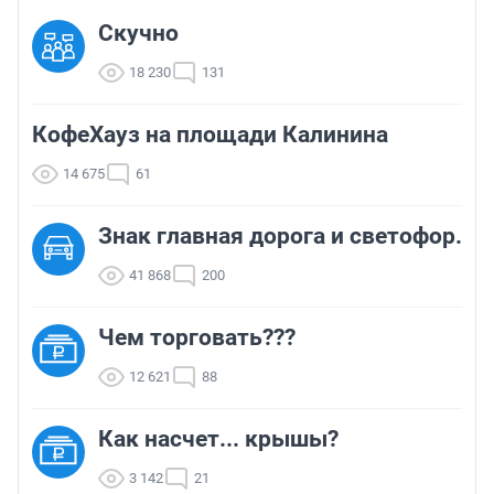
Скучно
18 230
131
КофеХауз на площади Калинина
14 675
61
Знак главная дорога и светофор.
41 868
200
Чем торговать???
12 621
88
Как насчет... крышы?
3 142
21