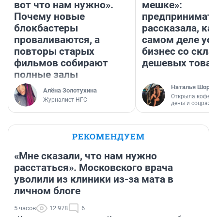
вот что нам нужно».
мешке»:
Почему новые
предпринимат
блокбастеры
рассказала, как
проваливаются, а
самом деле ус
повторы старых
бизнес со скл
фильмов собирают
дешевых това
полные залы
Наталья Шорох
Алёна Золотухина
Открыла кофейн
Журналист НГС
деньги соцразв
РЕКОМЕНДУЕМ
«Мне сказали, что нам нужно
расстаться». Московского врача
уволили из клиники из-за мата в
личном блоге
5 часов
12 978
6