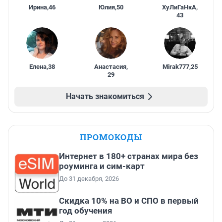
Ирина
,
46
Юлия
,
50
ХуЛиГаНкА
,
43
Елена
,
38
Анастасия
,
Mirak777
,
25
29
Начать знакомиться
ПРОМОКОДЫ
Интернет в 180+ странах мира без
роуминга и сим-карт
До 31 декабря, 2026
Скидка 10% на ВО и СПО в первый
год обучения