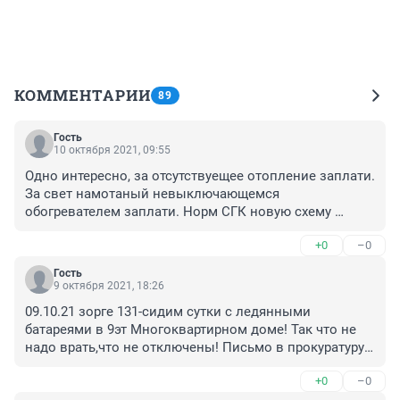
КОММЕНТАРИИ
89
Гость
10 октября 2021, 09:55
Одно интересно, за отсутствуещее отопление заплати. 
За свет намотаный невыключающемся 
обогревателем заплати. Норм СГК новую схему 
отмута денег придумало.
+0
–0
Гость
9 октября 2021, 18:26
09.10.21 зорге 131-сидим сутки с ледянными 
батареями в 9эт Многоквартирном доме! Так что не 
надо врать,что не отключены! Письмо в прокуратуру 
и роспотребнадзор написано-очень надеюсь что 
+0
–0
товарищщщ Шатовалов А.А который подписал 