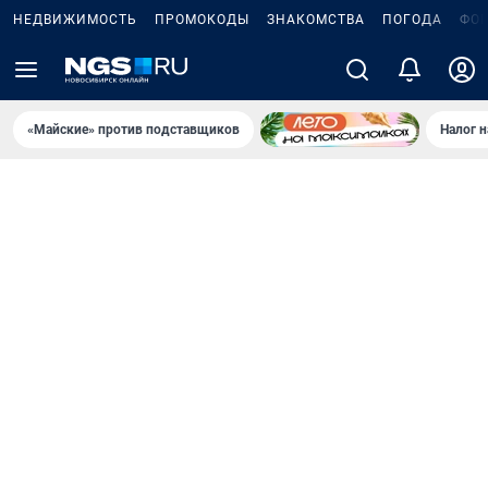
НЕДВИЖИМОСТЬ
ПРОМОКОДЫ
ЗНАКОМСТВА
ПОГОДА
ФО
«Майские» против подставщиков
Налог 