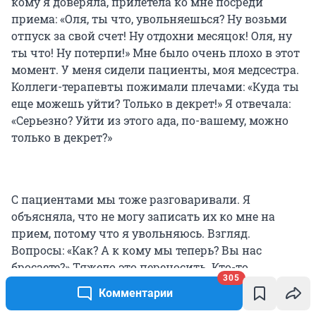
кому я доверяла, прилетела ко мне посреди
приема: «Оля, ты что, увольняешься? Ну возьми
отпуск за свой счет! Ну отдохни месяцок! Оля, ну
ты что! Ну потерпи!» Мне было очень плохо в этот
момент. У меня сидели пациенты, моя медсестра.
Коллеги-терапевты пожимали плечами: «Куда ты
еще можешь уйти? Только в декрет!» Я отвечала:
«Серьезно? Уйти из этого ада, по-вашему, можно
только в декрет?»
С пациентами мы тоже разговаривали. Я
объясняла, что не могу записать их ко мне на
прием, потому что я увольняюсь. Взгляд.
Вопросы: «Как? А к кому мы теперь? Вы нас
бросаете?» Тяжело это переносить. Кто-то,
305
наоборот, улыбался и говорил, что понимает,
Комментарии
почему я ухожу. Но в целом я чувствовала, что