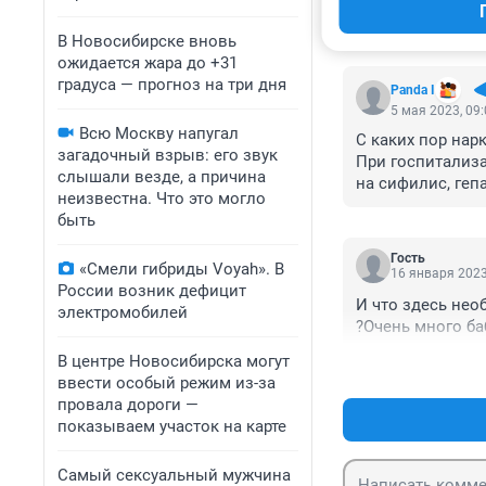
КОММЕНТАР
В Новосибирске вновь
ожидается жара до +31
градуса — прогноз на три дня
Panda I
5 мая 2023, 09
Всю Москву напугал
С каких пор нар
загадочный взрыв: его звук
При госпитализ
слышали везде, а причина
на сифилис, гепа
неизвестна. Что это могло
больных и внут
быть
Гость
«Смели гибриды Voyah». В
16 января 2023
России возник дефицит
И что здесь необ
электромобилей
?Очень много ба
В центре Новосибирска могут
ввести особый режим из-за
провала дороги —
показываем участок на карте
Самый сексуальный мужчина