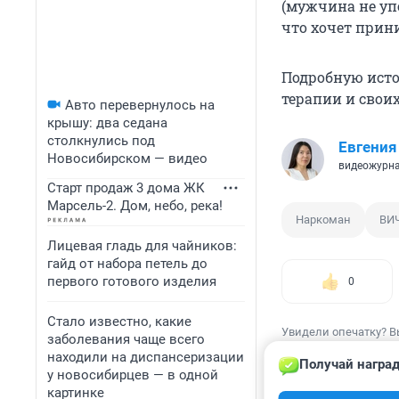
(мужчина не упо
что хочет прин
Подробную ист
терапии и своих
Авто перевернулось на
крышу: два седана
столкнулись под
Евгения
Новосибирском — видео
видеожурн
Старт продаж 3 дома ЖК
Марсель-2. Дом, небо, река!
Наркоман
ВИ
Лицевая гладь для чайников:
гайд от набора петель до
первого готового изделия
0
Стало известно, какие
Увидели опечатку? В
заболевания чаще всего
находили на диспансеризации
Получай наград
у новосибирцев — в одной
картинке