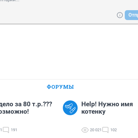
Отп
ФОРУМЫ
дело за 80 т.р.???
Help! Нужно имя
озможно!
котенку
21
191
20 021
102