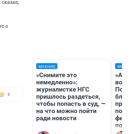
 сказал,
ет о
МНЕНИЕ
МНЕНИ
«Снимите это
«Анал
немедленно»:
вот ч
журналистке НГС
Почем
0
пришлось раздеться,
блокб
чтобы попасть в суд, —
прова
на что можно пойти
повто
ради новости
фильм
полны