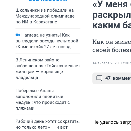
«У меня
Школьники из победили на
раскрыл 
Международной олимпиаде
по ИИ в Казахстане
каким б
Нагиева не узнать! Как
Как он живе
выглядели звезды культовой
«Каменской» 27 лет назад
своей боле
В Ленинском районе
14 января 2023, 17:30
заброшенная «Тойота» мешает
жильцам — мэрия ищет
владельца
47
коммен
Побережье Анапы
заполонили ядовитые
медузы: что происходит с
пляжами
Рабочий день хотят сократить,
Не удалось загр
но только летом — и вот