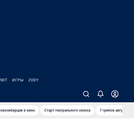
ЛЮТ
ИГРЫ
ZODY
овосибирцев в кино
Старт театрального сезона
7 грибов августа