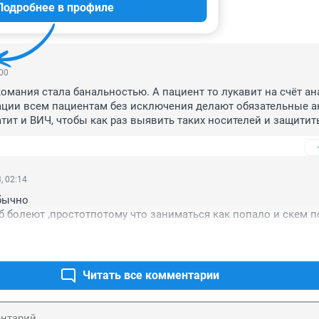
Подробнее в профиле
ИИ
47
:00
комания стала банальностью. А пациент то лукавит на счёт ана
ации всем пациентам без исключения делают обязательные а
тит и ВИЧ, чтобы как раз выявить таких носителей и защитить
ри больницы не пошло распространение
, 02:14
ычно 

б болеют ,простотпотому что заниматься как попало и скем 
Читать все комментарии