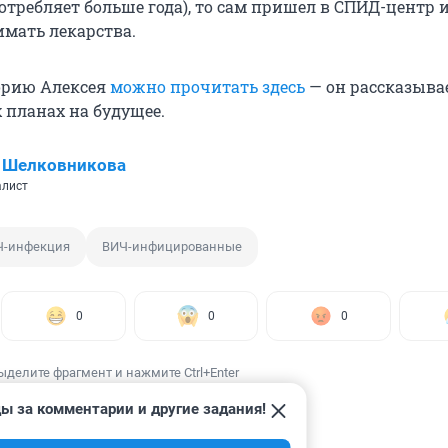
требляет больше года), то сам пришел в СПИД-центр и
имать лекарства.
орию Алексея
можно прочитать здесь
— он рассказыва
 планах на будущее.
 Шелковникова
алист
Ч-инфекция
ВИЧ-инфицированные
0
0
0
ыделите фрагмент и нажмите Ctrl+Enter
ы за комментарии и другие задания!