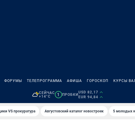
ФОРУМЫ
ТЕЛЕПРОГРАММА
АФИША
ГОРОСКОП
КУРСЫ ВА
USD 82,17
СЕЙЧАС
1
ПРОБКИ
+14°C
EUR 94,84
ики VS прокуратура
Августовский каталог новостроек
5 молодых н