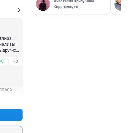
Анастасия Хрипушина
Корреспондент
лиза. 
нализы 
 других 
+0
–0
попало
+0
–0