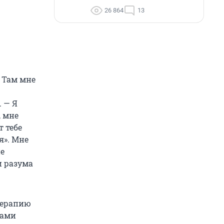
26 864
13
 Там мне
 — Я
, мне
т тебе
я». Мне
не
и разума
 терапию
ками