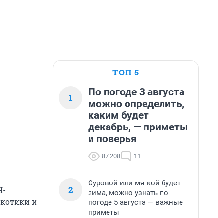
ТОП 5
По погоде 3 августа
1
можно определить,
каким будет
декабрь, — приметы
и поверья
87 208
11
Суровой или мягкой будет
2
Ч-
зима, можно узнать по
ркотики и
погоде 5 августа — важные
приметы