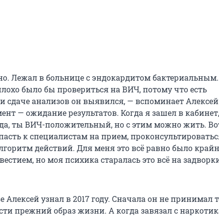
но. Лежал в больнице с эндокардитом бактериальным.
плохо было бы провериться на ВИЧ, потому что есть
и сдаче анализов он выявился, — вспоминает Алексей.
ент — ожидание результатов. Когда я зашел в кабинет
 да, ты ВИЧ-положительный, но с этим можно жить. Во
опасть к специалистам на прием, проконсультироватьс
лгоритм действий. Для меня это всё равно было край
естием, но моя психика старалась это всё на задворк
е Алексей узнал в 2017 году. Сначала он не принимал
сти прежний образ жизни. А когда завязал с наркоти