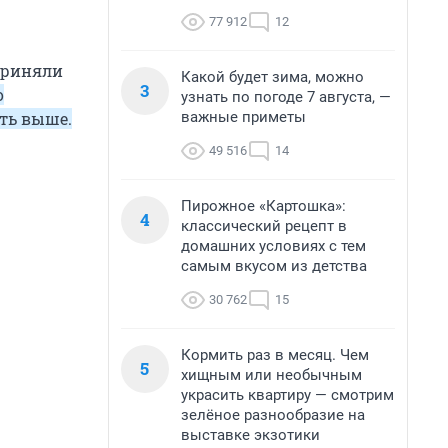
77 912
12
сприняли
Какой будет зима, можно
3
о
узнать по погоде 7 августа, —
важные приметы
ть выше.
49 516
14
Пирожное «Картошка»:
4
классический рецепт в
домашних условиях с тем
самым вкусом из детства
30 762
15
Кормить раз в месяц. Чем
5
хищным или необычным
украсить квартиру — смотрим
зелёное разнообразие на
выставке экзотики