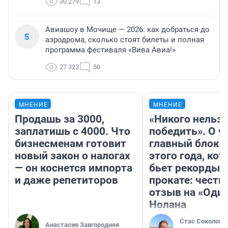
30 279
13
Авиашоу в Мочище — 2026: как добраться до
5
аэродрома, сколько стоят билеты и полная
программа фестиваля «Вива Авиа!»
27 323
50
МНЕНИЕ
МНЕНИЕ
Продашь за 3000,
«Никого нельз
заплатишь с 4000. Что
победить». О ч
бизнесменам готовит
главный блокб
новый закон о налогах
этого года, ко
— он коснется импорта
бьет рекорды 
и даже репетиторов
прокате: честн
отзыв на «Оди
Нолана
Стас Соколов
Анастасия Завгородняя