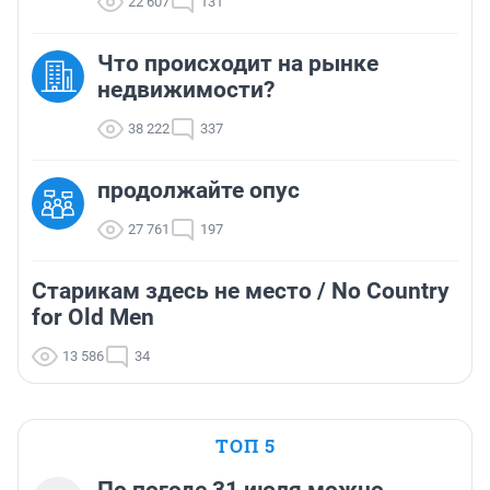
22 607
131
Что происходит на рынке
недвижимости?
38 222
337
продолжайте опус
27 761
197
Старикам здесь не место / No Country
for Old Men
13 586
34
ТОП 5