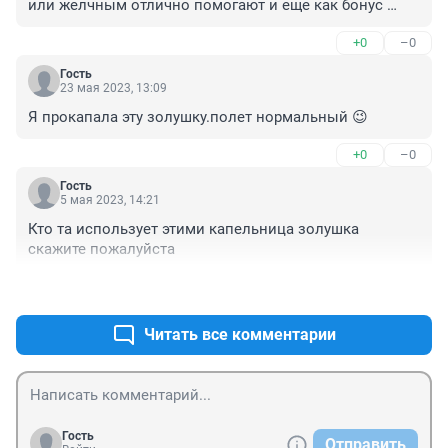
или желчным отлично помогают и еще как бонус 
кожа уалажненная и коллаген свой вырабатывается, 
+0
–0
разглаживаются морщины и уходят отеки .
Гость
23 мая 2023, 13:09
Я прокапала эту золушку.полет нормальный 😉
+0
–0
Гость
5 мая 2023, 14:21
Кто та использует этими капельница золушка 
скажите пожалуйста
+0
–0
Читать все комментарии
Гость
Отправить