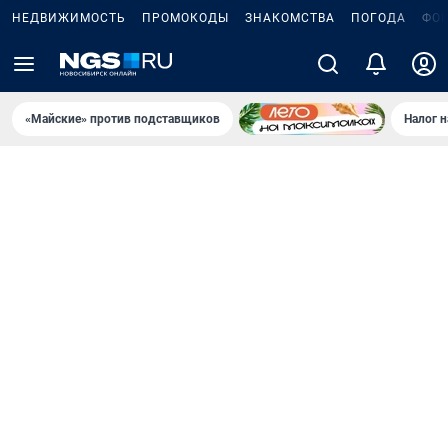
НЕДВИЖИМОСТЬ
ПРОМОКОДЫ
ЗНАКОМСТВА
ПОГОДА
ФО
«Майские» против подставщиков
Налог 