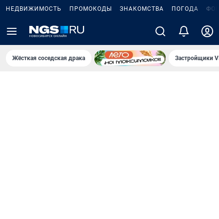
НЕДВИЖИМОСТЬ
ПРОМОКОДЫ
ЗНАКОМСТВА
ПОГОДА
ФО
Жёсткая соседская драка
Застройщики V