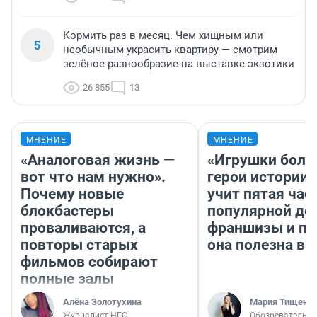
Кормить раз в месяц. Чем хищным или
5
необычным украсить квартиру — смотрим
зелёное разнообразие на выставке экзотики
26 855
13
МНЕНИЕ
МНЕНИЕ
«Аналоговая жизнь —
«Игрушки боль
вот что нам нужно».
герои истории»
Почему новые
учит пятая час
блокбастеры
популярной де
проваливаются, а
франшизы и п
повторы старых
она полезна в
фильмов собирают
полные залы
Алёна Золотухина
Мария Тищенк
Журналист НГС
Обозреватель