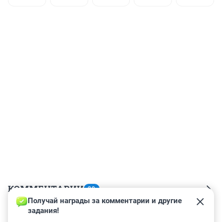
КОММЕНТАРИИ
29
Получай награды за комментарии и другие 
задания!
Гость
3 сентября 2022, 13:14