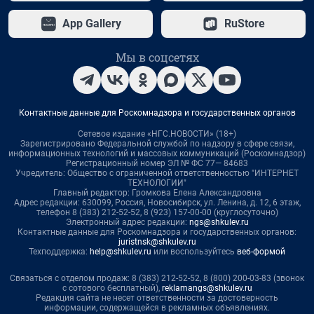
App Gallery
RuStore
Мы в соцсетях
Контактные данные для Роскомнадзора и государственных органов
Сетевое издание «НГС.НОВОСТИ» (18+)
Зарегистрировано Федеральной службой по надзору в сфере связи,
информационных технологий и массовых коммуникаций (Роскомнадзор)
Регистрационный номер ЭЛ № ФС 77— 84683
Учредитель: Общество с ограниченной ответственностью "ИНТЕРНЕТ
ТЕХНОЛОГИИ"
Главный редактор: Громкова Елена Александровна
Адрес редакции: 630099, Россия, Новосибирск, ул. Ленина, д. 12, 6 этаж,
телефон 8 (383) 212-52-52, 8 (923) 157-00-00 (круглосуточно)
Электронный адрес редакции:
ngs@shkulev.ru
Контактные данные для Роскомнадзора и государственных органов:
juristnsk@shkulev.ru
Техподдержка:
help@shkulev.ru
или воспользуйтесь
веб-формой
Связаться с отделом продаж: 8 (383) 212-52-52, 8 (800) 200-03-83 (звонок
с сотового бесплатный),
reklamangs@shkulev.ru
Редакция сайта не несет ответственности за достоверность
информации, содержащейся в рекламных объявлениях.