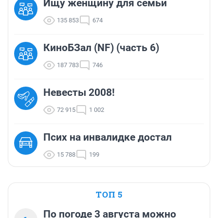
Ищу женщину для семьи
135 853
674
КиноБЗал (NF) (часть 6)
187 783
746
Невесты 2008!
72 915
1 002
Псих на инвалидке достал
15 788
199
ТОП 5
По погоде 3 августа можно