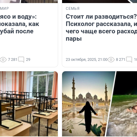
 МИР
СЕМЬЯ
ясо и воду»:
Стоит ли разводиться?
оказала, как
Психолог рассказала, и
убай после
чего чаще всего расхо
пары
7 281
29
23 октября, 2025, 21:00
8 271
1