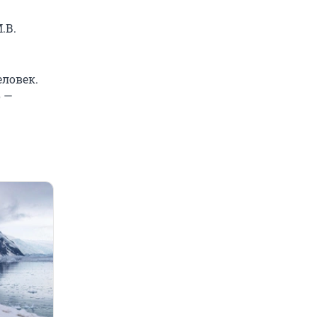
.В.
ловек.
о —