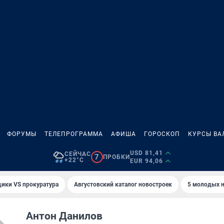
ФОРУМЫ
ТЕЛЕПРОГРАММА
АФИША
ГОРОСКОП
КУРСЫ ВА
USD 81,41
СЕЙЧАС
7
ПРОБКИ
+22°C
EUR 94,06
ики VS прокуратура
Августовский каталог новостроек
5 молодых н
Антон Данилов