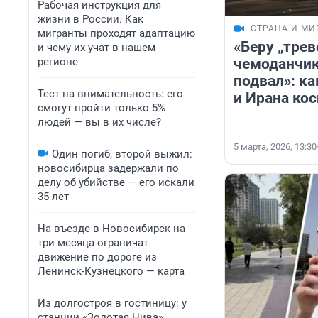
Рабочая инструкция для
жизни в России. Как
СТРАНА И МИ
мигранты проходят адаптацию
«Беру „тре
и чему их учат в нашем
регионе
чемоданчик“
подвал»: ка
Тест на внимательность: его
и Ирана ко
смогут пройти только 5%
людей — вы в их числе?
5 марта, 2026, 13:30
Один погиб, второй выжил:
новосибирца задержали по
делу об убийстве — его искали
35 лет
На въезде в Новосибирск на
три месяца ограничат
движение по дороге из
Ленинск-Кузнецкого — карта
Из долгостроя в гостиницу: у
станции «Золотая Нива»