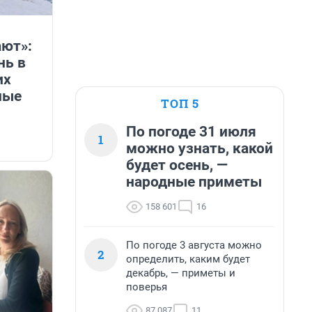
ают»:
нь в
их
ные
ТОП 5
По погоде 31 июля
1
можно узнать, какой
будет осень, —
народные приметы
158 601
16
По погоде 3 августа можно
2
определить, каким будет
декабрь, — приметы и
поверья
87 087
11