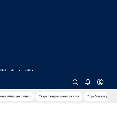
ЛЮТ
ИГРЫ
ZODY
овосибирцев в кино
Старт театрального сезона
7 грибов августа