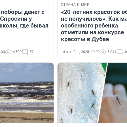
СТРАНА И МИР
 поборы денег с
«20-летних красоток о
 Спросили у
не получилось». Как м
школы, где бывал
особенного ребенка
отметили на конкурсе
красоты в Дубае
:30
4 599
57
14 октября, 2025, 19:00
6 041
4