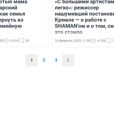
ртью мама
«С большими артиста
арский
легко»: режиссер
 как семья
нашумевшей постанов
ернуть из
Кремле — о работе с
семейную
SHAMAN'ом и о том, с
это стоило
:00
6 414
26
16 февраля, 2025, 11:00
4 106
1
2
3