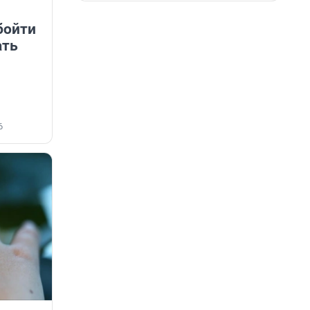
бойти
ать
6