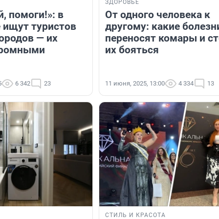
ЗДОРОВЬЕ
, помоги!»: в
От одного человека к
 ищут туристов
другому: какие болезн
ородов — их
переносят комары и ст
громными
их бояться
5
6 342
23
11 июня, 2025, 13:00
4 334
13
СТИЛЬ И КРАСОТА