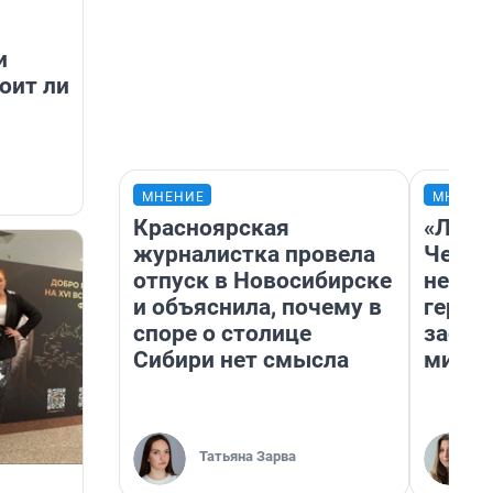
и
оит ли
МНЕНИЕ
МНЕНИ
Красноярская
«Люди
журналистка провела
Чем п
отпуск в Новосибирске
непон
и объяснила, почему в
герои
споре о столице
застр
Сибири нет смысла
мисти
Татьяна Зарва