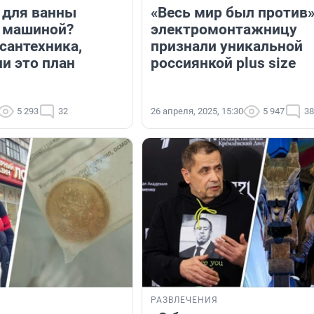
у для ванны
«Весь мир был против»
 машиной?
электромонтажницу
сантехника,
признали уникальной
и это план
россиянкой plus size
5 293
32
26 апреля, 2025, 15:30
5 947
38
РАЗВЛЕЧЕНИЯ