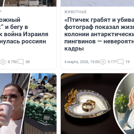
Р
ЖИВОТНЫЕ
вожный
«Птичек грабят и убив
 и бегу в
фотограф показал жиз
к война Израиля
колонии антарктическ
снулась россиян
пингвинов — невероят
кадры
8 750
38
4 марта, 2026, 15:00
5 177
19