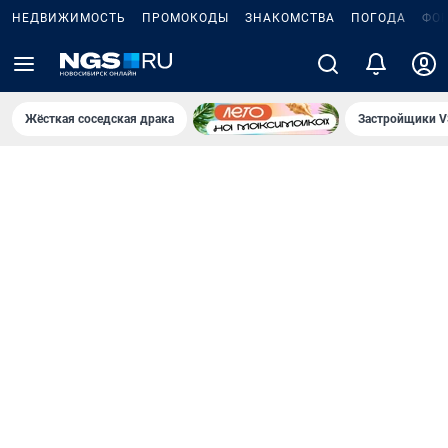
НЕДВИЖИМОСТЬ
ПРОМОКОДЫ
ЗНАКОМСТВА
ПОГОДА
ФО
Жёсткая соседская драка
Застройщики V