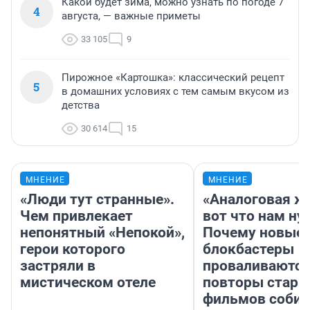
Какой будет зима, можно узнать по погоде 7
4
августа, — важные приметы
33 105
9
Пирожное «Картошка»: классический рецепт
5
в домашних условиях с тем самым вкусом из
детства
30 614
15
МНЕНИЕ
МНЕНИЕ
«Люди тут странные».
«Аналоговая ж
Чем привлекает
вот что нам ну
непонятный «Непокой»,
Почему новые
герои которого
блокбастеры
застряли в
проваливаются,
мистическом отеле
повторы стары
фильмов соби