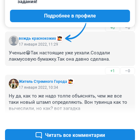
задания!
Гость
10 ноября 2023, 12:49
Подробнее в профиле
шаЖ
+0
–0
вождь краснокожих
17 января 2022, 11:29
Ученые😁Так настоящие уже уехали.Создали 
лакмусовую бумажку.Так она давно сделана.
+1
–0
Житель Стремного Города
17 января 2022, 10:34
Ну да, как то же надо толпе объяснять, чем же все 
таки новый штамп определяють. Вон тувинца как то 
вычеслили, но как? вот загадка
+0
–0
Читать все комментарии