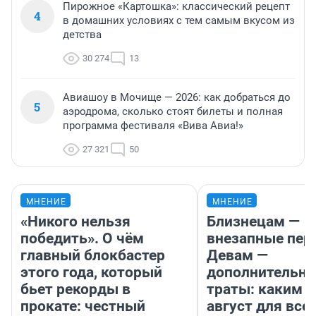
Пирожное «Картошка»: классический рецепт
4
в домашних условиях с тем самым вкусом из
детства
30 274
13
Авиашоу в Мочище — 2026: как добраться до
5
аэродрома, сколько стоят билеты и полная
программа фестиваля «Вива Авиа!»
27 321
50
МНЕНИЕ
МНЕНИЕ
«Никого нельзя
Близнецам —
победить». О чём
внезапные пер
главный блокбастер
Девам —
этого года, который
дополнительн
бьет рекорды в
траты: каким б
прокате: честный
август для все