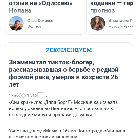
отзыв на «Одиссею»
зодиака — таро
Нолана
прогноз
Стас Соколов
Анастасия Пер
Эксперт
Автор мнения
РЕКОМЕНДУЕМ
Знаменитая тикток-блогер,
рассказывавшая о борьбе с редкой
формой рака, умерла в возрасте 26
лет
1 час
1 516
8
«Она крикнула: „Дядя Боря!“» Москвичка исчезла
ночью у океана во Вьетнаме. Что произошло в
последние минуты пропажи девушки
Участницу шоу «Мама в 16» из Волгограда обвинили
в домогательствах к младенцу