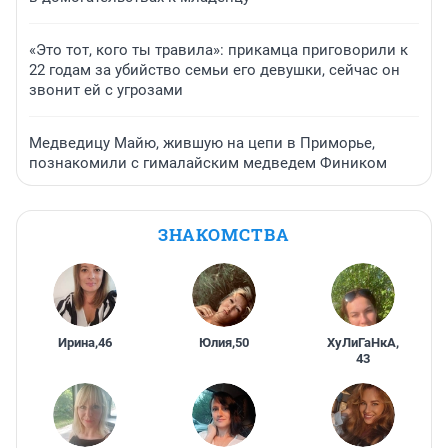
«Это тот, кого ты травила»: прикамца приговорили к
22 годам за убийство семьи его девушки, сейчас он
звонит ей с угрозами
Медведицу Майю, жившую на цепи в Приморье,
познакомили с гималайским медведем Фиником
ЗНАКОМСТВА
Ирина
,
46
Юлия
,
50
ХуЛиГаНкА
,
43