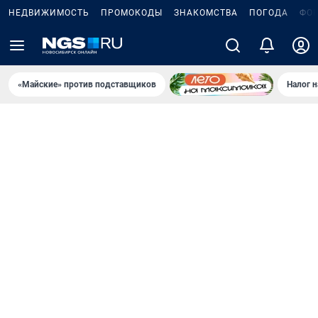
НЕДВИЖИМОСТЬ
ПРОМОКОДЫ
ЗНАКОМСТВА
ПОГОДА
ФО
«Майские» против подставщиков
Налог 