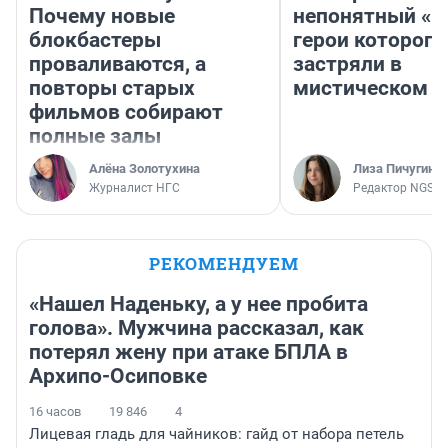
Почему новые
непонятный «Н
блокбастеры
герои которого
проваливаются, а
застряли в
повторы старых
мистическом о
фильмов собирают
полные залы
Алёна Золотухина
Лиза Пичугина
Журналист НГС
Редактор NGS.R
РЕКОМЕНДУЕМ
«Нашел Наденьку, а у нее пробита
голова». Мужчина рассказал, как
потерял жену при атаке БПЛА в
Архипо-Осиповке
16 часов
19 846
4
Лицевая гладь для чайников: гайд от набора петель