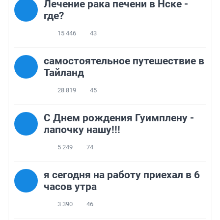
Лечение рака печени в Нске -
где?
15 446
43
самостоятельное путешествие в
Тайланд
28 819
45
С Днем рождения Гуимплену -
лапочку нашу!!!
5 249
74
я сегодня на работу приехал в 6
часов утра
3 390
46