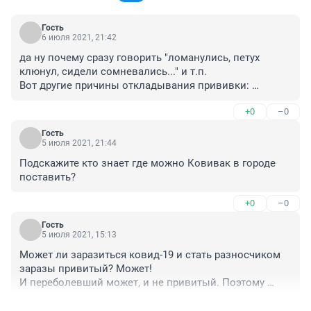
Гость
6 июля 2021, 21:42
да ну почему сразу говорить "ломанулись, петух 
клюнул, сидели сомневались..." и т.п. 

Вот другие причины откладывания прививки: 

1. работаю из дома, практически без контактов, 
+0
–0
планирую сделать прививку позже, перед периодом 
активности за месяц, чтобы хватило наподольше.

Гость
2. вся семья болет ОРВИ один за другим, ждем пока 
5 июля 2021, 21:44
переболеем и две недели пройдет, но не успеваем: 
Подскажите кто знает где можно Ковивак в городе 
простывает еще кто-то из семьи. И так уже с марта. 

поставить?
3. Аллергия сезонная. Рекомендуется ставить либо до 
нее либо после. А так как первая и вторая прививки 
+0
–0
занимают 40 дней в общей сложности, то "до" 
аллергии уже не успеваю. Придется делать "после". 

Гость
5 июля 2021, 15:13
4. Ждем Ковивак. 

Может ли заразиться ковид-19 и стать разносчиком 
варианты добавляйте еще. Это из нашего круга.
заразы привитый? Может! 

И переболевший может, и не привитый. Поэтому 
привитые несут такую-же угрозу обществу, как и не 
+0
–0
привитые, если не соблюдают масочный режим. А 