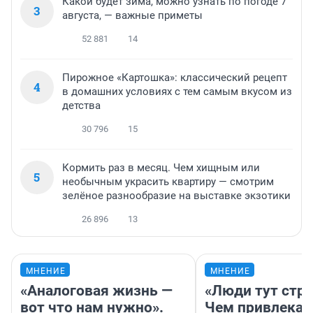
Какой будет зима, можно узнать по погоде 7
3
августа, — важные приметы
52 881
14
Пирожное «Картошка»: классический рецепт
4
в домашних условиях с тем самым вкусом из
детства
30 796
15
Кормить раз в месяц. Чем хищным или
5
необычным украсить квартиру — смотрим
зелёное разнообразие на выставке экзотики
26 896
13
МНЕНИЕ
МНЕНИЕ
«Аналоговая жизнь —
«Люди тут стр
вот что нам нужно».
Чем привлекае