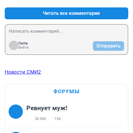
привитые его не соблюдают! Привитый только легче 
перенесёт ковид-19, и то, только спустя 21 день после 
Читать все комментарии
второй прививки, если до этого не заразится.
Гость
Отправить
Войти
Новости СМИ2
ФОРУМЫ
Ревнует муж!
26 360
154