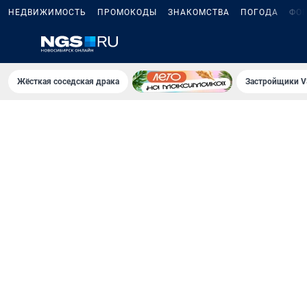
НЕДВИЖИМОСТЬ
ПРОМОКОДЫ
ЗНАКОМСТВА
ПОГОДА
ФО
Жёсткая соседская драка
Застройщики V