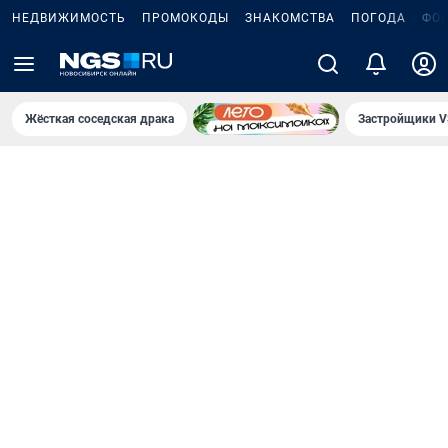
НЕДВИЖИМОСТЬ
ПРОМОКОДЫ
ЗНАКОМСТВА
ПОГОДА
ФО
Жёсткая соседская драка
Застройщики V