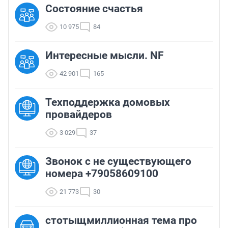
Состояние счастья
10 975
84
Интересные мысли. NF
42 901
165
Техподдержка домовых
провайдеров
3 029
37
Звонок с не существующего
номера +79058609100
21 773
30
стотыщмиллионная тема про