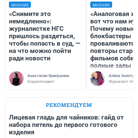
МНЕНИЕ
МНЕНИЕ
«Снимите это
«Аналоговая ж
немедленно»:
вот что нам ну
журналистке НГС
Почему новые
пришлось раздеться,
блокбастеры
чтобы попасть в суд, —
проваливаются,
на что можно пойти
повторы стары
ради новости
фильмов соби
полные залы
Анастасия Хрипушина
Алёна Золотух
Корреспондент
Журналист НГС
РЕКОМЕНДУЕМ
Лицевая гладь для чайников: гайд от
набора петель до первого готового
изделия