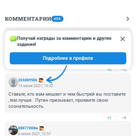
КОММЕНТАРИИ
406
Гость
17 июня 2021, 17:09
Получай награды за комментарии и другие 
задания!
Так у автора хороший иммунитет (см. конец статьи) 
или он на иммуносупрессорах (см. начало статьи)? 
Подробнее в профиле
Как бы иммуносупрессоры иммунитет-то подавляют. 
Стоит определиться, прежде чем сочинять историю.
+0
–0
265889986
15 июня 2021, 15:32
Ставьте, кто вам мешает и чем быстрей вы поставите 
,тем лучше . Путин призывает, проявите свою 
сознательность.
+1
–6
88877888м
6 июня 2021, 12:57