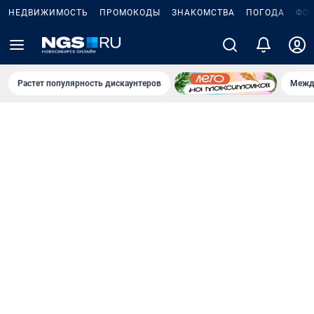
НЕДВИЖИМОСТЬ
ПРОМОКОДЫ
ЗНАКОМСТВА
ПОГОДА
ФО
Растет популярность дискаунтеров
Межд