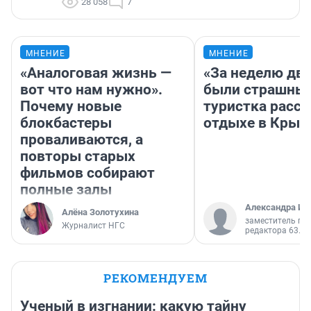
28 058
7
МНЕНИЕ
МНЕНИЕ
«Аналоговая жизнь —
«За неделю две
вот что нам нужно».
были страшные
Почему новые
туристка расск
блокбастеры
отдыхе в Крым
проваливаются, а
повторы старых
фильмов собирают
полные залы
Александра Ис
Алёна Золотухина
заместитель гл
Журналист НГС
редактора 63.RU
РЕКОМЕНДУЕМ
Ученый в изгнании: какую тайну