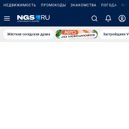
НЕДВИЖИМОСТЬ
ПРОМОКОДЫ
ЗНАКОМСТВА
ПОГОДА
ФО
Жёсткая соседская драка
Застройщики V