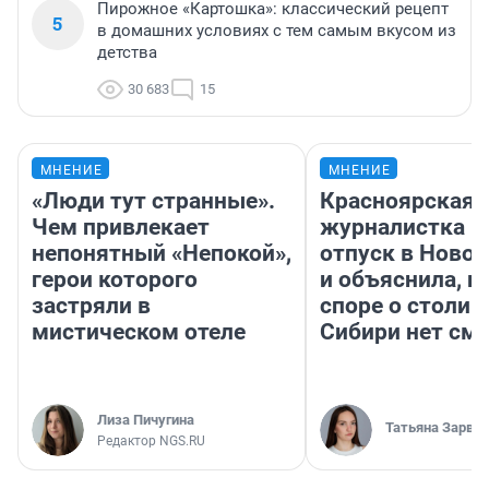
Пирожное «Картошка»: классический рецепт
5
в домашних условиях с тем самым вкусом из
детства
30 683
15
МНЕНИЕ
МНЕНИЕ
«Люди тут странные».
Красноярская
Чем привлекает
журналистка п
непонятный «Непокой»,
отпуск в Ново
герои которого
и объяснила, п
застряли в
споре о столиц
мистическом отеле
Сибири нет см
Лиза Пичугина
Татьяна Зарва
Редактор NGS.RU