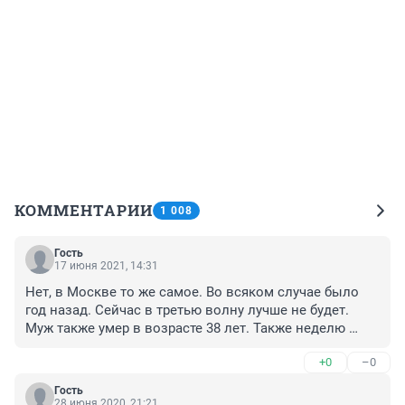
КОММЕНТАРИИ
1 008
Гость
17 июня 2021, 14:31
Нет, в Москве то же самое. Во всяком случае было 
год назад. Сейчас в третью волну лучше не будет. 
Муж также умер в возрасте 38 лет. Также неделю 
ходили терапевты и назначали антибиотики с 
+0
–0
диагнозом бронхит. Также с самого начала 
классические выраженные симптомы. Ни теста, ни 
Гость
анализов, ни кт. Когда задыхаться начал, положили. 
28 июня 2020, 21:21