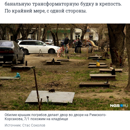
банальную трансформаторную будку в крепость.
По крайней мере, с одной стороны.
Обилие крышек погребов делает двор во дворе на Римского-
Корсакова, 7/1 похожим на кладбище
Источник: 
Стас Соколов