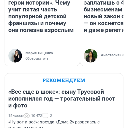
герои истории». Чему
заплатишь с 40
учит пятая часть
бизнесменам г
популярной детской
новый закон о 
франшизы и почему
— он коснется 
она полезна взрослым
и даже репети
Мария Тищенко
Анастасия Зав
Обозреватель
РЕКОМЕНДУЕМ
«Все еще в шоке»: сыну Трусовой
исполнился год — трогательный пост
и фото
15 часов
10 472
2
«Ну вот и всё»: звезда «Дома-2» развелась с
молодым мужем