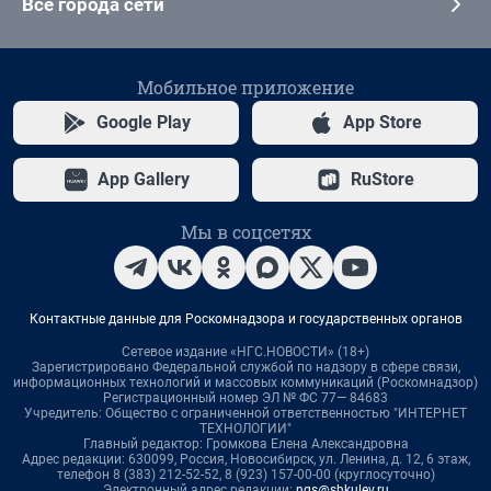
Все города сети
Мобильное приложение
Google Play
App Store
App Gallery
RuStore
Мы в соцсетях
Контактные данные для Роскомнадзора и государственных органов
Сетевое издание «НГС.НОВОСТИ» (18+)
Зарегистрировано Федеральной службой по надзору в сфере связи,
информационных технологий и массовых коммуникаций (Роскомнадзор)
Регистрационный номер ЭЛ № ФС 77— 84683
Учредитель: Общество с ограниченной ответственностью "ИНТЕРНЕТ
ТЕХНОЛОГИИ"
Главный редактор: Громкова Елена Александровна
Адрес редакции: 630099, Россия, Новосибирск, ул. Ленина, д. 12, 6 этаж,
телефон 8 (383) 212-52-52, 8 (923) 157-00-00 (круглосуточно)
Электронный адрес редакции:
ngs@shkulev.ru