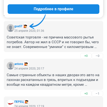
Подробнее в профиле
КОММЕНТАРИИ
33
gueST
25 апреля 2020, 01:36
Советская торговля - не причина массового рытья 
погребов. Автор не жил в СССР и не говорил бы, чего 
не знает. Современные "умники" с километровым 
языком.

+0
–0
Особо хорошей жизни в стране, по сути, не было. 
antons
После гражданской войны создавали 
24 апреля 2020, 20:17
промышленность, боролись с неграмотностью. 
Самые странные объекты в наших дворах-это авто на 
Начали налаживать жизнь - война. После нее вся 
газонах раскатанных в грязь, впритык к подъездам и 
территория, где были немцы, превратилась в 
вообще на каждом квадратном метре, кроме 
развалины. Опять восстановление и строительство. 
проездов для этих авто к "парковочным местам" !
А есть надо всем. За счет картошки и других овощей и 
+0
–1
выживали. Свой огород - это было где-то в 
национальном подсознании. В 1970-е годы начался 
ПЕРЕЦ
садовый бум, возникали СНТ одно за другим, в тех, 
24 апреля 2020, 17:19