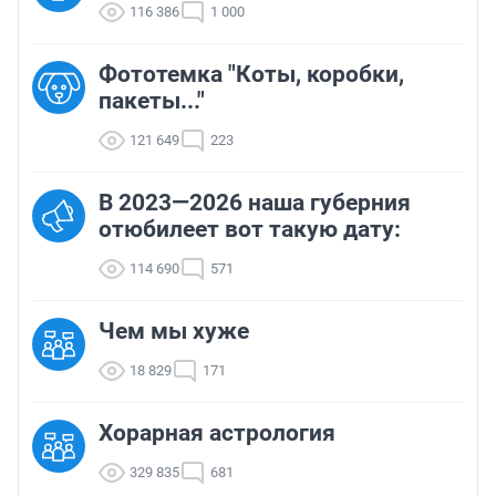
116 386
1 000
Фототемка "Коты, коробки,
пакеты..."
121 649
223
В 2023—2026 наша губерния
отюбилеет вот такую дату:
114 690
571
Чем мы хуже
18 829
171
Хорарная астрология
329 835
681