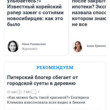
улыбаетесь?»
после закрыти
Известный корейский
ипотеки? Эксп
рэпер зажег с сотнями
назвала способ
новосибирцев: как это
котором знают
было
не все
Нина Раневская
Анна Ермакова
Журналист
РЕКОМЕНДУЕМ
Питерский блогер сбегает от
городской суеты в деревню
21 час
7 641
1
«Как можно быть такой красивой?» Екатерина
Климова взволновала всех видео в бикини