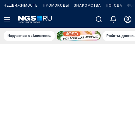
НЕДВИЖИМОСТЬ
ПРОМОКОДЫ
ЗНАКОМСТВА
ПОГОДА
ФО
Нарушения в «Авиценне»
Роботы-доставщ