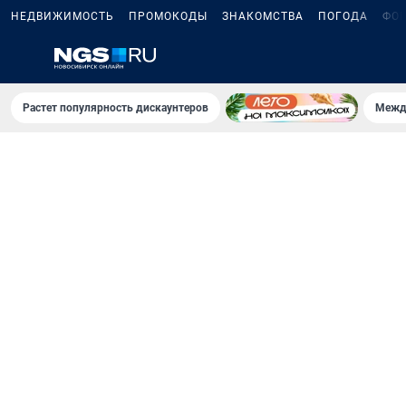
НЕДВИЖИМОСТЬ
ПРОМОКОДЫ
ЗНАКОМСТВА
ПОГОДА
ФО
Растет популярность дискаунтеров
Межд