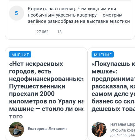
Кормить раз в месяц. Чем хищным или
5
необычным украсить квартиру — смотрим
зелёное разнообразие на выставке экзотики
27 062
13
МНЕНИЕ
МНЕНИЕ
«Нет некрасивых
«Покупаешь ко
городов, есть
мешке»:
недофинансированные».
предпринимат
Путешественники
рассказала, как
проехали 2000
самом деле ус
километров по Уралу на
бизнес со скл
машине — стоило ли оно
дешевых това
того
Наталья Шорох
Екатерина Литкевич
Открыла кофейн
деньги соцразв