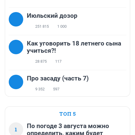
Июльский дозор
251 815
1 000
Как уговорить 18 летнего сына
учиться?!
28 875
117
Про засаду (часть 7)
9 352
597
ТОП 5
По погоде 3 августа можно
1
определить, каким будет