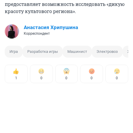
предоставляет возможность исследовать «дикую
красоту культового региона».
Анастасия Хрипушина
Корреспондент
Игра
Разработка игры
Машинист
Электровоз
Же
1
0
0
0
0