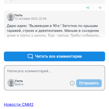
Надо нам тоже про Польшу сделать игру...
+0
–0
Гость
12 октября 2023, 22:56
Дарю идею. "Выжившая в 90-е." Беготню по крышам 
гаражей, строек и девятиэтажек. Маньяк в соседнем 
доме и трупы у школы. Еда - лапша. Грибы собирали, 
от которых ёжик сдох. Щенков таскать с соседней 
+0
–0
стройки домой. В школе отопления нет, но есть 
забастовки двух профсоюзов. И т.д. и т.п. и х/б и ВТ... 
А ещё был дед - старый паровозник, но пенсию не 
Читать все комментарии
платили. СЮР.
Гость
Отправить
Войти
Новости СМИ2