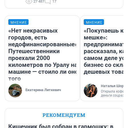
27 487
17
МНЕНИЕ
МНЕНИЕ
«Нет некрасивых
«Покупаешь ко
городов, есть
мешке»:
недофинансированные».
предпринимат
Путешественники
рассказала, как
проехали 2000
самом деле ус
километров по Уралу на
бизнес со скл
машине — стоило ли оно
дешевых това
того
Наталья Шорох
Екатерина Литкевич
Открыла кофейн
деньги соцразв
РЕКОМЕНДУЕМ
Кишечник был собран в гармошку: в