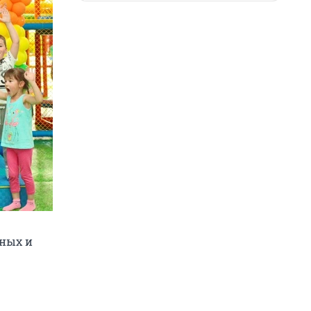
чных и