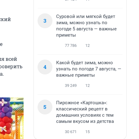
Суровой или мягкой будет
ский
3
зима, можно узнать по
погоде 5 августа — важные
приметы
е
77 786
12
я всей
Какой будет зима, можно
проверить
4
узнать по погоде 7 августа, —
а.
важные приметы
39 249
12
Пирожное «Картошка»:
5
классический рецепт в
домашних условиях с тем
самым вкусом из детства
30 671
15