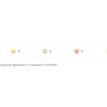
0
0
0
ыделите фрагмент и нажмите Ctrl+Enter