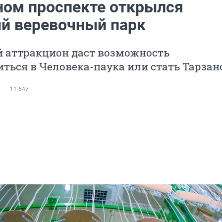
ном проспекте открылся
й веревочный парк
 аттракцион даст возможность
ться в Человека-паука или стать Тарза
11 647