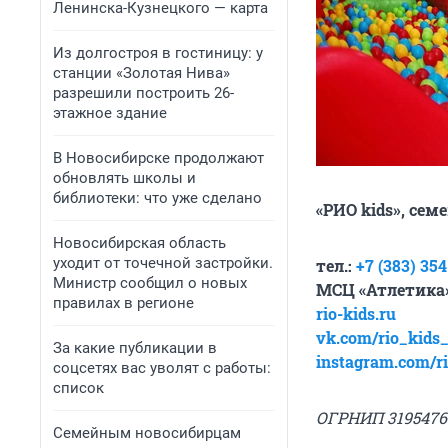
Ленинска-Кузнецкого — карта
Из долгостроя в гостиницу: у
станции «Золотая Нива»
разрешили построить 26-
этажное здание
В Новосибирске продолжают
обновлять школы и
библиотеки: что уже сделано
«РИО
kids
», сем
Новосибирская область
уходит от точечной застройки.
тел.:
+7 (383) 35
Министр сообщил о новых
МСЦ «Атлетика
правилах в регионе
rio-kids.ru
vk.com/rio_kids
За какие публикации в
instagram.com/r
соцсетях вас уволят с работы:
список
ОГРНИП 3195476
Семейным новосибирцам