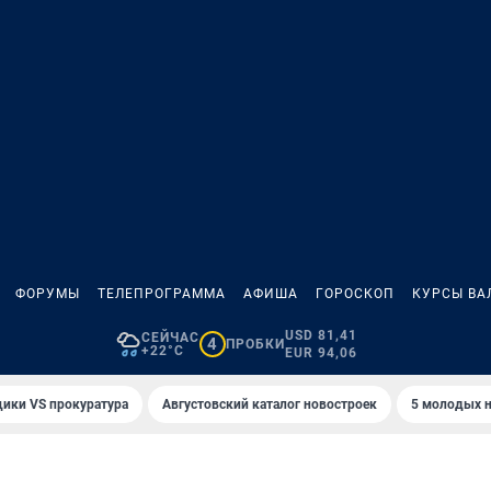
ФОРУМЫ
ТЕЛЕПРОГРАММА
АФИША
ГОРОСКОП
КУРСЫ ВА
USD 81,41
СЕЙЧАС
4
ПРОБКИ
+22°C
EUR 94,06
ики VS прокуратура
Августовский каталог новостроек
5 молодых н