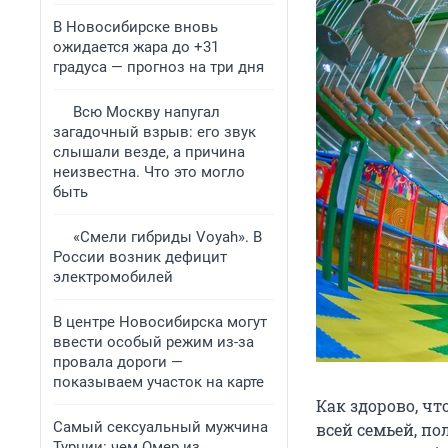
В Новосибирске вновь
ожидается жара до +31
градуса — прогноз на три дня
Всю Москву напугал
загадочный взрыв: его звук
слышали везде, а причина
неизвестна. Что это могло
быть
«Смели гибриды Voyah». В
России возник дефицит
электромобилей
В центре Новосибирска могут
ввести особый режим из-за
провала дороги —
показываем участок на карте
Как здорово, чт
Самый сексуальный мужчина
всей семьей, по
Турции: чем Омер из