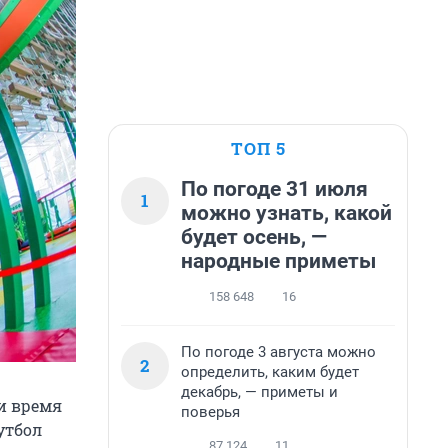
ТОП 5
По погоде 31 июля
1
можно узнать, какой
будет осень, —
народные приметы
158 648
16
По погоде 3 августа можно
2
определить, каким будет
декабрь, — приметы и
ти время
поверья
утбол
87 124
11