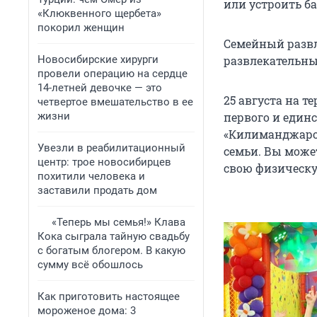
или устроить б
«Клюквенного щербета»
покорил женщин
Семейный развл
Новосибирские хирурги
развлекательны
провели операцию на сердце
14-летней девочке — это
25 августа на т
четвертое вмешательство в ее
жизни
первого и един
«Килиманджаро
Увезли в реабилитационный
семьи. Вы може
центр: трое новосибирцев
свою физическу
похитили человека и
заставили продать дом
«Теперь мы семья!» Клава
Кока сыграла тайную свадьбу
с богатым блогером. В какую
сумму всё обошлось
Как приготовить настоящее
мороженое дома: 3