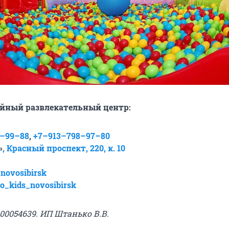
ейный развлекательный центр:
4–99–88
,
+7–913–798–97–80
»
, Красный проспект, 220, к. 10
_novosibirsk
io_kids_novosibirsk
00054639. ИП Штанько В.В.