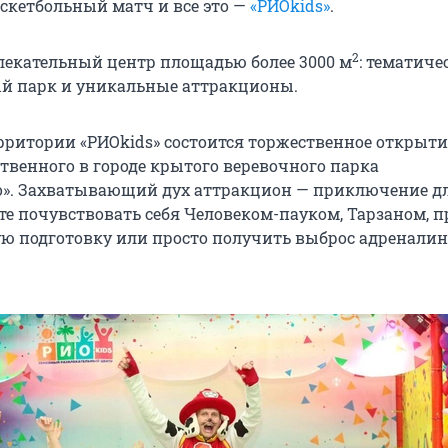
аскетбольный матч и все это —
«РИОkids»
.
2
екательный центр площадью более 3000 м
: тематиче
й парк и уникальные аттракционы.
ерритории «РИОkids» состоится торжественное открыти
ственного в городе крытого веревочного парка
». Захватывающий дух аттракцион — приключение дл
те почувствовать себя Человеком-пауком, Тарзаном, 
ю подготовку или просто получить выброс адреналин