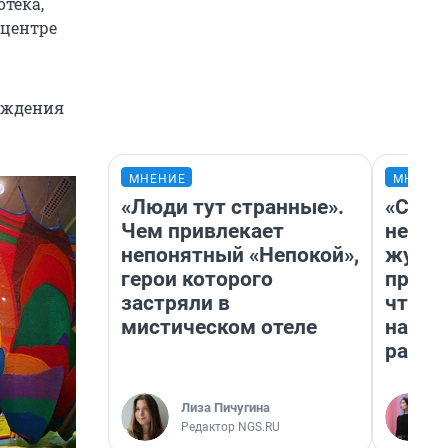
тека,
 центре
рождения
МНЕНИЕ
МНЕНИ
«Люди тут странные».
«Сним
Чем привлекает
немед
непонятный «Непокой»,
журна
герои которого
пришл
застряли в
чтобы
мистическом отеле
на чт
ради 
Лиза Пичугина
Редактор NGS.RU