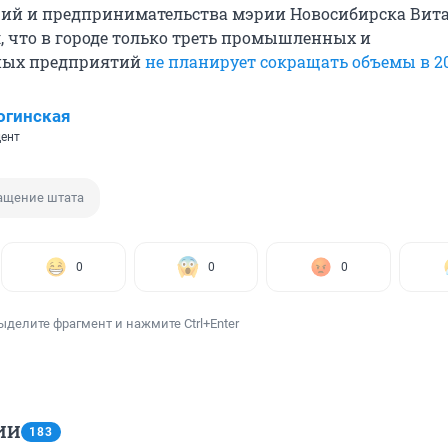
ций и предпринимательства мэрии Новосибирска Вит
, что в городе только треть промышленных и
ных предприятий
не планирует сокращать объемы в 20
огинская
ент
ащение штата
0
0
0
ыделите фрагмент и нажмите Ctrl+Enter
ИИ
183