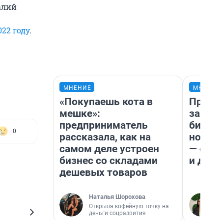
алий
22 году
.
МНЕНИЕ
МНЕНИ
«Покупаешь кота в
Прода
мешке»:
запла
предприниматель
бизне
0
рассказала, как на
новый
самом деле устроен
— он 
бизнес со складами
и даж
дешевых товаров
Наталья Шорохова
Открыла кофейную точку на
деньги соцразвития