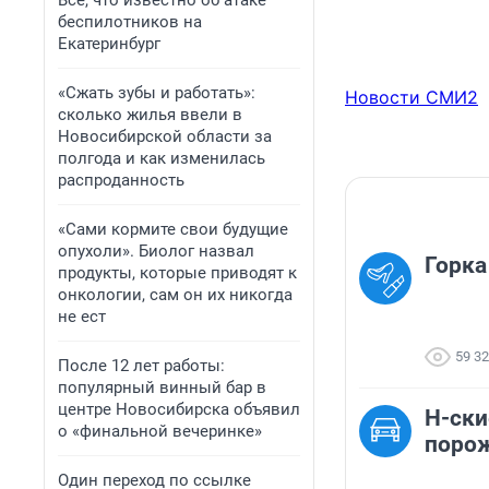
Все, что известно об атаке
беспилотников на
Екатеринбург
«Сжать зубы и работать»:
Новости СМИ2
сколько жилья ввели в
Новосибирской области за
полгода и как изменилась
распроданность
«Сами кормите свои будущие
опухоли». Биолог назвал
Горка
продукты, которые приводят к
онкологии, сам он их никогда
не ест
59 3
После 12 лет работы:
популярный винный бар в
центре Новосибирска объявил
Н-ски
о «финальной вечеринке»
поро
Один переход по ссылке