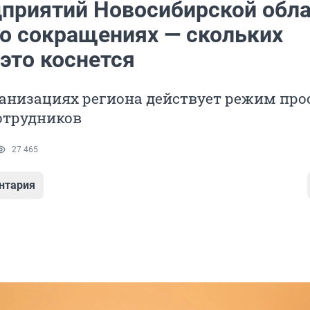
дприятий Новосибирской обл
 о сокращениях — скольких
это коснется
ганизациях региона действует режим про
отрудников
27 465
нтария