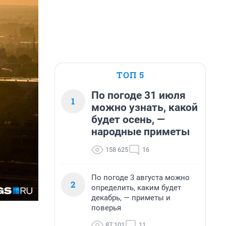
ТОП 5
По погоде 31 июля
1
можно узнать, какой
будет осень, —
народные приметы
158 625
16
По погоде 3 августа можно
2
определить, каким будет
декабрь, — приметы и
поверья
87 101
11