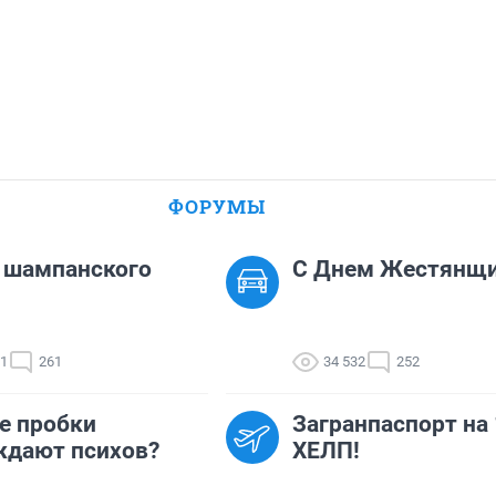
ФОРУМЫ
 шампанского
С Днем Жестянщи
21
261
34 532
252
е пробки
Загранпаспорт на 
ждают психов?
ХЕЛП!