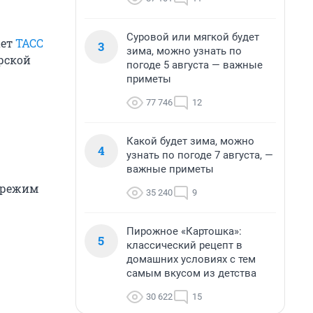
Суровой или мягкой будет
ает
ТАСС
3
зима, можно узнать по
рской
погоде 5 августа — важные
приметы
77 746
12
Какой будет зима, можно
4
узнать по погоде 7 августа, —
важные приметы
н режим
35 240
9
Пирожное «Картошка»:
5
классический рецепт в
домашних условиях с тем
самым вкусом из детства
30 622
15