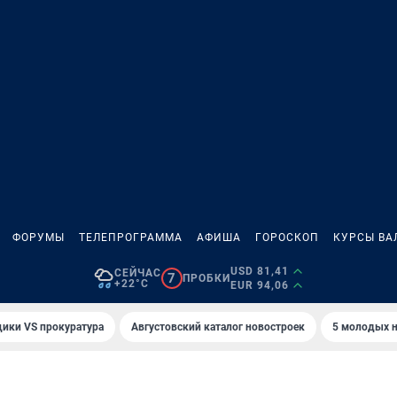
ФОРУМЫ
ТЕЛЕПРОГРАММА
АФИША
ГОРОСКОП
КУРСЫ ВА
USD 81,41
СЕЙЧАС
7
ПРОБКИ
+22°C
EUR 94,06
ики VS прокуратура
Августовский каталог новостроек
5 молодых н