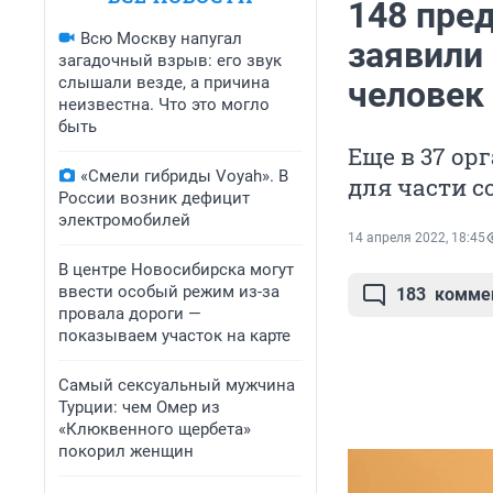
148 пре
Всю Москву напугал
заявили
загадочный взрыв: его звук
слышали везде, а причина
человек 
неизвестна. Что это могло
быть
Еще в 37 ор
«Смели гибриды Voyah». В
для части с
России возник дефицит
электромобилей
14 апреля 2022, 18:45
В центре Новосибирска могут
ввести особый режим из-за
183
комме
провала дороги —
показываем участок на карте
Самый сексуальный мужчина
Турции: чем Омер из
«Клюквенного щербета»
покорил женщин