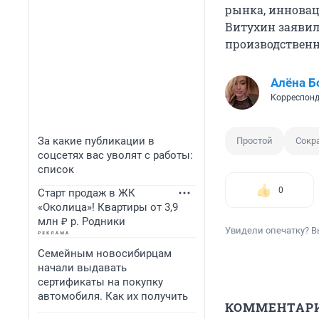
рынка, иннова
Витухин заявил
производствен
Алёна Б
Корреспонд
За какие публикации в
Простой
Сокр
соцсетях вас уволят с работы:
список
0
Старт продаж в ЖК
«Околица»! Квартиры от 3,9
млн ₽ р. Родники
Увидели опечатку? В
Семейным новосибирцам
начали выдавать
сертификаты на покупку
автомобиля. Как их получить
КОММЕНТАР