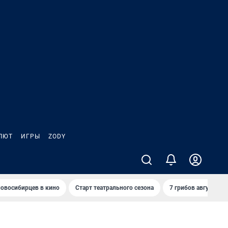
ЛЮТ
ИГРЫ
ZODY
овосибирцев в кино
Старт театрального сезона
7 грибов августа