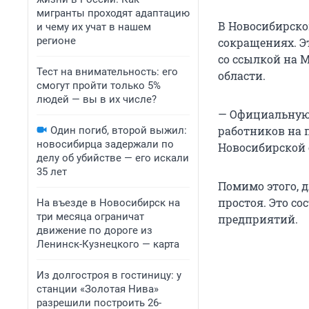
мигранты проходят адаптацию
В Новосибирско
и чему их учат в нашем
регионе
сокращениях. Э
со ссылкой на 
Тест на внимательность: его
области.
смогут пройти только 5%
людей — вы в их числе?
— Официальную
работников на 
Один погиб, второй выжил:
новосибирца задержали по
Новосибирской о
делу об убийстве — его искали
35 лет
Помимо этого, 
простоя. Это со
На въезде в Новосибирск на
три месяца ограничат
предприятий.
движение по дороге из
Ленинск-Кузнецкого — карта
Из долгостроя в гостиницу: у
станции «Золотая Нива»
разрешили построить 26-