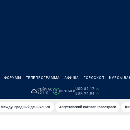
ФОРУМЫ
ТЕЛЕПРОГРАММА
АФИША
ГОРОСКОП
КУРСЫ ВА
USD 82,17
СЕЙЧАС
2
ПРОБКИ
+21°C
EUR 94,84
Международный день кошек
Августовский каталог новостроек
Ки