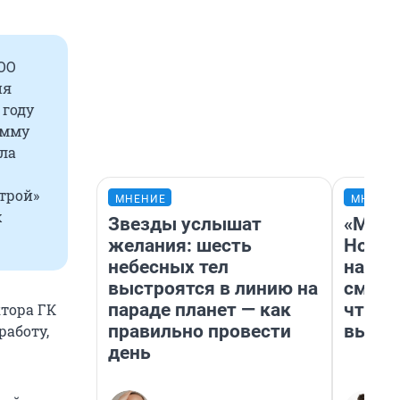
ООО
ия
 году
умму
ила
трой»
МНЕНИЕ
МНЕНИ
х
Звезды услышат
«Мы в
желания: шесть
Нолан
небесных тел
настр
выстроятся в линию на
смотр
параде планет — как
чтобы
тора ГК
правильно провести
выгля
аботу,
день