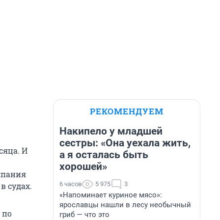
РЕКОМЕНДУЕМ
Накипело у младшей
сестры: «Она уехала жить,
сяца. И
а я осталась быть
хорошей»
мпания
6 часов
5 975
3
в судах.
«Напоминает куриное мясо»:
ярославцы нашли в лесу необычный
 по
гриб — что это