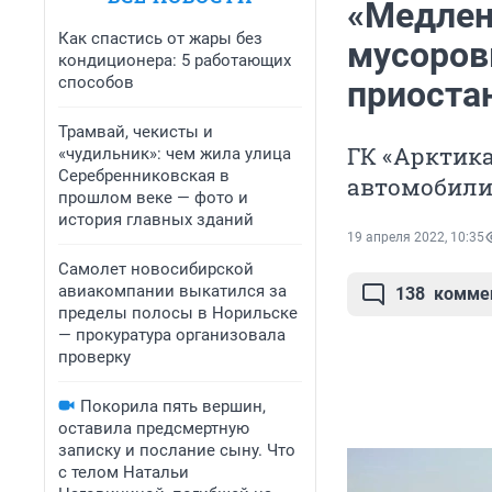
«Медлен
Как спастись от жары без
мусоров
кондиционера: 5 работающих
способов
приоста
Трамвай, чекисты и
ГК «Арктика
«чудильник»: чем жила улица
Серебренниковская в
автомобили
прошлом веке — фото и
история главных зданий
19 апреля 2022, 10:35
Самолет новосибирской
авиакомпании выкатился за
138
комме
пределы полосы в Норильске
— прокуратура организовала
проверку
Покорила пять вершин,
оставила предсмертную
записку и послание сыну. Что
с телом Натальи