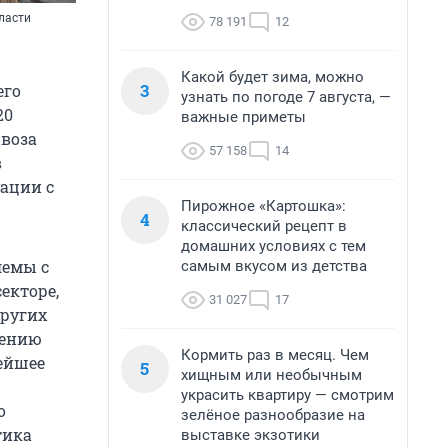
ласти
78 191
12
Какой будет зима, можно
3
его
узнать по погоде 7 августа, —
20
важные приметы
ывоза
57 158
14
в
ации с
Пирожное «Картошка»:
4
классический рецепт в
домашних условиях с тем
лемы с
самым вкусом из детства
екторе,
31 027
17
других
нению
Кормить раз в месяц. Чем
рейшее
5
хищным или необычным
украсить квартиру — смотрим
о
зелёное разнообразие на
тика
выставке экзотики