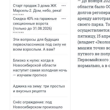
— До ноября 20
Старт продаж 3 дома ЖК
области было ОО
Марсель-2. Дом, небо, река!
долгов регопер
аренду автотра
Скидка 40% на гаражные
секционные ворота
своего парка. Т
(только до 31.08.2026)
осуществляется 
пятницу, 15 ап
Эти вопросы для будущих
(владеет «Эколо
первоклассников под силу не
машин точно вс
всем взрослым. А вам?
путного не полу
Первомайского 
Близко к нулю: когда в
нормально, а в
Новосибирской области
наступит самая холодная ночь
— изучаем прогноз
Аджика на зиму: три простых
и вкусных рецепта
Снёс ограждение: под
Новосибирском произошло