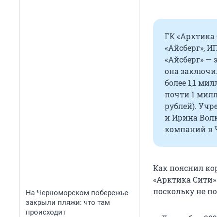
ГК «Арктика 
«Айсберг», И
«Айсберг» — 
она заключи
более 1,1 ми
почти 1 милл
рублей). Учр
и Ирина Вол
компаний в Ч
Как пояснил ко
«Арктика Сити»
поскольку не п
На Черноморском побережье
закрыли пляжи: что там
происходит