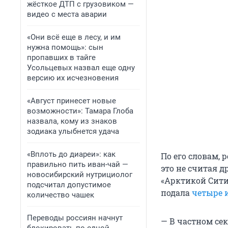
жёсткое ДТП с грузовиком —
видео с места аварии
«Они всё еще в лесу, и им
нужна помощь»: сын
пропавших в тайге
Усольцевых назвал еще одну
версию их исчезновения
«Август принесет новые
возможности»: Тамара Глоба
назвала, кому из знаков
зодиака улыбнется удача
«Вплоть до диареи»: как
По его словам, 
правильно пить иван-чай —
это не считая д
новосибирский нутрициолог
«Арктикой Сити
подсчитал допустимое
подала
четыре 
количество чашек
Переводы россиян начнут
— В частном сек