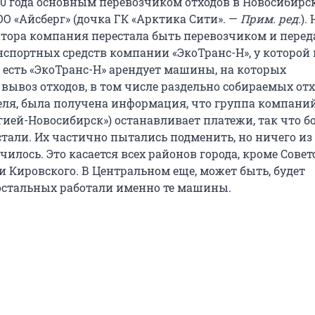
20 года основным перевозчиком отходов в Новосибирс
О «Айсберг» (дочка ГК «Арктика Сити». —
Прим. ред.
).
атора компания перестала быть перевозчиком и перед
нспортных средств компании «ЭкоТранс-Н», у которой 
о есть «ЭкоТранс-Н» арендует машины, на которых
вывоз отходов, в том числе раздельно собираемых отх
реля, была получена информация, что группа компани
гией-Новосибирск») останавливает платежи, так что бо
тали. Их частично пытались подменить, но ничего из 
чилось. Это касается всех районов города, кроме Совет
и Кировского. В Центральном еще, может быть, будет
 остальных работали именно те машины.