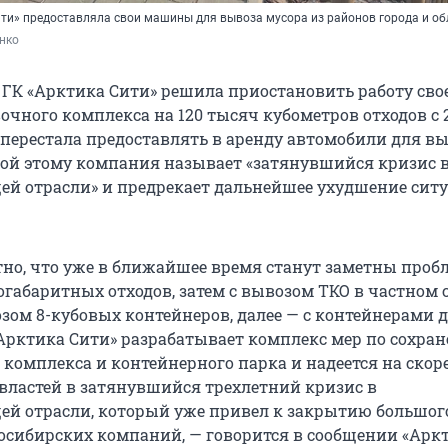
ти» предоставляла свои машины для вывоза мусора из районов города и об
нко
 ГК «Арктика Сити» решила приостановить работу сво
очного комплекса на 120 тысяч кубометров отходов с 
е перестала предоставлять в аренду автомобили для в
ой этому компания называет «затянувшийся кризис 
й отрасли» и предрекает дальнейшее ухудшение ситу
тно, что уже в ближайшее время станут заметны проб
габаритных отходов, затем с вывозом ТКО в частном с
озом 8-кубовых контейнеров, далее — с контейнерами 
«Арктика Сити» разрабатывает комплекс мер по сохра
 комплекса и контейнерного парка и надеется на ско
властей в затянувшийся трехлетний кризис в
й отрасли, который уже привел к закрытию большог
осибирских компаний, — говорится в сообщении «Арк