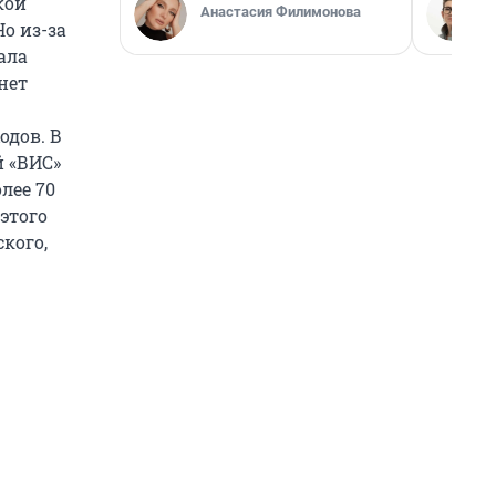
кой
Анастасия Филимонова
 Но из-за
ала
нет
одов. В
й «ВИС»
лее 70
этого
ского,