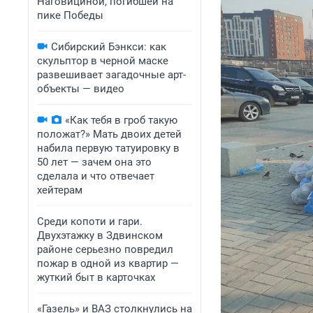
Наговициной, погибшей на
пике Победы
Сибирский Бэнкси: как
скульптор в черной маске
развешивает загадочные арт-
объекты — видео
«Как тебя в гроб такую
положат?» Мать двоих детей
набила первую татуировку в
50 лет — зачем она это
сделала и что отвечает
хейтерам
Среди копоти и гари.
Двухэтажку в Здвинском
районе серьезно повредил
пожар в одной из квартир —
жуткий быт в карточках
«Газель» и ВАЗ столкнулись на