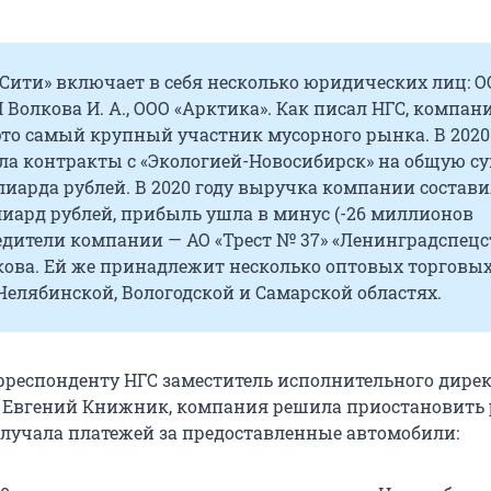
Сити» включает в себя несколько юридических лиц: 
П Волкова И. А., ООО «Арктика». Как писал НГС, компан
это самый крупный участник мусорного рынка. В 2020
ла контракты с «Экологией-Новосибирск» на общую с
ллиарда рублей. В 2020 году выручка компании состав
иард рублей, прибыль ушла в минус (-26 миллионов
едители компании — АО «Трест № 37» «Ленинградспецс
кова. Ей же принадлежит несколько оптовых торговы
елябинской, Вологодской и Самарской областях.
рреспонденту НГС заместитель исполнительного дирек
 Евгений Книжник, компания решила приостановить р
олучала платежей за предоставленные автомобили: