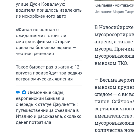
улице Дуси Ковальчук:
Компания «Арктика-Си
водителя пришлось извлекать
Источник: 
Мария Тище
из искорёженного авто
В Новосибирске
«Финал не совпал с
мусоросортиров
ожиданиями»: стоит ли
апреля, а такж
смотреть фильм «Старый
орел» на большом экране —
мусора. Причин
честная рецензия
мусоровывозяще
вывозом ТКО.
Такое бывает раз в жизни: 12
августа произойдут три редких
астрономических явления
— Весьма вероя
вывозом крупно
Лимонные сады,
следом — с выв
европейский Байкал и
типов. Сейчас 
очередь к статуе Джульетты:
сортировочного
путешественница съездила в
вмешательство 
Италию и рассказала, сколько
денег потратила
мусоровывозяще
количества нов