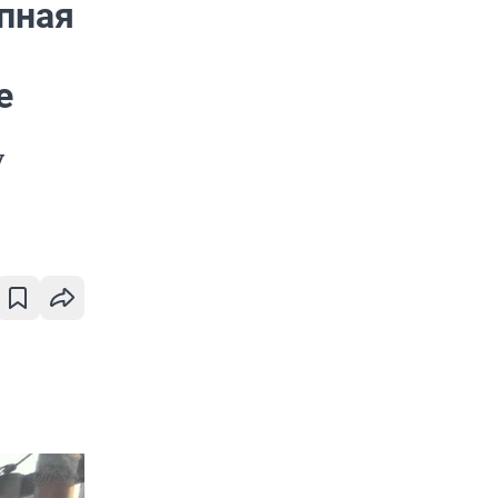
упная
е
у