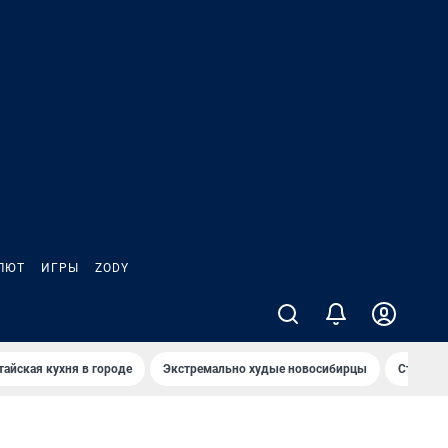
ЛЮТ
ИГРЫ
ZODY
тайская кухня в городе
Экстремально худые новосибирцы
Старт те