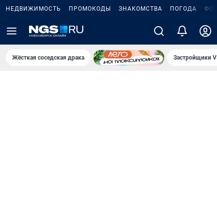
НЕДВИЖИМОСТЬ
ПРОМОКОДЫ
ЗНАКОМСТВА
ПОГОДА
ФО
Жёсткая соседская драка
Застройщики V