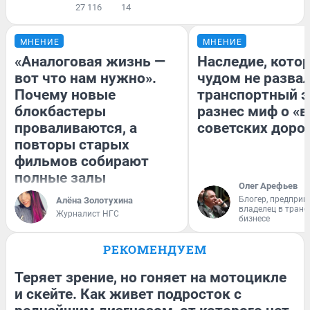
27 116
14
МНЕНИЕ
МНЕНИЕ
«Аналоговая жизнь —
Наследие, кото
вот что нам нужно».
чудом не разва
Почему новые
транспортный э
блокбастеры
разнес миф о «
проваливаются, а
советских доро
повторы старых
фильмов собирают
полные залы
Олег Арефьев
Блогер, предприн
Алёна Золотухина
владелец в тран
Журналист НГС
бизнесе
РЕКОМЕНДУЕМ
Теряет зрение, но гоняет на мотоцикле
и скейте. Как живет подросток с