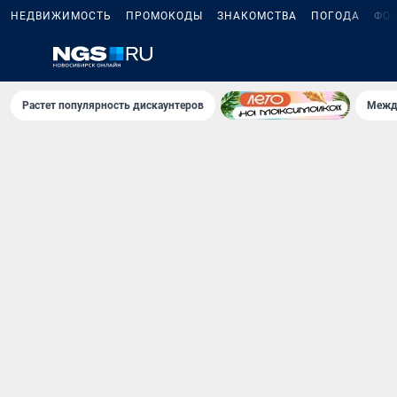
НЕДВИЖИМОСТЬ
ПРОМОКОДЫ
ЗНАКОМСТВА
ПОГОДА
ФО
Растет популярность дискаунтеров
Межд