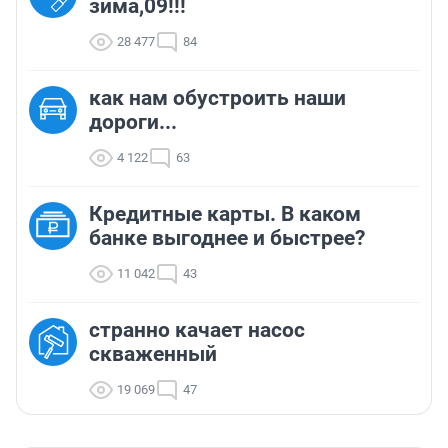
зима,09!!!
28 477
84
как нам обустроить наши
дороги...
4 122
63
Кредитные карты. В каком
банке выгоднее и быстрее?
11 042
43
странно качает насос
скваженный
19 069
47