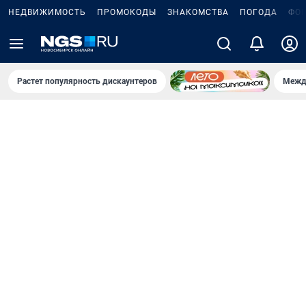
НЕДВИЖИМОСТЬ
ПРОМОКОДЫ
ЗНАКОМСТВА
ПОГОДА
ФО
Растет популярность дискаунтеров
Межд