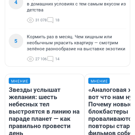
4
в домашних условиях с тем самым вкусом из
детства
31 078
18
Кормить раз в месяц. Чем хищным или
5
необычным украсить квартиру — смотрим
зелёное разнообразие на выставке экзотики
27 106
14
МНЕНИЕ
МНЕНИЕ
Звезды услышат
«Аналоговая ж
желания: шесть
вот что нам ну
небесных тел
Почему новые
выстроятся в линию на
блокбастеры
параде планет — как
проваливаются,
правильно провести
повторы стары
день
фильмов соби