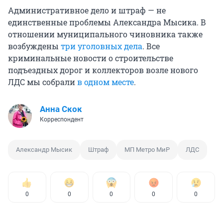
Административное дело и штраф — не
единственные проблемы Александра Мысика. В
отношении муниципального чиновника также
возбуждены
три уголовных дела
. Все
криминальные новости о строительстве
подъездных дорог и коллекторов возле нового
ЛДС мы собрали
в одном месте
.
Анна Скок
Корреспондент
Александр Мысик
Штраф
МП Метро МиР
ЛДС
0
0
0
0
0