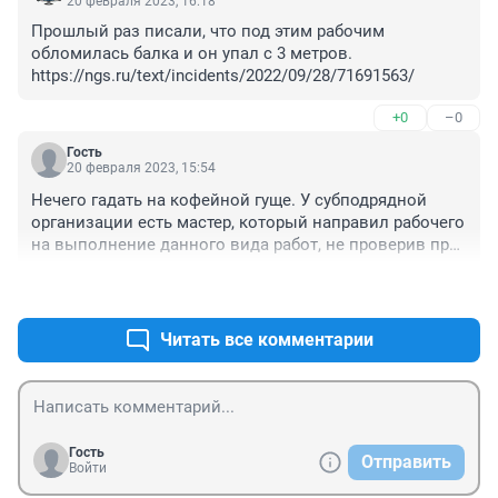
20 февраля 2023, 16:18
Прошлый раз писали, что под этим рабочим 
обломилась балка и он упал с 3 метров.

https://ngs.ru/text/incidents/2022/09/28/71691563/
+0
–0
Гость
20 февраля 2023, 15:54
Нечего гадать на кофейной гуще. У субподрядной 
организации есть мастер, который направил рабочего 
на выполнение данного вида работ, не проверив при 
этом безопасность выполняемых работ. Если по 
+0
–0
технологии не положено ограждения во время 
проведения работ, то должны быть другие методы 
техники безопасности. Все просто, нужно смотреть 
Читать все комментарии
документацию на рабочем месте, которую уже ,думаю 
опечатала прокуратура
Гость
Отправить
Войти