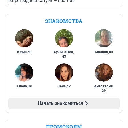
ретроградный Сатурн — прогноз
ЗНАКОМСТВА
Юлия
,
50
ХуЛиГаНкА
,
Милана
,
40
43
Елена
,
38
Лена
,
42
Анастасия
,
29
Начать знакомиться
ПРОМОКОДЫ