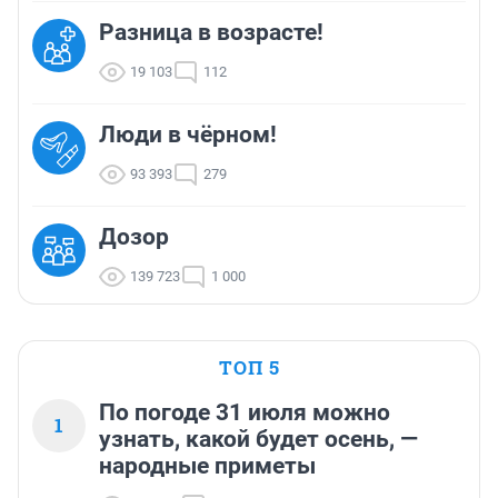
Разница в возрасте!
19 103
112
Люди в чёрном!
93 393
279
Дозор
139 723
1 000
ТОП 5
По погоде 31 июля можно
1
узнать, какой будет осень, —
народные приметы