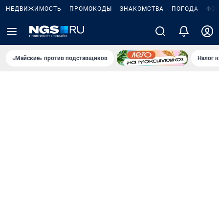
НЕДВИЖИМОСТЬ
ПРОМОКОДЫ
ЗНАКОМСТВА
ПОГОДА
ФО
«Майские» против подставщиков
Налог 