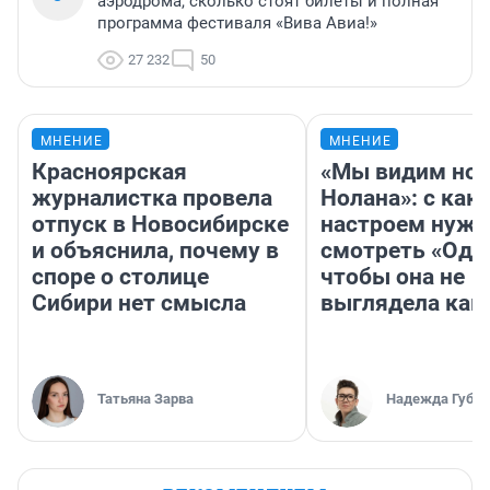
аэродрома, сколько стоят билеты и полная
программа фестиваля «Вива Авиа!»
27 232
50
МНЕНИЕ
МНЕНИЕ
Красноярская
«Мы видим нов
журналистка провела
Нолана»: с как
отпуск в Новосибирске
настроем нужн
и объяснила, почему в
смотреть «Оди
споре о столице
чтобы она не
Сибири нет смысла
выглядела как
Татьяна Зарва
Надежда Губар