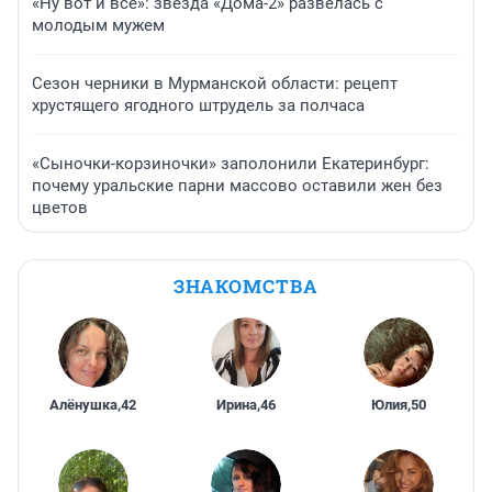
«Ну вот и всё»: звезда «Дома-2» развелась с
молодым мужем
Сезон черники в Мурманской области: рецепт
хрустящего ягодного штрудель за полчаса
«Сыночки-корзиночки» заполонили Екатеринбург:
почему уральские парни массово оставили жен без
цветов
ЗНАКОМСТВА
Алёнушка
,
42
Ирина
,
46
Юлия
,
50