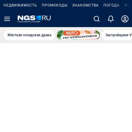
НЕДВИЖИМОСТЬ
ПРОМОКОДЫ
ЗНАКОМСТВА
ПОГОДА
ФО
Жёсткая соседская драка
Застройщики V