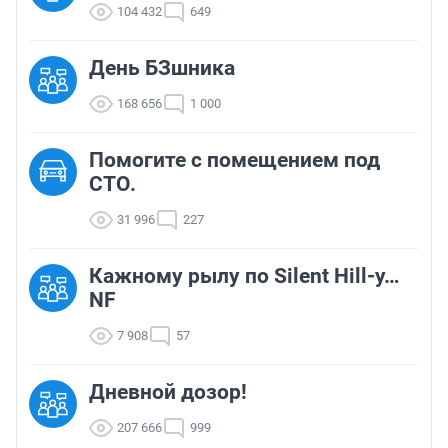
104 432
649
День БЗшника
168 656
1 000
Помогите с помещением под
СТО.
31 996
227
Кажному рылу по Silent Hill-у…
NF
7 908
57
Дневной дозор!
207 666
999