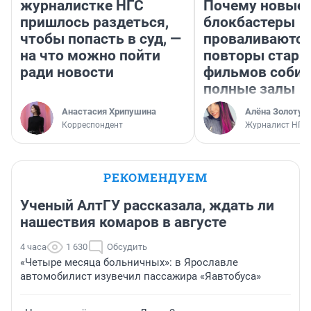
журналистке НГС
Почему новые
пришлось раздеться,
блокбастеры
чтобы попасть в суд, —
проваливаются,
на что можно пойти
повторы стары
ради новости
фильмов соби
полные залы
Анастасия Хрипушина
Алёна Золотух
Корреспондент
Журналист НГС
РЕКОМЕНДУЕМ
Ученый АлтГУ рассказала, ждать ли
нашествия комаров в августе
4 часа
1 630
Обсудить
«Четыре месяца больничных»: в Ярославле
автомобилист изувечил пассажира «Яавтобуса»