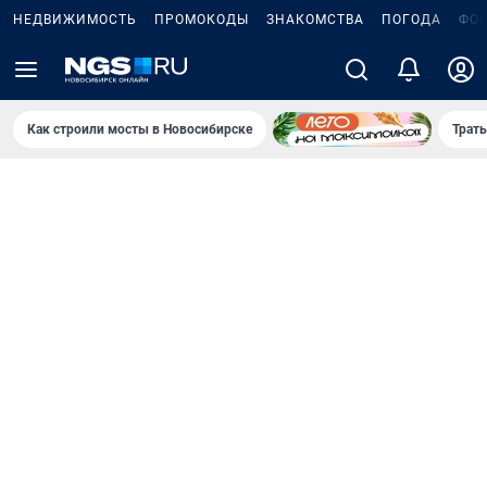
НЕДВИЖИМОСТЬ
ПРОМОКОДЫ
ЗНАКОМСТВА
ПОГОДА
ФО
Как строили мосты в Новосибирске
Траты