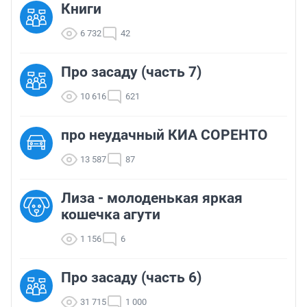
Книги
6 732
42
Про засаду (часть 7)
10 616
621
про неудачный КИА СОРЕНТО
13 587
87
Лиза - молоденькая яркая
кошечка агути
1 156
6
Про засаду (часть 6)
31 715
1 000