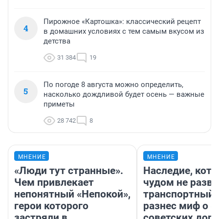
Пирожное «Картошка»: классический рецепт
4
в домашних условиях с тем самым вкусом из
детства
31 384
19
По погоде 8 августа можно определить,
5
насколько дождливой будет осень — важные
приметы
28 742
8
МНЕНИЕ
МНЕНИЕ
«Люди тут странные».
Наследие, кото
Чем привлекает
чудом не разва
непонятный «Непокой»,
транспортный 
герои которого
разнес миф о 
застряли в
советских доро