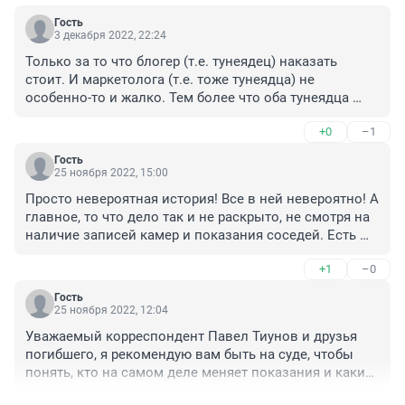
Гость
3 декабря 2022, 22:24
Только за то что блогер (т.е. тунеядец) наказать 
стоит. И маркетолога (т.е. тоже тунеядца) не 
особенно-то и жалко. Тем более что оба тунеядца 
бухие были.
+0
–1
Гость
25 ноября 2022, 15:00
Просто невероятная история! Все в ней невероятно! А 
главное, то что дело так и не раскрыто, не смотря на 
наличие записей камер и показания соседей. Есть 
ощущение, что даже если бы камера в квартире 
+1
–0
убитого стояла, все равно оправдали бы. 
Удивительно!
Гость
25 ноября 2022, 12:04
Уважаемый корреспондент Павел Тиунов и друзья 
погибшего, я рекомендую вам быть на суде, чтобы 
понять, кто на самом деле меняет показания и какие 
«очевидные факты» и доказательства собрало 