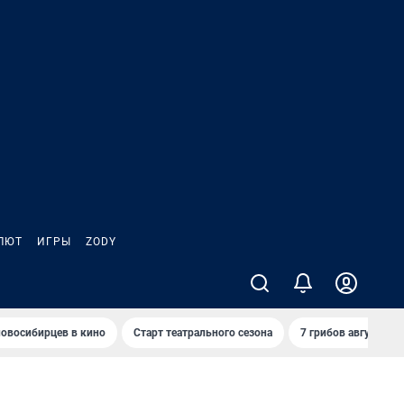
ЛЮТ
ИГРЫ
ZODY
овосибирцев в кино
Старт театрального сезона
7 грибов августа