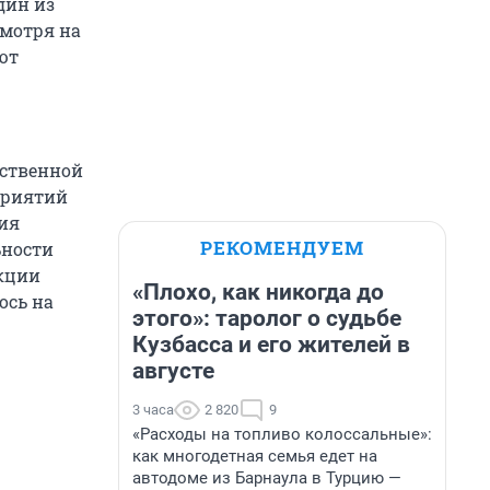
дин из
смотря на
ют
рственной
дприятий
ия
РЕКОМЕНДУЕМ
ьности
укции
«Плохо, как никогда до
ось на
этого»: таролог о судьбе
Кузбасса и его жителей в
августе
3 часа
2 820
9
«Расходы на топливо колоссальные»:
как многодетная семья едет на
автодоме из Барнаула в Турцию —