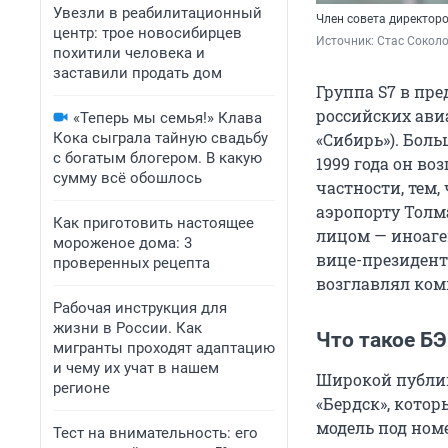
Увезли в реабилитационный
Член совета директоро
центр: трое новосибирцев
Источник: 
Стас Сокол
похитили человека и
заставили продать дом
Группа S7 в пр
российских ави
«Теперь мы семья!» Клава
Кока сыграла тайную свадьбу
«Сибирь»). Боль
с богатым блогером. В какую
1999 года он во
сумму всё обошлось
частности, тем,
аэропорту Толм
Как приготовить настоящее
лицом — иноаген
мороженое дома: 3
вице-президенто
проверенных рецепта
возглавлял ком
Рабочая инструкция для
жизни в России. Как
Что такое Б
мигранты проходят адаптацию
и чему их учат в нашем
Широкой публик
регионе
«Бердск», котор
модель под ном
Тест на внимательность: его