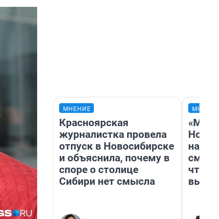
МНЕНИЕ
МНЕНИ
Красноярская
«Мы в
журналистка провела
Нолан
отпуск в Новосибирске
настр
и объяснила, почему в
смотр
споре о столице
чтобы
Сибири нет смысла
выгля