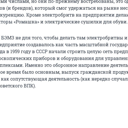
и числами, но они по-прежнему востребованы, это о
ов (и брендов), который смог удержаться на рынке не
куренцию. Кроме электробритв на предприятии дела
торы «Ромашка» и электрические сушилки для обуви.
 БЭМЗ не для того, чтобы делать там электробритвы и
едприятие создавалось как часть масштабной госуда
а в 1959 году в СССР начали строить целую сеть пре
оскопических приборов и оборудования для управлен
лексами. Именно это оборонное направление деятел
ское время было основным, выпуск гражданской прод
как сопутствующая деятельность (как нередко случал
оветского ВПК).