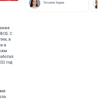
Татьяна Зарва
пания
ФСБ. С
тен, в
ии в
ским
работал
021 год
ами
шла