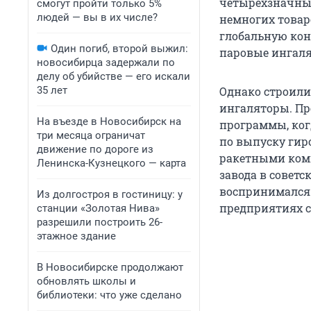
четырехзначным
смогут пройти только 5%
людей — вы в их числе?
немногих товар
глобальную кон
Один погиб, второй выжил:
паровые ингаля
новосибирца задержали по
делу об убийстве — его искали
35 лет
Однако строили
ингаляторы. Пр
На въезде в Новосибирск на
программы, когд
три месяца ограничат
по выпуску гир
движение по дороге из
ракетными комп
Ленинска-Кузнецкого — карта
завода в совет
воспринимался 
Из долгостроя в гостиницу: у
предприятиях с
станции «Золотая Нива»
разрешили построить 26-
этажное здание
В Новосибирске продолжают
обновлять школы и
библиотеки: что уже сделано