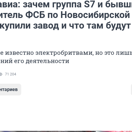
авиа: зачем группа S7 и бывш
итель ФСБ по Новосибирской
купили завод и что там будут
 известно электробритвами, но это лишь
ний его деятельности
71 204
нтариев