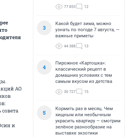
77 853
12
рее
Какой будет зима, можно
3
что
узнать по погоде 7 августа, —
важные приметы
водителя
44 388
13
Пирожное «Картошка»:
4
классический рецепт в
домашних условиях с тем
цы.
самым вкусом из детства
акций АО
30 727
15
нков
ов:
Кормить раз в месяц. Чем
 совета
5
хищным или необычным
украсить квартиру — смотрим
Осин и
зелёное разнообразие на
выставке экзотики