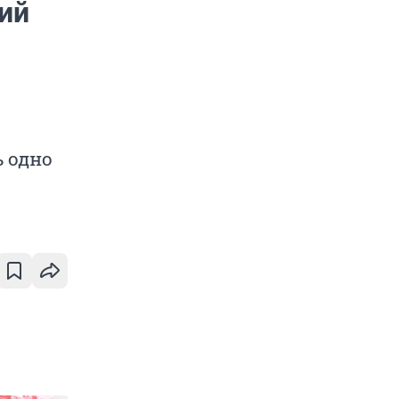
ий
 одно