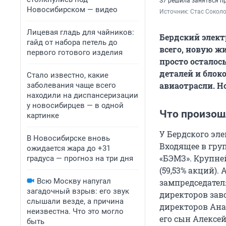
S7 решила заняться п
Новосибирском — видео
Источник: 
Стас Сокол
Лицевая гладь для чайников:
Бердский элект
гайд от набора петель до
всего, новую ж
первого готового изделия
просто осталос
деталей и блок
Стало известно, какие
авиаотрасли. Н
заболевания чаще всего
находили на диспансеризации
у новосибирцев — в одной
Что произош
картинке
У Бердского эл
В Новосибирске вновь
Входящее в гру
ожидается жара до +31
«БЭМЗ». Крупне
градуса — прогноз на три дня
(59,53% акций)
Всю Москву напугал
зампредседател
загадочный взрыв: его звук
директоров заво
слышали везде, а причина
директоров Ана
неизвестна. Что это могло
его сын Алексей
быть