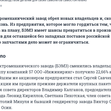
роизводством деталей для своих самолетов самостоятельно
ов
ромеханический завод обрел новых владельцев и, ско
изнь. Из предприятия, которое могло гордиться тем, 
ь на плаву, БЭМЗ имеет шансы превратиться в произ
ов для оставшейся без западных поставок российской
о запчастями дело может не ограничиться.
ло
ектромеханического завода (БЭМЗ) сменились владель
ппу компаний S7 ООО «Инжиниринг» получило 22,66% 
йшим же акционером предприятия стал Сергей Савче
. Акции им продали прежние держатели крупных пакет
я совета директоров Владимир Калганов, председатель
да Леонид Кириллов, Светлана Пехотская, член совета
толий Михуля и бывший гендиректор завода Виктор 
 Осин.