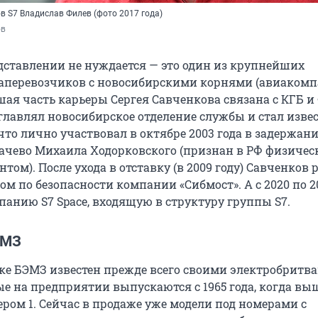
в S7 Владислав Филев (фото 2017 года)
ов
едставлении не нуждается — это один из крупнейших
аперевозчиков с новосибирскими корнями (авиаком
шая часть карьеры Сергея Савченкова связана с КГБ и 
зглавлял новосибирское отделение службы и стал извес
 что лично участвовал в октябре 2003 года в задержан
ачево Михаила Ходорковского (признан в РФ физиче
том). После ухода в отставку (в 2009 году) Савченков 
м по безопасности компании «Сибмост». А с 2020 по 2
панию S7 Space, входящую в структуру группы S7.
ЭМЗ
е БЭМЗ известен прежде всего своими электробритв
ые на предприятии выпускаются с 1965 года, когда вы
ером 1. Сейчас в продаже уже модели под номерами с