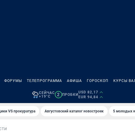
ФОРУМЫ
ТЕЛЕПРОГРАММА
АФИША
ГОРОСКОП
КУРСЫ ВА
USD 82,17
СЕЙЧАС
2
ПРОБКИ
+19°C
EUR 94,84
ики VS прокуратура
Августовский каталог новостроек
5 молодых н
СТИ