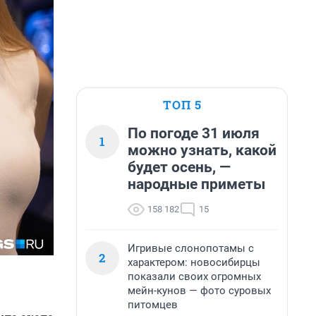
ТОП 5
По погоде 31 июля
1
можно узнать, какой
будет осень, —
народные приметы
158 182
15
Игривые слонопотамы с
2
характером: новосибирцы
показали своих огромных
мейн-кунов — фото суровых
питомцев