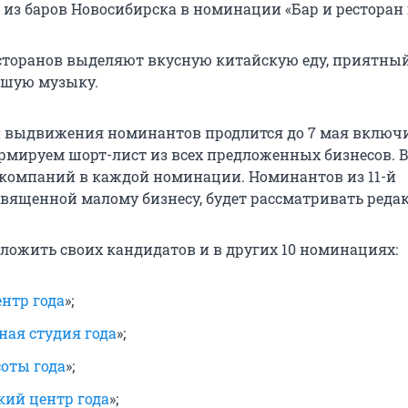
 из баров Новосибирска в номинации «Бар и ресторан 
есторанов выделяют вкусную китайскую еду, приятны
ошую музыку.
 выдвижения номинантов продлится до 7 мая включи
рмируем шорт-лист из всех предложенных бизнесов. В
 компаний в каждой номинации. Номинантов из 11-й
вященной малому бизнесу, будет рассматривать реда
ложить своих кандидатов и в других 10 номинациях:
нтр года
»;
ная студия года
»;
соты года
»;
ий центр года
»;