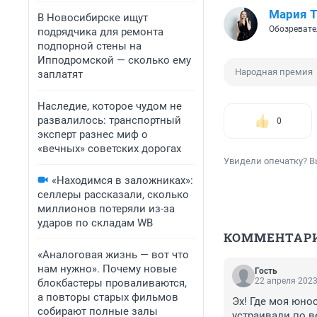
Мария 
В Новосибирске ищут
Обозревате
подрядчика для ремонта
подпорной стены на
Ипподромской — сколько ему
Народная премия
заплатят
Наследие, которое чудом не
развалилось: транспортный
0
эксперт разнес миф о
«вечных» советских дорогах
Увидели опечатку? В
«Находимся в заложниках»:
селлеры рассказали, сколько
миллионов потеряли из-за
ударов по складам WB
КОММЕНТАР
«Аналоговая жизнь — вот что
нам нужно». Почему новые
Гость
22 апреля 2023
блокбастеры проваливаются,
а повторы старых фильмов
Эх! Где моя юно
собирают полные залы
устраивали по в