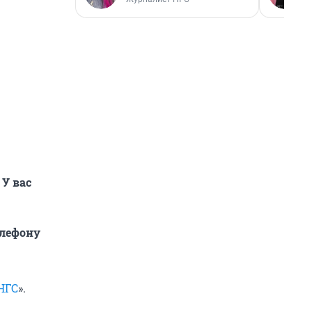
 У вас
елефону
НГС
».