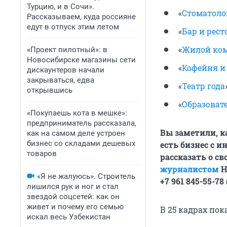
Турцию, и в Сочи».
«
Стоматоло
Рассказываем, куда россияне
едут в отпуск этим летом
«
Бар и рест
«
Жилой ком
«Проект пилотный»: в
Новосибирске магазины сети
«
Кофейня и
дискаунтеров начали
закрываться, едва
«
Театр года
открывшись
«
Образоват
«Покупаешь кота в мешке»:
предприниматель рассказала,
Вы заметили, к
как на самом деле устроен
бизнес со складами дешевых
есть бизнес с 
товаров
рассказать о с
журналистом
Н
«Я не жалуюсь». Строитель
+7 961 845-55-78
лишился рук и ног и стал
звездой соцсетей: как он
живет и почему его семью
В 25 кадрах по
искал весь Узбекистан