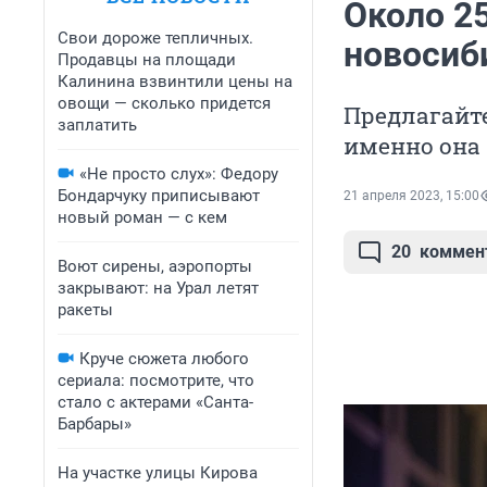
Около 2
Свои дороже тепличных.
новосиб
Продавцы на площади
Калинина взвинтили цены на
овощи — сколько придется
Предлагайт
заплатить
именно она
«Не просто слух»: Федору
Бондарчуку приписывают
21 апреля 2023, 15:00
новый роман — с кем
20
коммен
Воют сирены, аэропорты
закрывают: на Урал летят
ракеты
Круче сюжета любого
сериала: посмотрите, что
стало с актерами «Санта-
Барбары»
На участке улицы Кирова