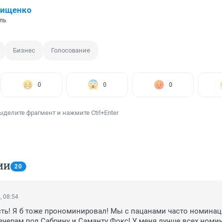
Тищенко
ль
Бизнес
Голосование
0
0
0
ыделите фрагмент и нажмите Ctrl+Enter
ИИ
20
, 08:54
сть! Я б тоже прономинировал! Мы с пацанами часто номинац
ечерам под Сабрину и Саманту Фокс! У меня лучше всех номин