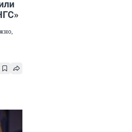
или
НГС»
жно,