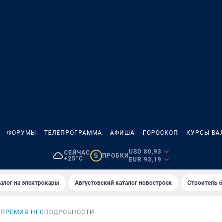
ФОРУМЫ
ТЕЛЕПРОГРАММА
АФИША
ГОРОСКОП
КУРСЫ ВА
USD 80,93
СЕЙЧАС
5
ПРОБКИ
+25°C
EUR 93,19
алог на электрокары
Августовский каталог новостроек
Строитель б
 ПРЕМИЯ НГС
ПОДРОБНОСТИ