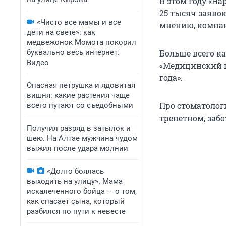
В этом году «Н
25 тысяч заяво
«Чисто все мамы и все
мнению, компан
дети на свете»: как
медвежонок Момота покорил
буквально весь интернет.
Больше всего 
Видео
«Медицинский це
года».
Опасная петрушка и ядовитая
вишня: какие растения чаще
Про стоматолог
всего путают со съедобными
трепетном, забо
Получил разряд в затылок и
шею. На Алтае мужчина чудом
выжил после удара молнии
«Долго боялась
выходить на улицу». Мама
искалеченного бойца — о том,
как спасает сына, который
разбился по пути к невесте