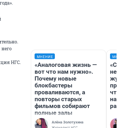
года».
й
тельно.
 него
МНЕНИЕ
МНЕНИ
кция НГС.
«Аналоговая жизнь —
«Сним
вот что нам нужно».
немед
Почему новые
журна
блокбастеры
пришл
проваливаются, а
чтобы
повторы старых
на чт
фильмов собирают
ради 
полные залы
Алёна Золотухина
Журналист НГС