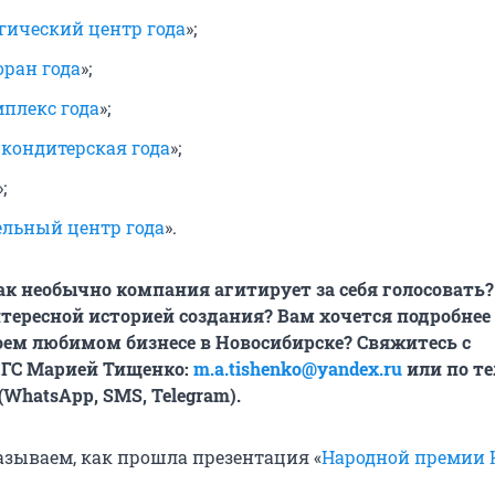
гический центр года
»;
оран года
»;
плекс года
»;
 кондитерская года
»;
»;
ельный центр года
».
ак необычно компания агитирует за себя голосовать?
интересной историей создания? Вам хочется подробнее
воем любимом бизнесе в Новосибирске? Свяжитесь
с
ГС Марией Тищенко:
m.a.tishenko@yandex.ru
или по т
 (WhatsApp, SMS, Telegram).
казываем, как прошла презентация «
Народной премии 