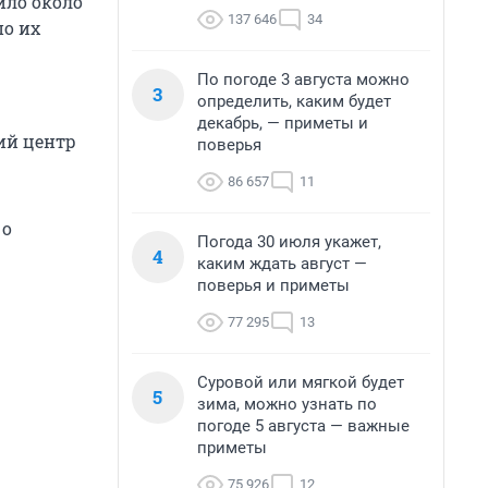
ило около
137 646
34
по их
По погоде 3 августа можно
3
определить, каким будет
декабрь, — приметы и
ий центр
поверья
86 657
11
 о
Погода 30 июля укажет,
4
каким ждать август —
поверья и приметы
77 295
13
Суровой или мягкой будет
5
зима, можно узнать по
погоде 5 августа — важные
приметы
75 926
12