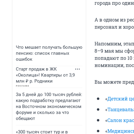
города про один
А в одном из р
персонал и хор
Напомним, этап
Что мешает получать большую
8–9 мая мы сфо
пенсию: список главных
попадают по 10
ошибок
номинации, пос
Старт продаж в ЖК
«Околица»! Квартиры от 3,9
млн ₽ р. Родники
Вы можете пред
За 5 дней до 100 тысяч рублей:
«
Детский це
какую подработку предлагают
на Восточном экономическом
«
Танцеваль
форуме и сколько за что
обещают
«
Салон кра
«
Медицинск
«300 тысяч стоит тур и в