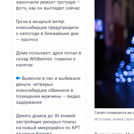
закончили ремонт тротуара —
фото, как он выглядит сейчас
Гроза и мощный ветер:
новосибирцев предупредили
о непогоде в ближайшие дни
— прогноз
Дома полыхают, дрон попал в
склад Wildberries: главное о
налетах
Вывезли в лес и выбивали
деньги: четверых
новосибирцев обвинили в
похищении мужчины — видео
задержания
Своего номинанта вы 
Девять домов до 30 этажей:
Источник: 
Алина Скит
застройщик раскрыл планы
на новый микрорайон по КРТ
на улице Кирова