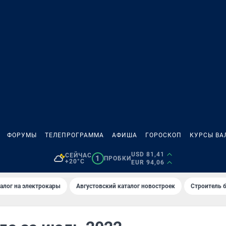
ФОРУМЫ
ТЕЛЕПРОГРАММА
АФИША
ГОРОСКОП
КУРСЫ ВА
USD 81,41
СЕЙЧАС
1
ПРОБКИ
+20°C
EUR 94,06
алог на электрокары
Августовский каталог новостроек
Строитель б