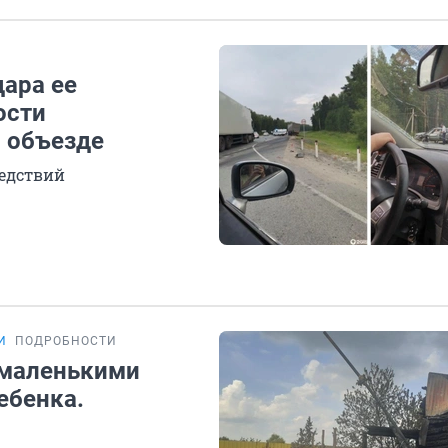
дара ее
ости
 объезде
ледствий
И
ПОДРОБНОСТИ
 маленькими
ебенка.