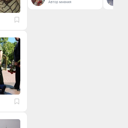
Автор мнения
Жу