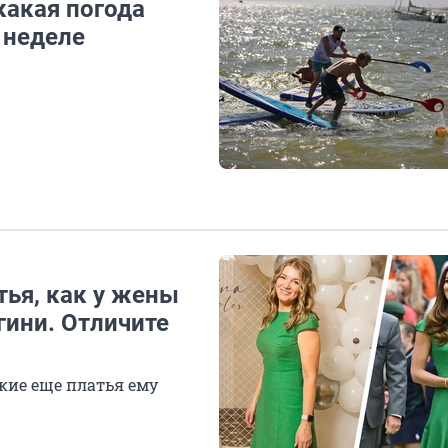
какая погода
 неделе
тья, как у жены
гини. Отличите
кие еще платья ему