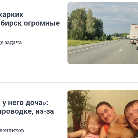
жарких
ибирск огромные
ще задача
у него доча»:
проводке, из-за
твенников