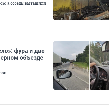
м, а соседи вытащили
ло»: фура и две
верном объезде
ров