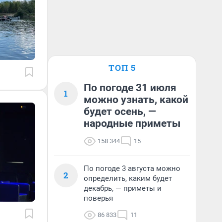
ТОП 5
По погоде 31 июля
1
можно узнать, какой
будет осень, —
народные приметы
158 344
15
По погоде 3 августа можно
2
определить, каким будет
декабрь, — приметы и
поверья
86 833
11