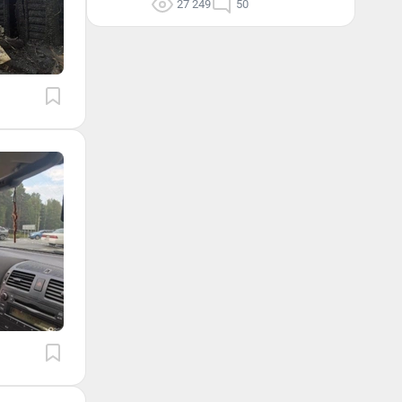
27 249
50