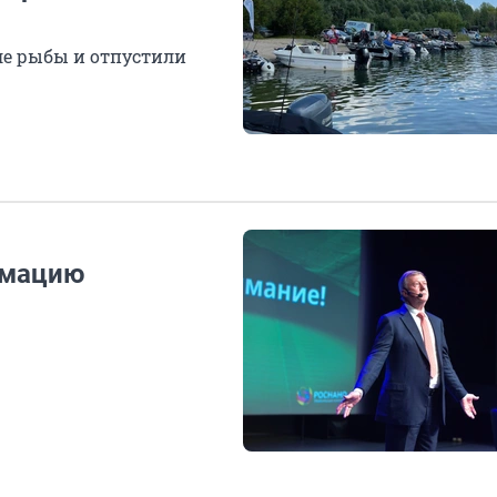
ле рыбы и отпустили
имацию