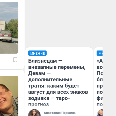
МНЕНИЕ
МНЕНИЕ
Близнецам —
«Анало
внезапные перемены,
вот чт
Девам —
Почему
дополнительные
блокба
траты: каким будет
провал
август для всех знаков
повтор
зодиака — таро-
фильмо
прогноз
полные
Анастасия Першина
Ал