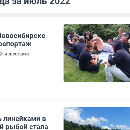
да за июль 2022
 Новосибирске
репортаж
Ф и шествия
 линейками в
й рыбой стала