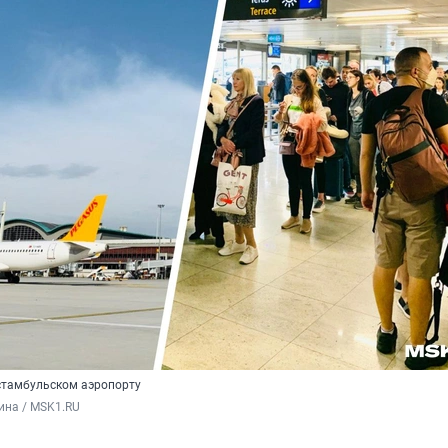
 стамбульском аэропорту
ина / MSK1.RU