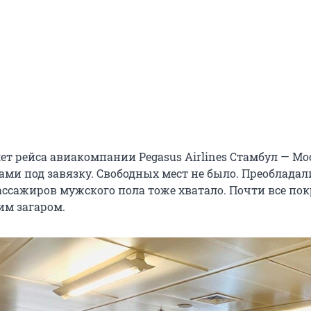
лет рейса авиакомпании
Pegasus Airlines Стамбул — М
ами под завязку. Свободных мест не было. Преобладал
ссажиров мужского пола тоже хватало. Почти все по
м загаром.