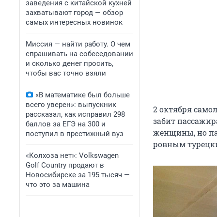
заведения с китайской кухней
захватывают город — обзор
самых интересных новинок
Миссия — найти работу. О чем
спрашивать на собеседовании
и сколько денег просить,
чтобы вас точно взяли
«В математике был больше
всего уверен»: выпускник
2 октября само
рассказал, как исправил 298
забит пассажир
баллов за ЕГЭ на 300 и
женщины, но па
поступил в престижный вуз
ровным турецки
«Колхоза нет»: Volkswagen
Golf Сountry продают в
Новосибирске за 195 тысяч —
что это за машина