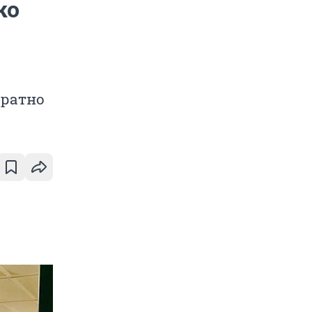
ко
братно