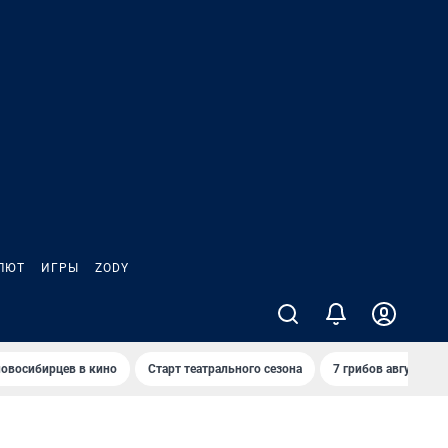
ЛЮТ
ИГРЫ
ZODY
овосибирцев в кино
Старт театрального сезона
7 грибов августа