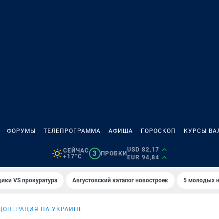
ФОРУМЫ
ТЕЛЕПРОГРАММА
АФИША
ГОРОСКОП
КУРСЫ ВА
USD 82,17
СЕЙЧАС
3
ПРОБКИ
+17°C
EUR 94,84
ики VS прокуратура
Августовский каталог новостроек
5 молодых н
ЦОПЕРАЦИЯ НА УКРАИНЕ