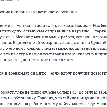
оение в салоне самолета настороженное.
зьями в Турцию на регату, — рассказал Борис. — Нас был
я лечу один, остальные отправились в Грузию — переж
ться, в Москве у меня семья и работа, которой невоз
ленно. Еще один мой товарищ уехал на днях в Душанбе
о по его дому ходили с повестками люди из военкомат
м, кто не открывал, опечатывали двери квартир и пр
нь узнать, живет там кто-то или нет.
а, в военкомат он идти — если вдруг получит повестк
возрасту уже не подхожу, мне больше 40. Но сейчас за
реть на обстановку. Говорят, что сейчас придумали но
ают прямо на работе, потому найти могут везде, — ра