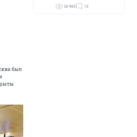
26 965
13
осква был
и
крыты