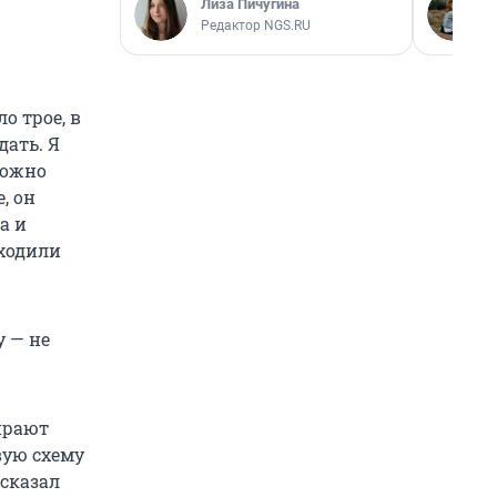
Лиза Пичугина
Редактор NGS.RU
о трое, в
дать. Я
можно
, он
а и
иходили
у — не
бирают
вую схему
ссказал