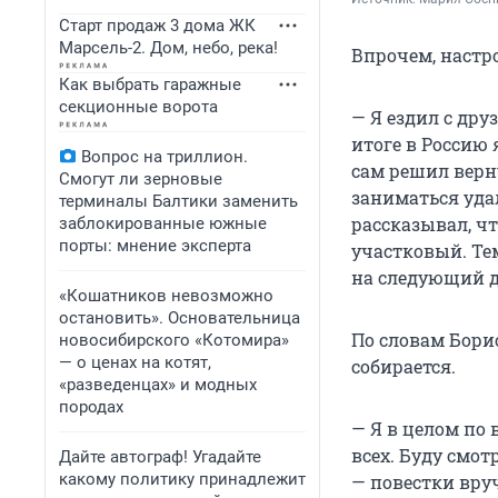
Старт продаж 3 дома ЖК
Марсель-2. Дом, небо, река!
Впрочем, настр
Как выбрать гаражные
секционные ворота
— Я ездил с дру
итоге в Россию 
Вопрос на триллион.
сам решил верну
Смогут ли зерновые
заниматься уда
терминалы Балтики заменить
рассказывал, чт
заблокированные южные
порты: мнение эксперта
участковый. Те
на следующий де
«Кошатников невозможно
остановить». Основательница
По словам Борис
новосибирского «Котомира»
— о ценах на котят,
собирается.
«разведенцах» и модных
породах
— Я в целом по 
всех. Буду смот
Дайте автограф! Угадайте
какому политику принадлежит
— повестки вруч