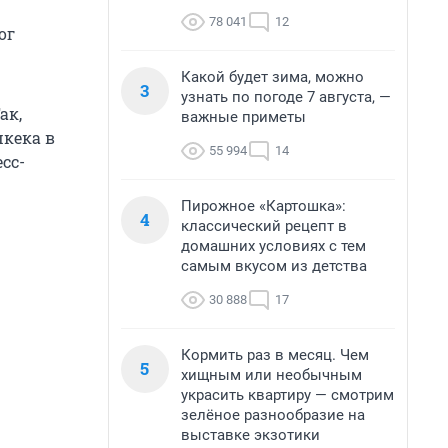
78 041
12
ог
Какой будет зима, можно
3
узнать по погоде 7 августа, —
ак,
важные приметы
шкека в
55 994
14
сс-
Пирожное «Картошка»:
4
классический рецепт в
домашних условиях с тем
самым вкусом из детства
30 888
17
Кормить раз в месяц. Чем
5
хищным или необычным
украсить квартиру — смотрим
зелёное разнообразие на
выставке экзотики