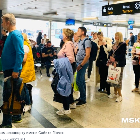
ком аэропорту имени Сабихи Гёкчен
ина / MSK1.RU