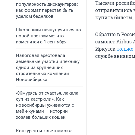
Тысячи российс
популярность дискаунтеров:
отправившись к 
как формат перестал быть
уделом бедняков
купить билеты, 
Школьники начнут учиться по
Обратно в Росс
новой программе: что
самолет Airbus 
изменится с 1 сентября
Иркутск
только
Налоговая арестовала
службе авиаком
земельные участки и технику
одной из крупнейших
строительных компаний
Новосибирска
«Жмурясь от счастья, лакала
суп из кастрюли». Как
новосибирцы уживаются с
мейн-кунами — истории
хозяев больших кошек
Конкуренты «вьетнамок»: