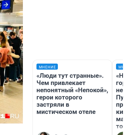
МНЕНИЕ
МНЕНИ
«Люди тут странные».
«Нет 
Чем привлекает
городо
непонятный «Непокой»,
недоф
герои которого
Путеш
застряли в
проех
мистическом отеле
килом
машин
того