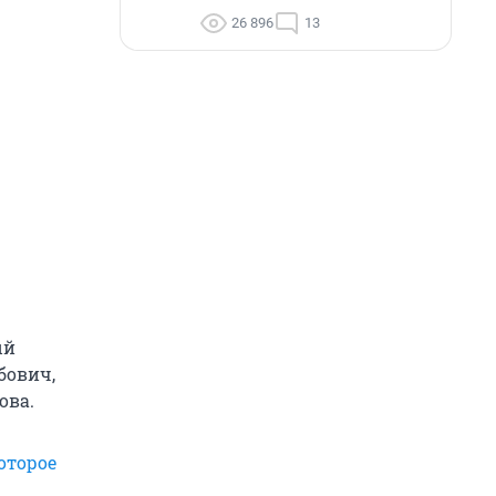
26 896
13
ый
бович,
ова.
оторое