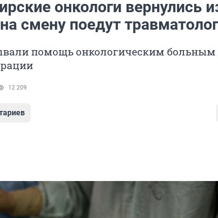
ирские онкологи вернулись и
 на смену поедут травматоло
ывали помощь онкологическим больным
ерации
12 209
тариев