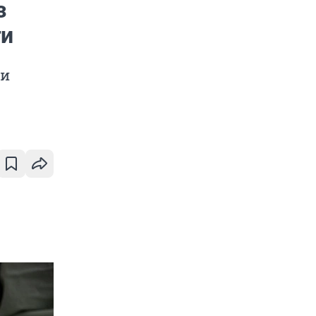
з
ги
 и