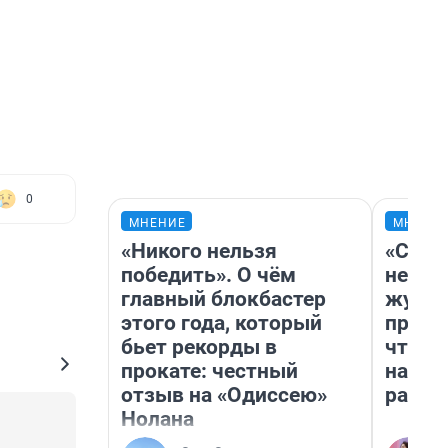
0
МНЕНИЕ
МНЕНИ
«Никого нельзя
«Сним
победить». О чём
немед
главный блокбастер
журна
этого года, который
пришл
бьет рекорды в
чтобы
прокате: честный
на чт
отзыв на «Одиссею»
ради 
Нолана