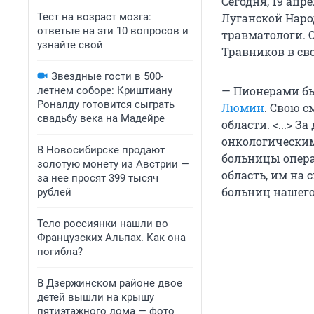
Сегодня, 19 ап
Тест на возраст мозга:
Луганской Наро
ответьте на эти 10 вопросов и
травматологи. 
узнайте свой
Травников в св
Звездные гости в 500-
— Пионерами б
летнем соборе: Криштиану
Роналду готовится сыграть
Люмин
. Свою 
свадьбу века на Мадейре
области. <...> 
онкологически
В Новосибирске продают
больницы опера
золотую монету из Австрии —
область, им на
за нее просят 399 тысяч
больниц нашего
рублей
Тело россиянки нашли во
Французских Альпах. Как она
погибла?
В Дзержинском районе двое
детей вышли на крышу
пятиэтажного дома — фото