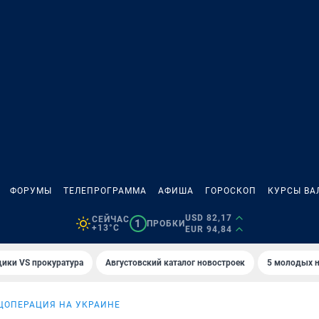
ФОРУМЫ
ТЕЛЕПРОГРАММА
АФИША
ГОРОСКОП
КУРСЫ ВА
USD 82,17
СЕЙЧАС
1
ПРОБКИ
+13°C
EUR 94,84
ики VS прокуратура
Августовский каталог новостроек
5 молодых н
ЦОПЕРАЦИЯ НА УКРАИНЕ