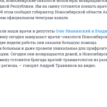
реля, новосибирские онкологи-волонтеры возвращаются
дной Республики. Им на смену готовятся поехать врач
Об этом сообщил губернатор Новосибирской области А
оем официальном телеграм-канале.
ыли наши врачи и депутаты
Олег Иванинский и Влад
смену сегодня завершают врачи–онкологи Новосибирс
За две недели работы они оказали большую помощь
м больным и даже провели уникальные для прифронт
ции. Сегодня они возвращаются домой, в Новосибирс
 смену готовится бригада врачей-травматологов из ра
 региона, — говорит Андрей Травников на видео.