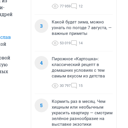
 из
77 959
12
и-
ндрей
Какой будет зима, можно
3
узнать по погоде 7 августа, —
важные приметы
ислав
53 019
14
кой
овой
Пирожное «Картошка»:
4
кую
классический рецепт в
домашних условиях с тем
зных
самым вкусом из детства
30 797
15
Кормить раз в месяц. Чем
5
хищным или необычным
украсить квартиру — смотрим
зелёное разнообразие на
выставке экзотики