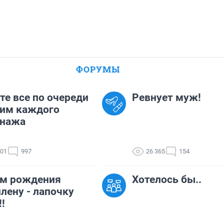
ФОРУМЫ
те все по очереди
Ревнует муж!
дим каждого
онажа
101
997
26 365
154
ем рождения
Хотелось бы..
лену - лапочку
!!