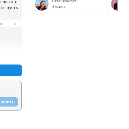
Стас Соколов
ошел это 
Эксперт
а, пусть 
+0
–0
+0
–0
равить