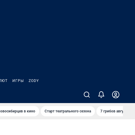
ЛЮТ
ИГРЫ
ZODY
овосибирцев в кино
Старт театрального сезона
7 грибов августа