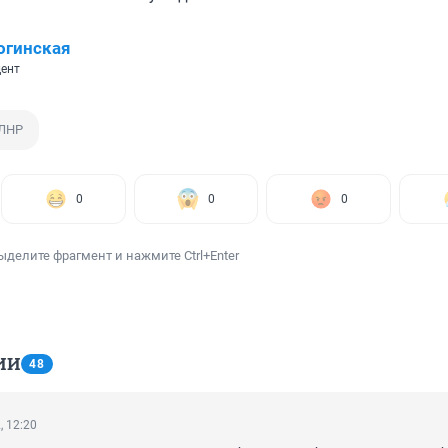
огинская
ент
 ЛНР
0
0
0
ыделите фрагмент и нажмите Ctrl+Enter
ИИ
48
, 12:20