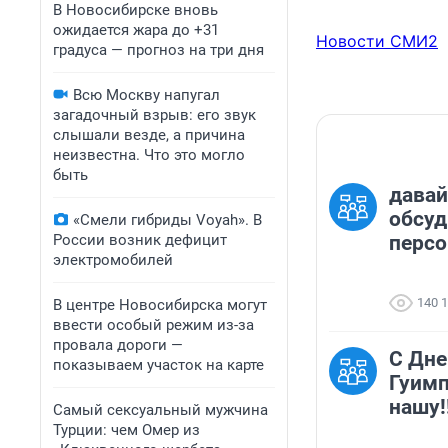
В Новосибирске вновь
ожидается жара до +31
Новости СМИ2
градуса — прогноз на три дня
Всю Москву напугал
загадочный взрыв: его звук
слышали везде, а причина
неизвестна. Что это могло
быть
давай
обсу
«Смели гибриды Voyah». В
России возник дефицит
перс
электромобилей
140 
В центре Новосибирска могут
ввести особый режим из-за
провала дороги —
С Дн
показываем участок на карте
Гуимп
нашу!
Самый сексуальный мужчина
Турции: чем Омер из