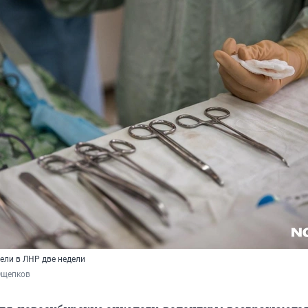
ели в ЛНР две недели
Ощепков