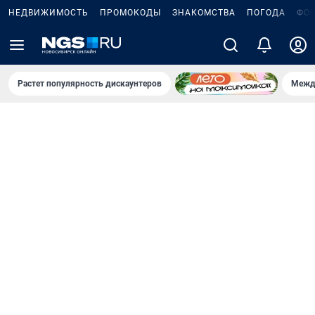
НЕДВИЖИМОСТЬ
ПРОМОКОДЫ
ЗНАКОМСТВА
ПОГОДА
ФО
Растет популярность дискаунтеров
Межд