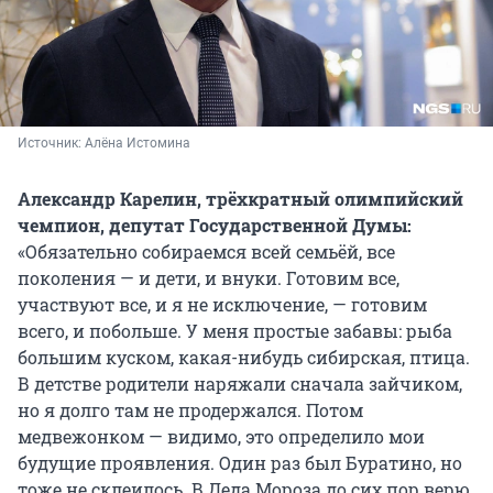
Источник: 
Алёна Истомина
Александр Карелин, трёхкратный олимпийский
чемпион, депутат Государственной Думы:
«Обязательно собираемся всей семьёй, все
поколения — и дети, и внуки. Готовим все,
участвуют все, и я не исключение, — готовим
всего, и побольше. У меня простые забавы: рыба
большим куском, какая-нибудь сибирская, птица.
В детстве родители наряжали сначала зайчиком,
но я долго там не продержался. Потом
медвежонком — видимо, это определило мои
будущие проявления. Один раз был Буратино, но
тоже не склеилось. В Деда Мороза до сих пор верю,