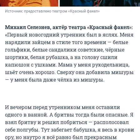
Источник: 
предоставлено театром «Красный факел»
Михаил Селезнев, актёр театра «Красный факел»:
«Первый новогодний утренник был в яслях. Меня
нарядили зайцем в стиле того времени — белые
гольфики, белые сандалики советские, чёрные
шортики, белая рубашка, а на голову сшили
капюшон с ушками. Мама у меня рукодельница,
шьёт очень хорошо. Сверху она добавила мишуры
— у меня была даже чёлка из мишуры.
И вечером перед утренником меня оставили
одного в ванной. А бритвы тогда были опасные. Я
взял бритву и решил побриться — располосовал
себе полгубы. Тут забегает бабушка, я весь в крови
ору, но наутро я всё равно был прекрасным