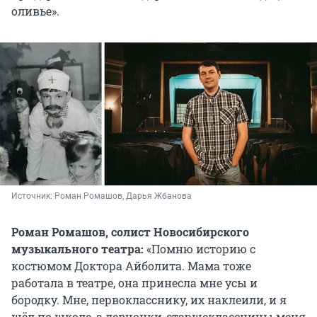
оливье».
Источник: 
Роман Ромашов, Дарья Жбанова
Роман Ромашов, солист Новосибирского
музыкального театра:
«Помню историю с
костюмом Доктора Айболита. Мама тоже
работала в театре, она принесла мне усы и
бородку. Мне, первокласснику, их наклеили, и я
шёл по школе, а девчонки-старшеклассницы меня