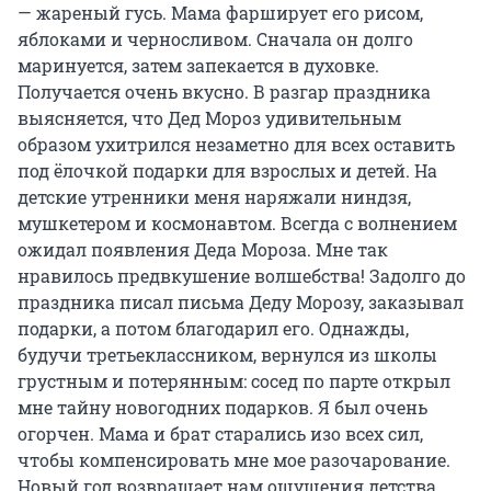
— жареный гусь. Мама фарширует его рисом,
яблоками и черносливом. Сначала он долго
маринуется, затем запекается в духовке.
Получается очень вкусно. В разгар праздника
выясняется, что Дед Мороз удивительным
образом ухитрился незаметно для всех оставить
под ёлочкой подарки для взрослых и детей. На
детские утренники меня наряжали ниндзя,
мушкетером и космонавтом. Всегда с волнением
ожидал появления Деда Мороза. Мне так
нравилось предвкушение волшебства! Задолго до
праздника писал письма Деду Морозу, заказывал
подарки, а потом благодарил его. Однажды,
будучи третьеклассником, вернулся из школы
грустным и потерянным: сосед по парте открыл
мне тайну новогодних подарков. Я был очень
огорчен. Мама и брат старались изо всех сил,
чтобы компенсировать мне мое разочарование.
Новый год возвращает нам ощущения детства.