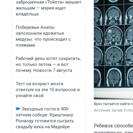
заброшенная «Тойота» мешает
жильцам — мэрия ищет
владельца
Побережье Анапы
заполонили ядовитые
медузы: что происходит с
пляжами
Рабочий день хотят сократить,
но только летом — и вот
почему. Новости 7 августа
Тест на возраст мозга:
ответьте на эти 10 вопросов и
узнайте свой
Врач пытается найти з
Звездные гости в 500-
Источник: 
Артем Устю
летнем соборе: Криштиану
Роналду готовится сыграть
Ребенок способе
свадьбу века на Мадейре
желательно, что