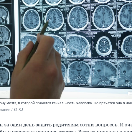
ону мозга, в которой прячется гениальность человека. Но прячется она в на
жанин / E1.RU
н за один день задать родителям сотни вопросов. И оч
бы у взрослых нашлись ответы. Зато за провалы в на