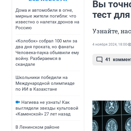
Вы точно
Дома и автомобили в огне,
тест дл
мирные жители погибли: что
известно о налетах дронов на
Россию
Узнайте, н
«Колобок» собрал 100 млн за
4 ноября 2024, 18:00
два дня проката, но фанаты
Человека-паука объявили ему
войну. Разбираемся в
41
коммен
скандале
Школьники победили на
Международной олимпиаде
по ИИ в Казахстане
Нагиева не узнать! Как
выглядели звезды культовой
«Каменской» 27 лет назад
В Ленинском районе