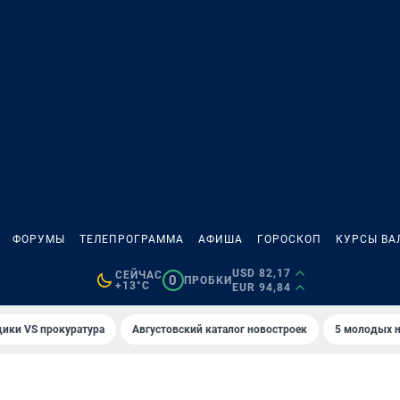
ФОРУМЫ
ТЕЛЕПРОГРАММА
АФИША
ГОРОСКОП
КУРСЫ ВА
USD 82,17
СЕЙЧАС
0
ПРОБКИ
+13°C
EUR 94,84
ики VS прокуратура
Августовский каталог новостроек
5 молодых н