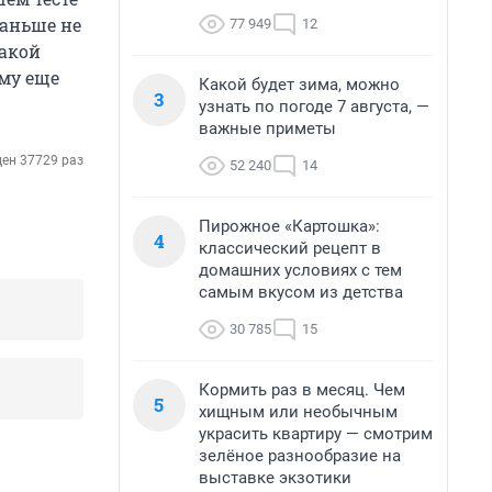
раньше не
77 949
12
какой
ому еще
Какой будет зима, можно
3
узнать по погоде 7 августа, —
важные приметы
ен 37729 раз
52 240
14
Пирожное «Картошка»:
4
классический рецепт в
домашних условиях с тем
самым вкусом из детства
30 785
15
Кормить раз в месяц. Чем
5
хищным или необычным
украсить квартиру — смотрим
зелёное разнообразие на
выставке экзотики