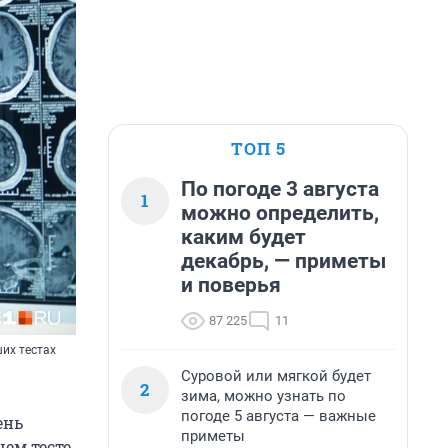
ТОП 5
По погоде 3 августа
1
можно определить,
каким будет
декабрь, — приметы
и поверья
87 225
11
ших тестах
Суровой или мягкой будет
2
зима, можно узнать по
погоде 5 августа — важные
ень
приметы
шем тесте