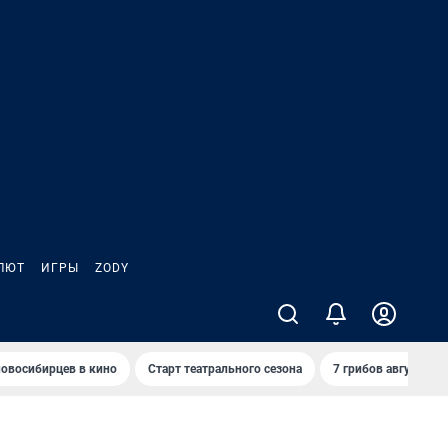
ЛЮТ
ИГРЫ
ZODY
овосибирцев в кино
Старт театрального сезона
7 грибов августа