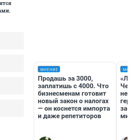
ятся
ами.
МНЕНИЕ
МНЕНИ
Продашь за 3000,
«Люди
заплатишь с 4000. Что
Чем п
бизнесменам готовит
непон
новый закон о налогах
герои
— он коснется импорта
застр
и даже репетиторов
мисти