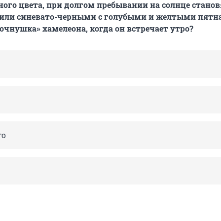
ного цвета, при долгом пребывании на солнце станов
или синевато-черными с голубыми и желтыми пятн
ночнушка» хамелеона, когда он встречает утро?
го