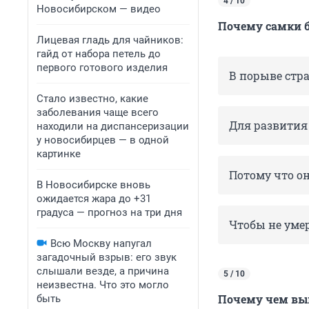
4 / 10
Новосибирском — видео
Почему самки 
Лицевая гладь для чайников:
гайд от набора петель до
первого готового изделия
В порыве стр
Стало известно, какие
заболевания чаще всего
Для развития
находили на диспансеризации
у новосибирцев — в одной
картинке
Потому что о
В Новосибирске вновь
ожидается жара до +31
градуса — прогноз на три дня
Чтобы не умер
Всю Москву напугал
загадочный взрыв: его звук
слышали везде, а причина
5 / 10
неизвестна. Что это могло
Почему чем выш
быть