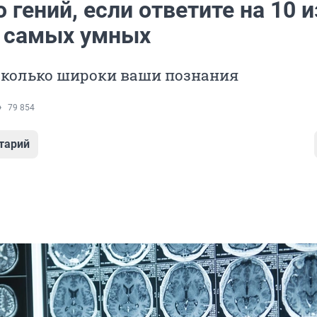
 гений, если ответите на 10 и
я самых умных
асколько широки ваши познания
79 854
тарий