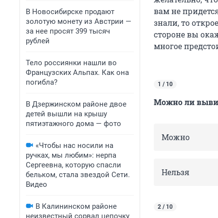
вам не придется
В Новосибирске продают
золотую монету из Австрии —
знали, то откр
за нее просят 399 тысяч
стороне вы окаж
рублей
многое предсто
Тело россиянки нашли во
Французских Альпах. Как она
погибла?
1 / 10
Можно ли вывих
В Дзержинском районе двое
детей вышли на крышу
пятиэтажного дома — фото
Можно
«Чтобы нас носили на
ручках, мы любим»: нерпа
Сергеевна, которую спасли
Нельзя
бельком, стала звездой Сети.
Видео
В Калининском районе
2 / 10
неизвестный сорвал цепочку