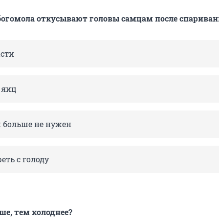
богомола откусывают головы самцам после спариван
асти
 яиц
н больше не нужен
еть с голоду
е, тем холоднее?