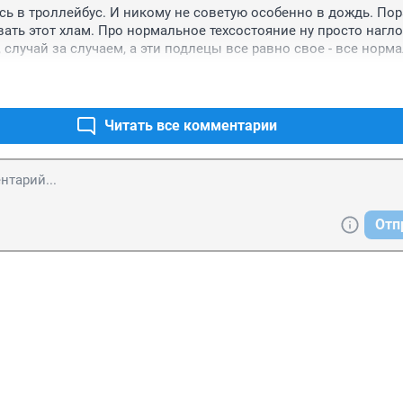
сь в троллейбус. И никому не советую особенно в дождь. Пор
ать этот хлам. Про нормальное техсостояние ну просто нагло
 случай за случаем, а эти подлецы все равно свое - все норма
 погибнет как та собачка. Людей спасает обувь, собачка голым
попала... Этиз проверяльщиков босиком одной ногой в лужу, д
Читать все комментарии
Отп