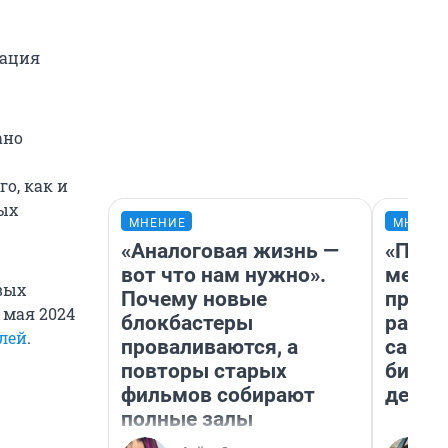
тация
ано
го, как и
вых
МНЕНИЕ
МНЕНИ
«Аналоговая жизнь —
«Поку
вот что нам нужно».
мешке
вых
Почему новые
предп
 мая 2024
блокбастеры
расска
лей
.
проваливаются, а
самом
повторы старых
бизне
фильмов собирают
дешев
полные залы