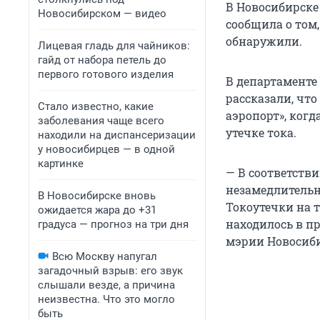
В Новосибирске
Новосибирском — видео
сообщила о том,
обнаружили.
Лицевая гладь для чайников:
гайд от набора петель до
первого готового изделия
В департаменте
рассказали, что
Стало известно, какие
аэропорт», ког
заболевания чаще всего
утечке тока.
находили на диспансеризации
у новосибирцев — в одной
картинке
— В соответств
незамедлительн
В Новосибирске вновь
Токоутечки на 
ожидается жара до +31
находилось в п
градуса — прогноз на три дня
мэрии Новосиби
Всю Москву напугал
загадочный взрыв: его звук
слышали везде, а причина
неизвестна. Что это могло
быть