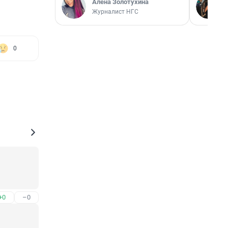
Алёна Золотухина
Журналист НГС
0
+0
–0