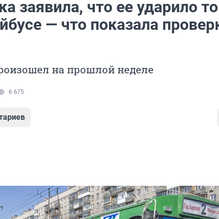
а заявила, что ее ударило т
йбусе — что показала провер
роизошел на прошлой неделе
6 675
тариев