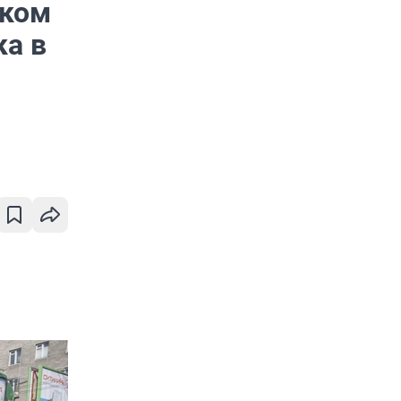
оком
ка в