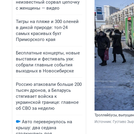
неизвестный сорвал цепочку
с женщины — видео
Тигры на пляже и 300 оленей
в дикой природе: топ-24
самых красивых бухт
Приморского края
Бесплатные концерты, новые
выставки и фестиваль ухи:
собрали главные события
выходных в Новосибирске
Россию атаковали больше 200
тысяч дронов, а Беларусь
стягивает войска к
украинской границе: главное
об СВО за неделю
Троллейбусы, выпущен
Авто перевернулось на
Источник: 
Густаво Зы
крышу: два седана
столкнулись под