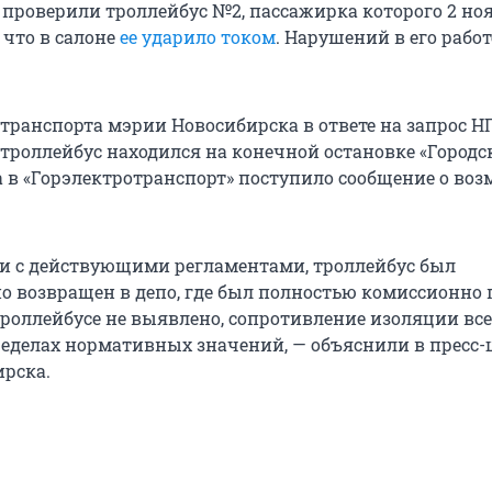
 проверили троллейбус №2, пассажирка которого 2 но
 что в салоне
ее ударило током
. Нарушений в его работ
 транспорта мэрии Новосибирска в ответе на запрос Н
 троллейбус находился на конечной остановке «Городс
да в «Горэлектротранспорт» поступило сообщение о во
ии с действующими регламентами, троллейбус был
о возвращен в депо, где был полностью комиссионно 
троллейбусе не выявлено, сопротивление изоляции все
ределах нормативных значений, — объяснили в пресс-
рска.