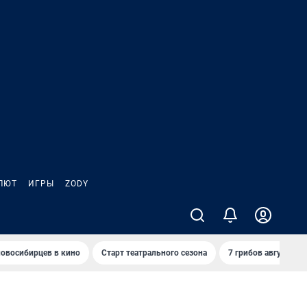
ЛЮТ
ИГРЫ
ZODY
овосибирцев в кино
Старт театрального сезона
7 грибов августа