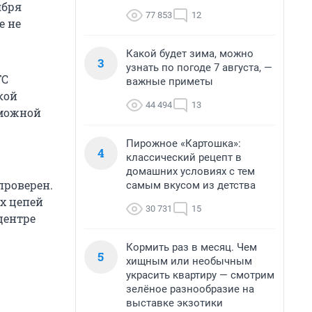
ября
77 853
12
е не
Какой будет зима, можно
3
узнать по погоде 7 августа, —
ГС
важные приметы
кой
44 494
13
зможной
Пирожное «Картошка»:
4
классический рецепт в
домашних условиях с тем
проверен.
самым вкусом из детства
х цепей
30 731
15
центре
Кормить раз в месяц. Чем
5
хищным или необычным
украсить квартиру — смотрим
зелёное разнообразие на
выставке экзотики