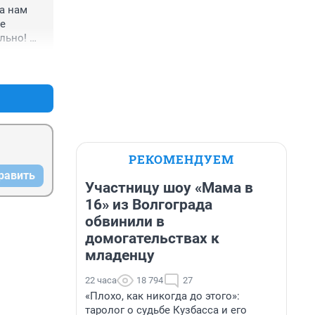
а нам 
е 
льно! 
и 
+0
–0
ругой на 
РЕКОМЕНДУЕМ
равить
Участницу шоу «Мама в
16» из Волгограда
обвинили в
домогательствах к
младенцу
22 часа
18 794
27
«Плохо, как никогда до этого»:
таролог о судьбе Кузбасса и его