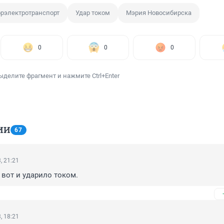
орэлектротранспорт
Удар током
Мэрия Новосибирска
0
0
0
ыделите фрагмент и нажмите Ctrl+Enter
ИИ
67
, 21:21
вот и ударило током.
, 18:21