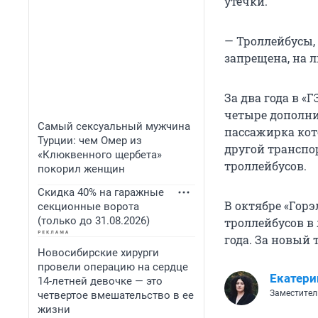
утечки.
— Троллейбусы,
запрещена, на 
За два года в «
четыре дополни
Самый сексуальный мужчина
пассажирка кото
Турции: чем Омер из
другой транспор
«Клюквенного щербета»
троллейбусов.
покорил женщин
Скидка 40% на гаражные
В октябре «Гор
секционные ворота
(только до 31.08.2026)
троллейбусов в 
года. За новый
Новосибирские хирурги
провели операцию на сердце
Екатери
14-летней девочке — это
Заместител
четвертое вмешательство в ее
жизни