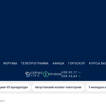
ФОРУМЫ
ТЕЛЕПРОГРАММА
АФИША
ГОРОСКОП
КУРСЫ ВА
USD 82,17
СЕЙЧАС
2
ПРОБКИ
+19°C
EUR 94,84
ики VS прокуратура
Августовский каталог новостроек
5 молодых н
ОРТ