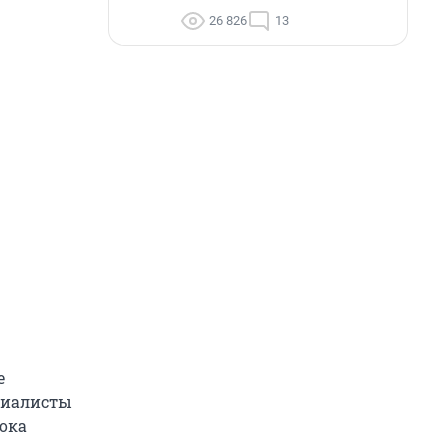
26 826
13
е
циалисты
ока