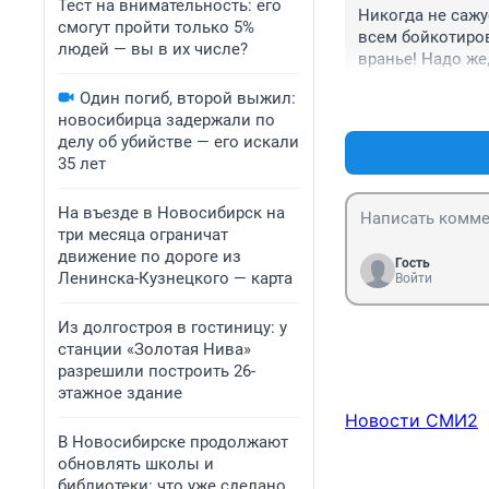
Тест на внимательность: его
Никогда не сажу
смогут пройти только 5%
всем бойкотиров
людей — вы в их числе?
вранье! Надо же,
Пока человек не
Один погиб, второй выжил:
лапками в фазу 
новосибирца задержали по
ступеньку!!
делу об убийстве — его искали
35 лет
На въезде в Новосибирск на
три месяца ограничат
движение по дороге из
Гость
Ленинска-Кузнецкого — карта
Войти
Из долгостроя в гостиницу: у
станции «Золотая Нива»
разрешили построить 26-
этажное здание
Новости СМИ2
В Новосибирске продолжают
обновлять школы и
библиотеки: что уже сделано