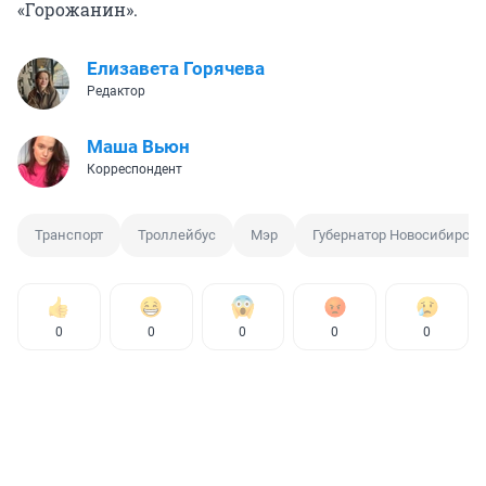
«Горожанин».
Елизавета Горячева
Редактор
Маша Вьюн
Корреспондент
Транспорт
Троллейбус
Мэр
Губернатор Новосибирско
0
0
0
0
0