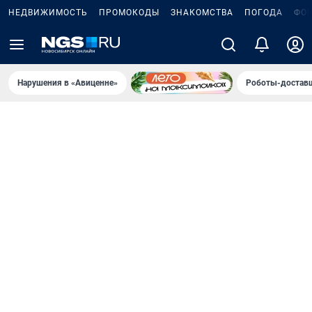
НЕДВИЖИМОСТЬ
ПРОМОКОДЫ
ЗНАКОМСТВА
ПОГОДА
ФО
Нарушения в «Авиценне»
Роботы-доставщ