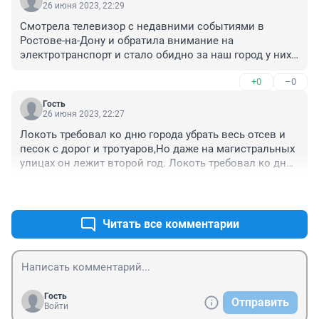
26 июня 2023, 22:29
Смотрела телевизор с недавними событиями в 
Ростове-на-Дону и обратила внимание на 
электротранспорт и стало обидно за наш город у них 
там трамваи современные а у нас металлолом
+0
–0
Гость
26 июня 2023, 22:27
Локоть требовал ко дню города убрать весь отсев и 
песок с дорог и тротуаров,Но даже на магистральных 
улицах он лежит второй год. Локоть требовал ко дню 
города поставить 20 троллейбусов, но пришло только 
+0
–0
4. Спрашивается: зачем городу обещалкин?
Читать все комментарии
Гость
Отправить
Войти