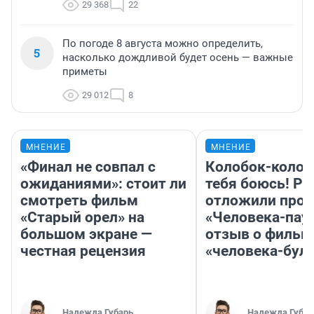
29 368
22
По погоде 8 августа можно определить,
5
насколько дождливой будет осень — важные
приметы
29 012
8
МНЕНИЕ
МНЕНИЕ
«Финал не совпал с
Колобок-колобо
ожиданиями»: стоит ли
тебя боюсь! Ра
смотреть фильм
отложили прок
«Старый орел» на
«Человека-пау
большом экране —
отзыв о фильм
честная рецензия
«человека-бул
Надежда Губарь
Надежда Губар