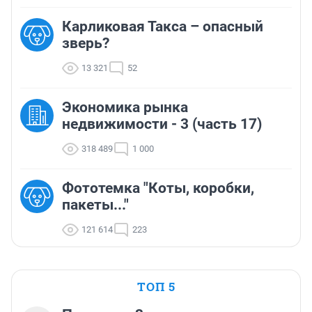
Карликовая Такса – опасный
зверь?
13 321
52
Экономика рынка
недвижимости - 3 (часть 17)
318 489
1 000
Фототемка "Коты, коробки,
пакеты..."
121 614
223
ТОП 5