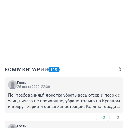
КОММЕНТАРИИ
110
Гость
26 июня 2023, 22:30
По "требованиям" локотка убрать весь отсев и песок с 
улиц ничего не произошло, убрано только на Красном 
и вокруг мэрии и обладминистрации. Ко дню города 
локоток тоже требовал 20 троллейбусов, но пришло 
+0
–0
4. Может уже пора такого мэра под увольнение за 
болтовню?
Гость