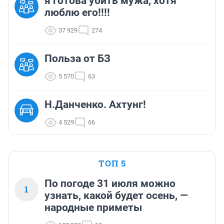
я готова убить мужа, хотя
люблю его!!!!
37 929
274
Польза от БЗ
5 570
63
Н.Данченко. Ахтунг!
4 529
66
ТОП 5
По погоде 31 июля можно
1
узнать, какой будет осень, —
народные приметы