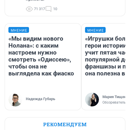
71 317
10
МНЕНИЕ
МНЕНИЕ
«Мы видим нового
«Игрушки боль
Нолана»: с каким
герои истории»
настроем нужно
учит пятая час
смотреть «Одиссею»,
популярной де
чтобы она не
франшизы и п
выглядела как фиаско
она полезна в
Мария Тищенк
Надежда Губарь
Обозреватель
РЕКОМЕНДУЕМ