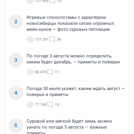
157 995
15
Игривые слонопотамы с характером:
2
новосибирцы показали своих огромных
мейн-кунов — фото суровых питомцев
137 291
34
По погоде 3 августа можно определить,
3
каким будет декабрь, — приметы и поверья
86 479
11
Погода 30 июля укажет, каким ждать август —
4
поверья и приметы
77 169
13
Суровой или мягкой будет зима, можно
5
узнать по погоде 5 августа — важные
приметы