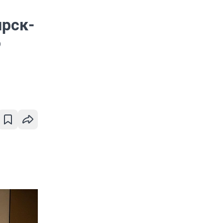
рск-
ю