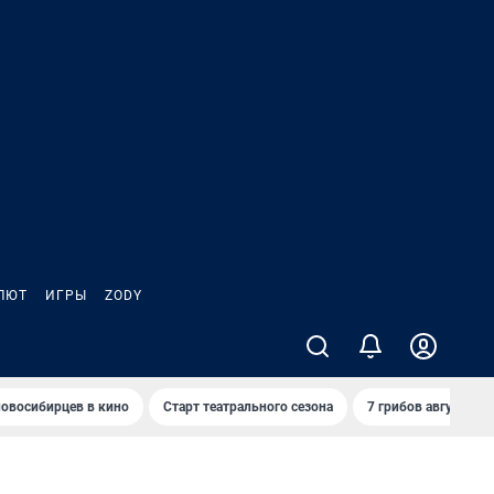
ЛЮТ
ИГРЫ
ZODY
овосибирцев в кино
Старт театрального сезона
7 грибов августа