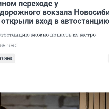
мном переходе у
дорожного вокзала Новосиби
 открыли вход в автостанци
втостанцию можно попасть из метро
5
16 980
тариев