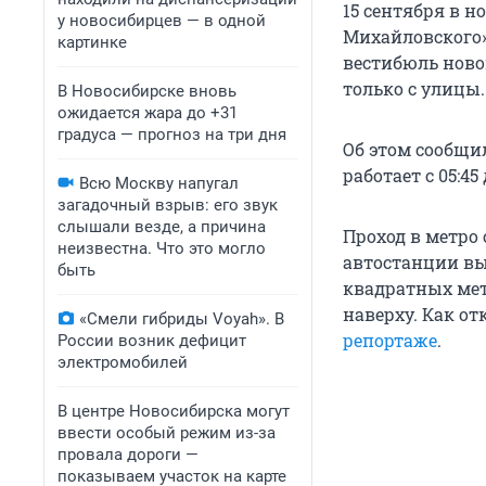
15 сентября в н
у новосибирцев — в одной
Михайловского»
картинке
вестибюль ново
только с улицы.
В Новосибирске вновь
ожидается жара до +31
градуса — прогноз на три дня
Об этом сообщи
работает с 05:45 
Всю Москву напугал
загадочный взрыв: его звук
слышали везде, а причина
Проход в метро 
неизвестна. Что это могло
автостанции вы
быть
квадратных метр
наверху. Как о
«Смели гибриды Voyah». В
репортаже
.
России возник дефицит
электромобилей
В центре Новосибирска могут
ввести особый режим из-за
провала дороги —
показываем участок на карте