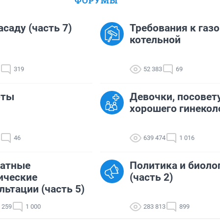
ФОРУМЫ
асаду (часть 7)
Требования к газ
котельной
319
52 383
69
оты
Девочки, посовет
хорошего гинекол
46
639 474
1 016
латные
Политика и биоло
ические
(часть 2)
льтации (часть 5)
 259
1 000
283 813
899