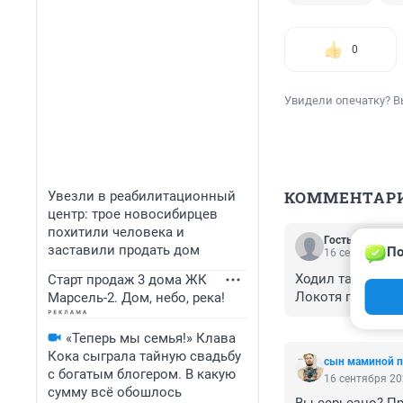
0
Увидели опечатку? В
КОММЕНТАР
Увезли в реабилитационный
центр: трое новосибирцев
похитили человека и
Гость
заставили продать дом
По
16 сентября 20
Ходил там 1000+ 
Старт продаж 3 дома ЖК
Локотя поздрав
Марсель-2. Дом, небо, река!
«Теперь мы семья!» Клава
Кока сыграла тайную свадьбу
сын маминой п
с богатым блогером. В какую
16 сентября 20
сумму всё обошлось