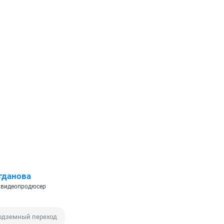
гданова
 видеопродюсер
одземный переход