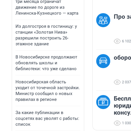
три месяца ограничат
движение по дороге из
Ленинска-Кузнецкого — карта
Про з
Из долгостроя в гостиницу: у
станции «Золотая Нива»
разрешили построить 26-
6 102
этажное здание
обор
В Новосибирске продолжают
обновлять школы и
библиотеки: что уже сделано
Новосибирская область
2 037
уходит от точечной застройки.
Министр сообщил о новых
Бесп
правилах в регионе
юрид
консу
За какие публикации в
соцсетях вас уволят с работы:
1 030
список