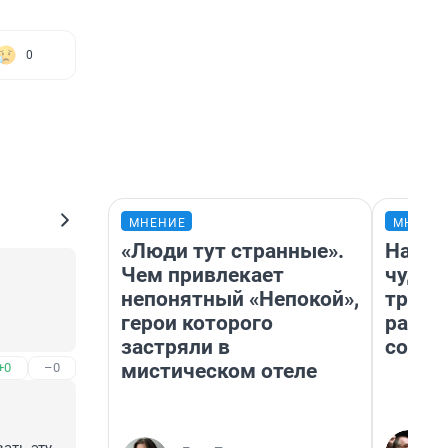
0
МНЕНИЕ
МНЕНИ
«Люди тут странные».
Насле
Чем привлекает
чудом
непонятный «Непокой»,
транс
герои которого
разне
застряли в
совет
мистическом отеле
+0
–0