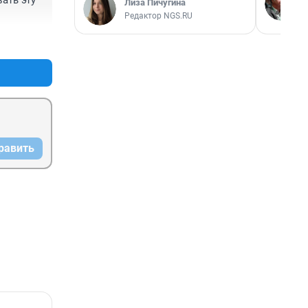
ть эту 
Лиза Пичугина
Редактор NGS.RU
+3
–1
равить