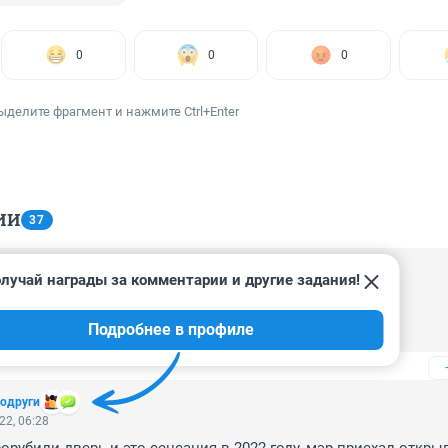
0
0
0
ыделите фрагмент и нажмите Ctrl+Enter
ИИ
37
лучай награды за комментарии и другие задания!
22, 10:19
раз.

Подробнее в профиле
ляю.
одруги
22, 06:28