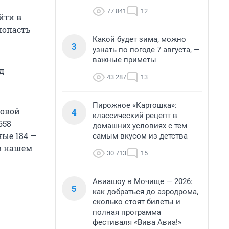
77 841
12
йти в
попасть
Какой будет зима, можно
3
узнать по погоде 7 августа, —
важные приметы
д
43 287
13
Пирожное «Картошка»:
новой
4
классический рецепт в
658
домашних условиях с тем
ные 184 —
самым вкусом из детства
в нашем
30 713
15
Авиашоу в Мочище — 2026:
5
как добраться до аэродрома,
сколько стоят билеты и
полная программа
фестиваля «Вива Авиа!»