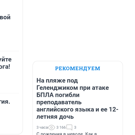
овой
уйте
ога!
РЕКОМЕНДУЕМ
На пляже под
Геленджиком при атаке
БПЛА погибли
гия.
преподаватель
английского языка и ее 12-
летняя дочь
3 часа
3 166
3
С рождения в неволе. Как в