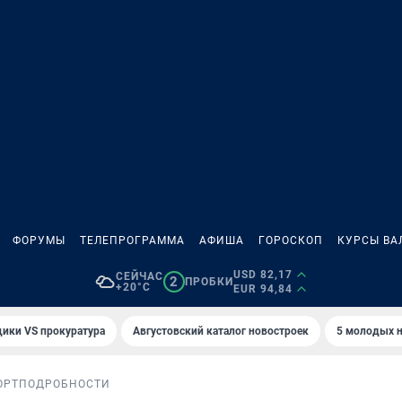
ФОРУМЫ
ТЕЛЕПРОГРАММА
АФИША
ГОРОСКОП
КУРСЫ ВА
USD 82,17
СЕЙЧАС
2
ПРОБКИ
+20°C
EUR 94,84
ики VS прокуратура
Августовский каталог новостроек
5 молодых н
ОРТ
ПОДРОБНОСТИ