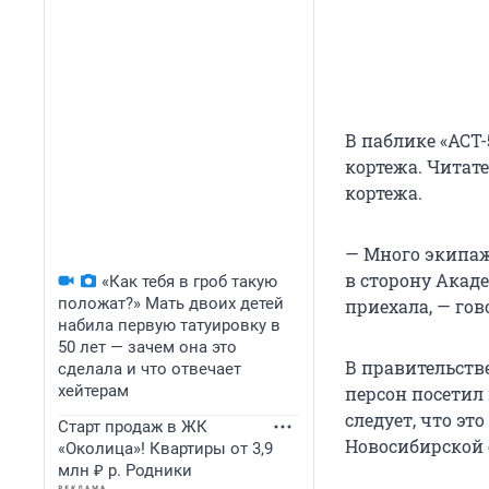
В паблике «АСТ
кортежа. Читат
кортежа.
— Много экипаж
в сторону Акаде
«Как тебя в гроб такую
положат?» Мать двоих детей
приехала, — го
набила первую татуировку в
50 лет — зачем она это
В правительств
сделала и что отвечает
хейтерам
персон посетил 
следует, что эт
Старт продаж в ЖК
Новосибирской 
«Околица»! Квартиры от 3,9
млн ₽ р. Родники