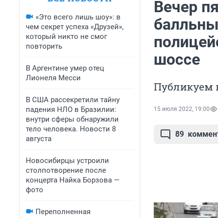
Вечер п
«Это всего лишь шоу»: в
балльные
чем секрет успеха «Друзей»,
который никто не смог
полицей
повторить
шоссе
В Аргентине умер отец
Лионеля Месси
Публикуем 
В США рассекретили тайну
падения НЛО в Бразилии:
15 июля 2022, 19:00
внутри сферы обнаружили
тело человека. Новости 8
89
коммен
августа
Новосибирцы устроили
столпотворение после
концерта Найка Борзова —
фото
Переполненная