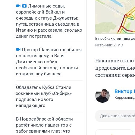
Лимонные сады,
европейский Байкал и
очередь к статуе Джульетты:
путешественница съездила в
Италию и рассказала, сколько
денег потратила
В пробках стоит два д
Источник: 
2ГИС
Прохор Шаляпин влюбился
по-настоящему, а Ваня
Накануне стало
Дмитриенко побил
продолжительно
необычный рекорд: новости
из мира шоу-бизнеса
составили серви
Обладатель Кубка Стэнли:
Виктор
хоккейный клуб «Сибирь»
Корреспонд
подписал нового
нападающего
Движение автомо
В Новосибирской области
растёт число пациентов с
заболеваниями глаз: что