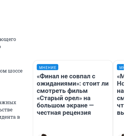
ающего
о
МНЕНИЕ
МНЕНИ
ком шоссе
«Финал не совпал с
«Мы в
ожиданиями»: стоит ли
Нолан
смотреть фильм
настр
«Старый орел» на
смотр
важных
большом экране —
чтобы
ьстве
честная рецензия
выгля
идента в