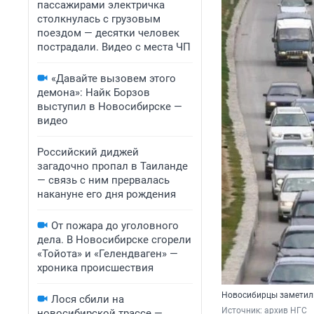
пассажирами электричка
столкнулась с грузовым
поездом — десятки человек
пострадали. Видео с места ЧП
«Давайте вызовем этого
демона»: Найк Борзов
выступил в Новосибирске —
видео
Российский диджей
загадочно пропал в Таиланде
— связь с ним прервалась
накануне его дня рождения
От пожара до уголовного
дела. В Новосибирске сгорели
«Тойота» и «Гелендваген» —
хроника происшествия
Новосибирцы заметил
Лося сбили на
Источник: 
архив НГС
новосибирской трассе —