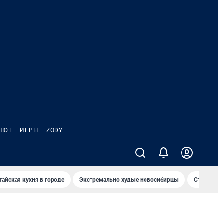
ЛЮТ
ИГРЫ
ZODY
тайская кухня в городе
Экстремально худые новосибирцы
Старт те