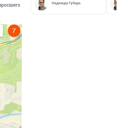
Надежда Губарь
зросшего