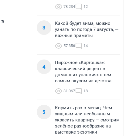
78 234
12
 в
Какой будет зима, можно
3
узнать по погоде 7 августа, —
важные приметы
57 356
14
Пирожное «Картошка»:
4
классический рецепт в
домашних условиях с тем
самым вкусом из детства
31 067
18
Кормить раз в месяц. Чем
5
хищным или необычным
украсить квартиру — смотрим
зелёное разнообразие на
выставке экзотики