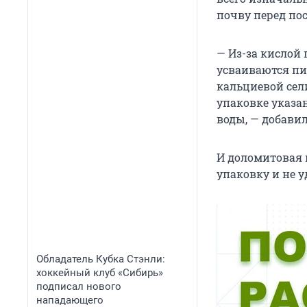
почву перед по
— Из-за кислой 
усваиваются пи
кальциевой сел
упаковке указан
воды, — добави
И доломитовая м
упаковку и не 
Обладатель Кубка Стэнли:
хоккейный клуб «Сибирь»
подписал нового
нападающего