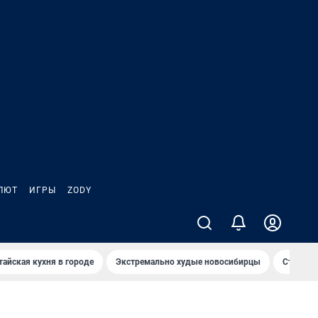
ЛЮТ
ИГРЫ
ZODY
тайская кухня в городе
Экстремально худые новосибирцы
Старт те