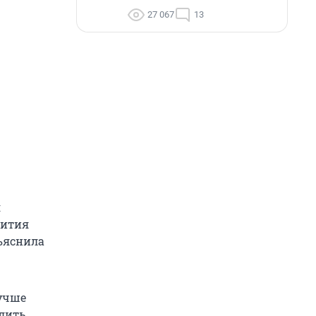
27 067
13
я
вития
бъяснила
учше
слить