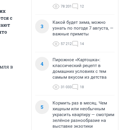
78 201
12
гих
тся с
Какой будет зима, можно
нают
3
узнать по погоде 7 августа, —
что
важные приметы
57 212
14
Пирожное «Картошка»:
4
классический рецепт в
емля в
домашних условиях с тем
самым вкусом из детства
31 033
18
Кормить раз в месяц. Чем
5
хищным или необычным
украсить квартиру — смотрим
зелёное разнообразие на
выставке экзотики