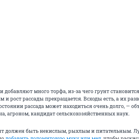
и добавляют много торфа, из-за чего грунт становитс
 и рост рассады прекращается. Всходы есть, а их раз
состоянии рассада может находиться очень долго, — о
, агроном, кандидат сельскохозяйственных наук.
нт должен быть некислым, рыхлым и питательным. Л
но
добавить доломитовую муку или мел
, чтобы раски