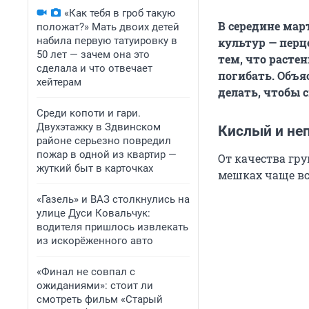
«Как тебя в гроб такую
В середине мар
положат?» Мать двоих детей
набила первую татуировку в
культур — перц
50 лет — зачем она это
тем, что расте
сделала и что отвечает
погибать. Объя
хейтерам
делать, чтобы 
Среди копоти и гари.
Двухэтажку в Здвинском
Кислый и не
районе серьезно повредил
пожар в одной из квартир —
От качества гр
жуткий быт в карточках
мешках чаще вс
«Газель» и ВАЗ столкнулись на
улице Дуси Ковальчук:
водителя пришлось извлекать
из искорёженного авто
«Финал не совпал с
ожиданиями»: стоит ли
смотреть фильм «Старый