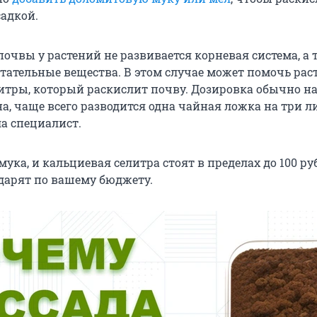
садкой.
почвы у растений не развивается корневая система, а 
тательные вещества. В этом случае может помочь рас
итры, который раскислит почву. Дозировка обычно н
а, чаще всего разводится одна чайная ложка на три л
ла специалист.
ука, и кальциевая селитра стоят в пределах до 100 ру
ударят по вашему бюджету.