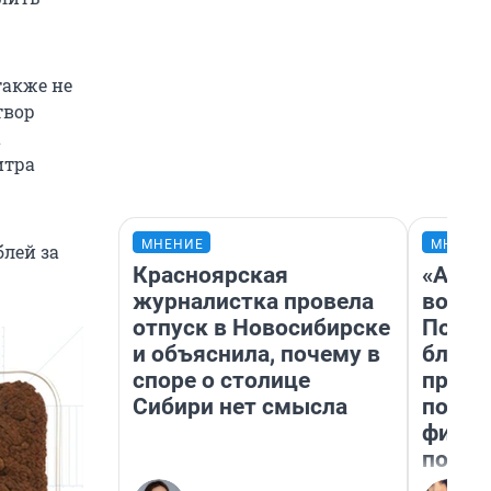
также не
твор
а
итра
МНЕНИЕ
МНЕНИ
блей за
Красноярская
«Анал
журналистка провела
вот ч
отпуск в Новосибирске
Почем
и объяснила, почему в
блокб
споре о столице
прова
Сибири нет смысла
повто
фильм
полны