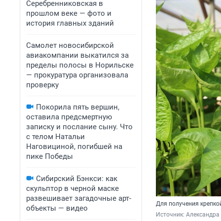
Серебренниковская в
прошлом веке — фото и
история главных зданий
Самолет новосибирской
авиакомпании выкатился за
пределы полосы в Норильске
— прокуратура организовала
проверку
Покорила пять вершин,
оставила предсмертную
записку и послание сыну. Что
с телом Натальи
Наговициной, погибшей на
пике Победы
Сибирский Бэнкси: как
скульптор в черной маске
развешивает загадочные арт-
Для получения крепко
объекты — видео
Источник: 
Александра