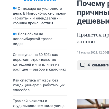
Почему 
От пожара до уголовного
причины 
дела. В Новосибирске сгорели
«Тойота» и «Гелендваген» —
дешевые
хроника происшествия
Придется пр
Лося сбили на
новосибирской трассе —
заново
видео
11 марта 2023, 12:00
Спрос упал на 30-50%: как
дорожает строительство
коттеджей и что влияет на
4
коммент
рост цен — разбор в карточках
Как спастись от жары без
кондиционера: 5 работающих
способов
Трамвай, чекисты и
«чудильник»: чем жила улица