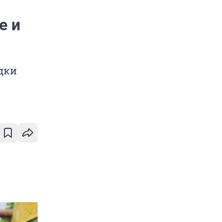
е и
дки