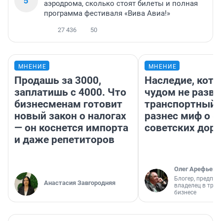
5
аэродрома, сколько стоят билеты и полная
программа фестиваля «Вива Авиа!»
27 436
50
МНЕНИЕ
МНЕНИЕ
Продашь за 3000,
Наследие, кото
заплатишь с 4000. Что
чудом не разва
бизнесменам готовит
транспортный 
новый закон о налогах
разнес миф о 
— он коснется импорта
советских доро
и даже репетиторов
Олег Арефьев
Блогер, предпри
Анастасия Завгородняя
владелец в тра
бизнесе