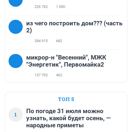
226 762
1 000
из чего построить дом??? (часть
2)
284 915
682
микрор-н "Весенний", МЖК
"Энергетик", Первомайка2
137 702
462
ТОП 5
По погоде 31 июля можно
1
узнать, какой будет осень, —
народные приметы