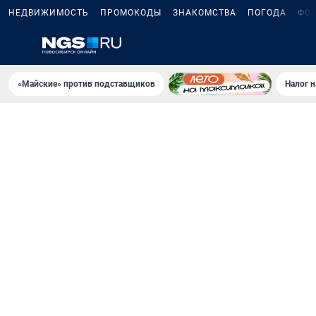
НЕДВИЖИМОСТЬ
ПРОМОКОДЫ
ЗНАКОМСТВА
ПОГОДА
ФО
«Майские» против подставщиков
Налог 