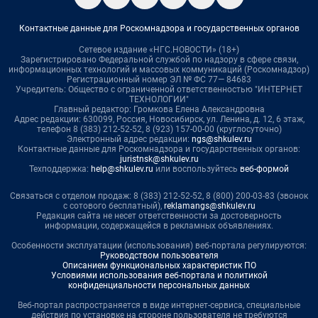
Контактные данные для Роскомнадзора и государственных органов
Сетевое издание «НГС.НОВОСТИ» (18+)
Зарегистрировано Федеральной службой по надзору в сфере связи,
информационных технологий и массовых коммуникаций (Роскомнадзор)
Регистрационный номер ЭЛ № ФС 77— 84683
Учредитель: Общество с ограниченной ответственностью "ИНТЕРНЕТ
ТЕХНОЛОГИИ"
Главный редактор: Громкова Елена Александровна
Адрес редакции: 630099, Россия, Новосибирск, ул. Ленина, д. 12, 6 этаж,
телефон 8 (383) 212-52-52, 8 (923) 157-00-00 (круглосуточно)
Электронный адрес редакции:
ngs@shkulev.ru
Контактные данные для Роскомнадзора и государственных органов:
juristnsk@shkulev.ru
Техподдержка:
help@shkulev.ru
или воспользуйтесь
веб-формой
Связаться с отделом продаж: 8 (383) 212-52-52, 8 (800) 200-03-83 (звонок
с сотового бесплатный),
reklamangs@shkulev.ru
Редакция сайта не несет ответственности за достоверность
информации, содержащейся в рекламных объявлениях.
Особенности эксплуатации (использования) веб-портала регулируются:
Руководством пользователя
Описанием функциональных характеристик ПО
Условиями использования веб-портала и политикой
конфиденциальности персональных данных
Веб-портал распространяется в виде интернет-сервиса, специальные
действия по установке на стороне пользователя не требуются