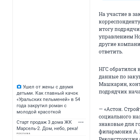
На участие в за
корреспонденту
итогу подрядчи
управлением Но
другие компани
ответить.
НГС обратился в
данные по заку
Машкарин, конт
Ушел от жены с двумя
подрядчик нача
детьми. Как главный качок
«Уральских пельменей» в 54
года закрутил роман с
— «Астон. Строй
молодой красоткой
социального на
Старт продаж 3 дома ЖК
знаковые для г
Марсель-2. Дом, небо, река!
филармония А. 
Реконструкция 