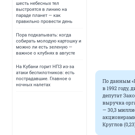
шесть небесных тел
выстроятся в линию на
параде планет — как
правильно провести день
Пора подкапывать: когда
собирать молодую картошку и
можно ли есть зеленую —
важное о клубнях в августе
На Кубани горит НПЗ из-за
атаки беспилотников: есть
пострадавшие. Главное о
По данным «К
ночных налетах
в 1992 году
депутат Закс
выручка орг
— 30,3 милли
акционерами 
Круглов (0,23