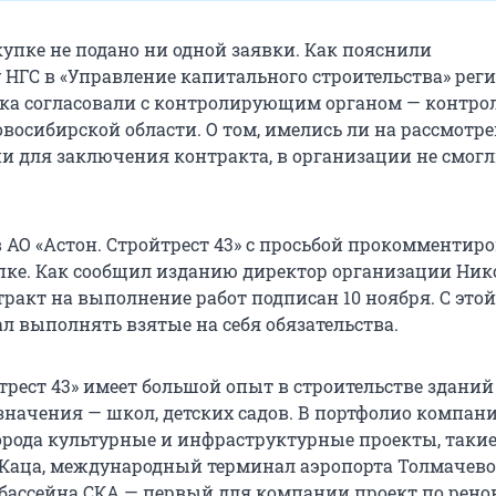
купке не подано ни одной заявки. Как пояснили
 НГС в «Управление капитального строительства» реги
ка согласовали с контролирующим органом — контр
восибирской области. О том, имелись ли на рассмотр
и для заключения контракта, в организации не смог
 АО «Астон. Стройтрест 43» с просьбой прокомментир
пке. Как сообщил изданию директор организации Ник
ракт на выполнение работ подписан 10 ноября. С это
л выполнять взятые на себя обязательства.
трест 43» имеет большой опыт в строительстве зданий
значения — школ, детских садов. В портфолио компани
орода культурные и инфраструктурные проекты, такие
Каца, международный терминал аэропорта Толмачево
бассейна СКА — первый для компании проект по рен