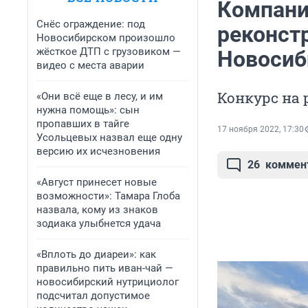
Компани
Снёс ограждение: под
реконст
Новосибирском произошло
жёсткое ДТП с грузовиком —
Новосиб
видео с места аварии
Конкурс на 
«Они всё еще в лесу, и им
нужна помощь»: сын
пропавших в тайге
17 ноября 2022, 17:30
Усольцевых назвал еще одну
версию их исчезновения
26
коммен
«Август принесет новые
возможности»: Тамара Глоба
назвала, кому из знаков
зодиака улыбнется удача
«Вплоть до диареи»: как
правильно пить иван-чай —
новосибирский нутрициолог
подсчитал допустимое