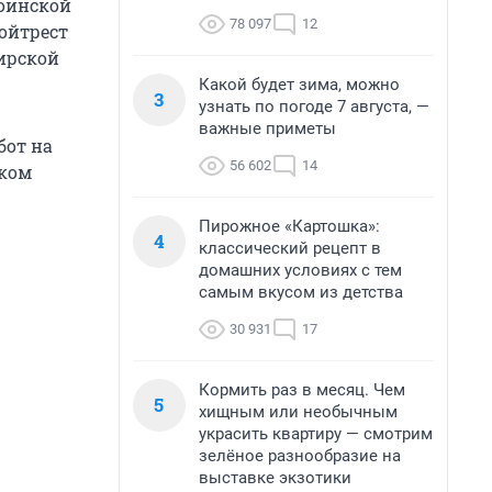
Воинской
78 097
12
ройтрест
ирской
Какой будет зима, можно
3
узнать по погоде 7 августа, —
важные приметы
бот на
56 602
14
иком
Пирожное «Картошка»:
4
классический рецепт в
домашних условиях с тем
самым вкусом из детства
30 931
17
Кормить раз в месяц. Чем
5
хищным или необычным
украсить квартиру — смотрим
зелёное разнообразие на
выставке экзотики