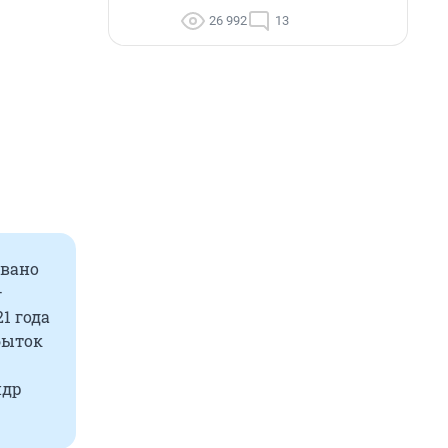
26 992
13
овано
—
1 года
быток
ндр