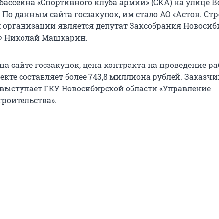
бассейна «Спортивного клуба армии» (СКА) на улице 
 По данным сайта госзакупок, им стало АО «Астон. Ст
м организации является депутат Заксобрания Новосиб
Ф Николай Машкарин.
на сайте госзакупок, цена контракта на проведение ра
екте составляет более 743,8 миллиона рублей. Заказч
выступает ГКУ Новосибирской области «Управление
троительства».