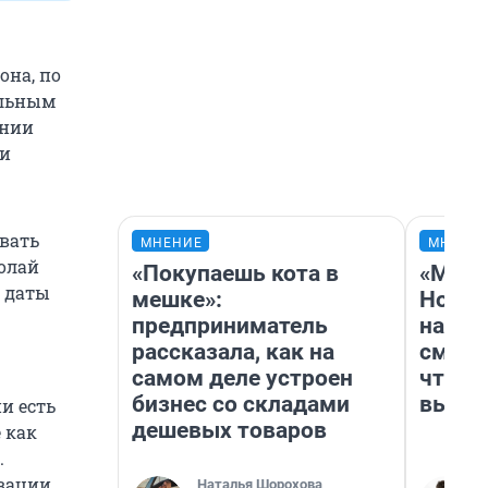
она, по
ольным
ении
ли
овать
МНЕНИЕ
МНЕНИ
олай
«Покупаешь кота в
«Мы в
й даты
мешке»:
Нолан
предприниматель
настр
рассказала, как на
смотр
самом деле устроен
чтобы
бизнес со складами
выгля
и есть
дешевых товаров
 как
.
овации
Наталья Шорохова