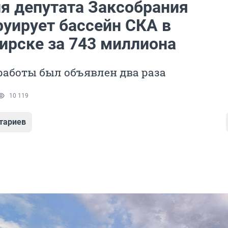
я депутата Заксобрания
руирует бассейн СКА в
ирске за 743 миллиона
работы был объявлен два раза
10 119
тариев