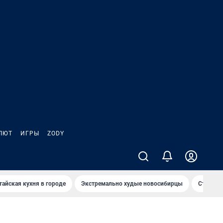
ЛЮТ
ИГРЫ
ZODY
тайская кухня в городе
Экстремально худые новосибирцы
Старт те