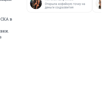
Открыла кофейную точку на
деньги соцразвития
 СКА в
явки.
в