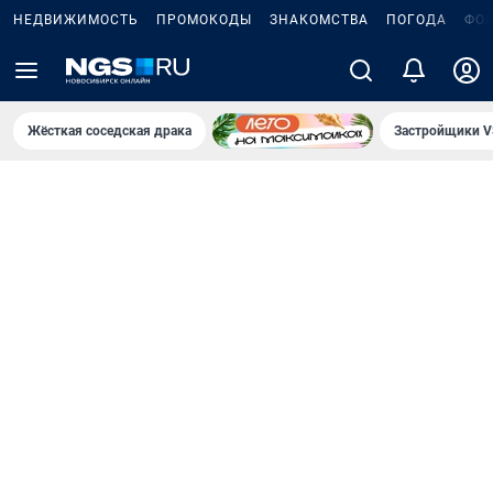
НЕДВИЖИМОСТЬ
ПРОМОКОДЫ
ЗНАКОМСТВА
ПОГОДА
ФО
Жёсткая соседская драка
Застройщики V