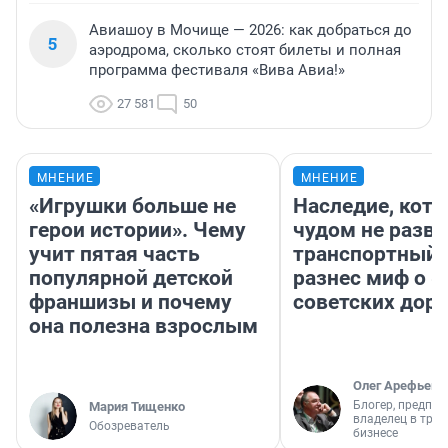
Авиашоу в Мочище — 2026: как добраться до
5
аэродрома, сколько стоят билеты и полная
программа фестиваля «Вива Авиа!»
27 581
50
МНЕНИЕ
МНЕНИЕ
«Игрушки больше не
Наследие, кото
герои истории». Чему
чудом не разва
учит пятая часть
транспортный 
популярной детской
разнес миф о 
франшизы и почему
советских доро
она полезна взрослым
Олег Арефьев
Блогер, предпри
Мария Тищенко
владелец в тра
Обозреватель
бизнесе