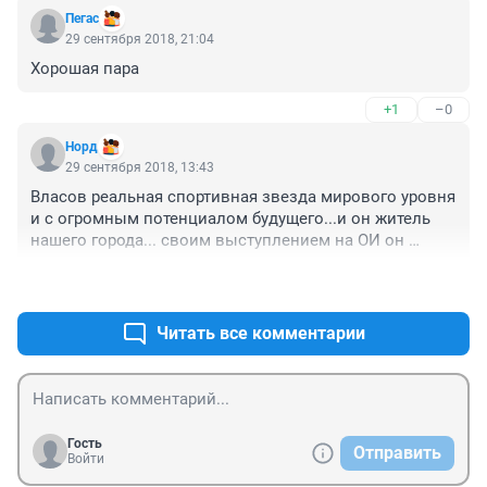
Не уехал ни в Москву ни в Канаду. Патриот своего 
Пегас
города.

29 сентября 2018, 21:04
Очень уважаю.
Хорошая пара
+1
–0
Норд
29 сентября 2018, 13:43
Власов реальная спортивная звезда мирового уровня 
и с огромным потенциалом будущего...и он житель 
нашего города... своим выступлением на ОИ он 
заслужил себе огромное уважение( особенно среди 
+9
–3
понимающих спортсменов) сложностью своей 
победы...Статья написана про него, про 
определенный непростой этап в жизни спортсмена,и 
Читать все комментарии
также освещает часть его личной жизни...А та 
блевотина которую пишут в коментах далёкие от 
спорта люди, только лишь свидетельствует о их 
ограниченных жизненных интересах..
Гость
Отправить
Войти