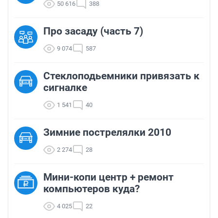
50 616
388
Про засаду (часть 7)
9 074
587
Стеклоподьемники привязать к
сигналке
1 541
40
Зимние пострелялки 2010
2 274
28
Мини-копи центр + ремонт
компьютеров куда?
4 025
22