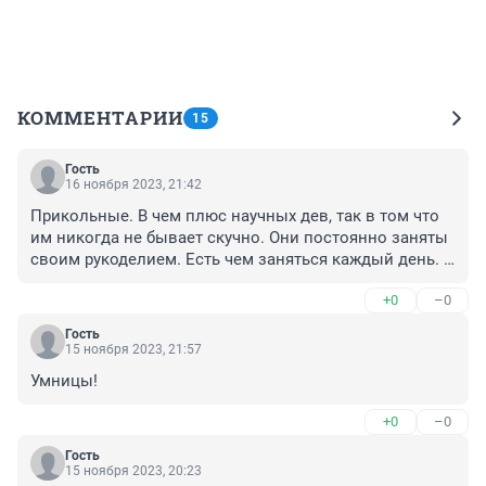
КОММЕНТАРИИ
15
Гость
16 ноября 2023, 21:42
Прикольные. В чем плюс научных дев, так в том что 
им никогда не бывает скучно. Они постоянно заняты 
своим рукоделием. Есть чем заняться каждый день. 
Ведь огромное количество бабских "проблем" 
+0
–0
начинается с того, что "мне стало как-то скууучноа". И 
она решила поразвлечься. 

Гость
Только им надо помочь с балансом между работой и 
15 ноября 2023, 21:57
жизнью. Мощным противовесом пособить. Чтобы 
Умницы!
голова не болела ни днём, ни ночью.
+0
–0
Гость
15 ноября 2023, 20:23