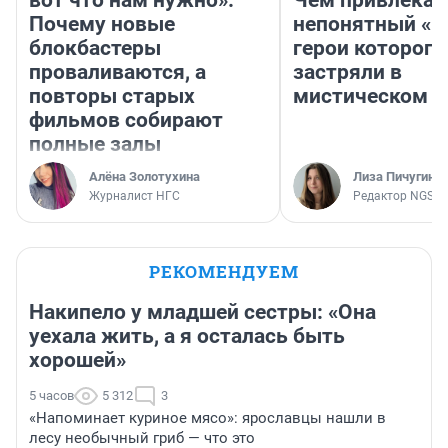
вот что нам нужно».
Чем привлекае
Почему новые
непонятный «Н
блокбастеры
герои которого
проваливаются, а
застряли в
повторы старых
мистическом о
фильмов собирают
полные залы
Алёна Золотухина
Лиза Пичугина
Журналист НГС
Редактор NGS.R
РЕКОМЕНДУЕМ
Накипело у младшей сестры: «Она
уехала жить, а я осталась быть
хорошей»
5 часов
5 312
3
«Напоминает куриное мясо»: ярославцы нашли в
лесу необычный гриб — что это