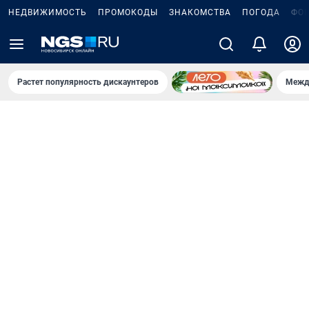
НЕДВИЖИМОСТЬ
ПРОМОКОДЫ
ЗНАКОМСТВА
ПОГОДА
ФО
Растет популярность дискаунтеров
Межд