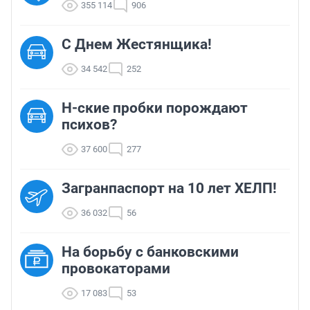
355 114
906
С Днем Жестянщика!
34 542
252
Н-ские пробки порождают
психов?
37 600
277
Загранпаспорт на 10 лет ХЕЛП!
36 032
56
На борьбу с банковскими
провокаторами
17 083
53