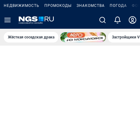
НЕДВИЖИМОСТЬ
ПРОМОКОДЫ
ЗНАКОМСТВА
ПОГОДА
ФО
Жёсткая соседская драка
Застройщики V