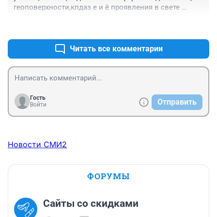
геоповерхности,кпдаз е и ё проявления в свете 
влияния состава подстилающей земли на 
+0
–0
атмосферу....тоже. и арест нижегородского академика 
из ИПФ РАН....эти факты совпадение?
Читать все комментарии
Гость
Отправить
Войти
Новости СМИ2
ФОРУМЫ
Сайты со скидками