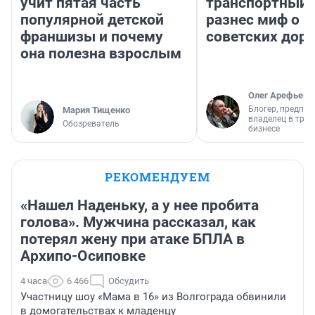
учит пятая часть
транспортный 
популярной детской
разнес миф о 
франшизы и почему
советских доро
она полезна взрослым
Олег Арефьев
Блогер, предпри
Мария Тищенко
владелец в тра
Обозреватель
бизнесе
РЕКОМЕНДУЕМ
«Нашел Наденьку, а у нее пробита
голова». Мужчина рассказал, как
потерял жену при атаке БПЛА в
Архипо-Осиповке
4 часа
6 466
Обсудить
Участницу шоу «Мама в 16» из Волгограда обвинили
в домогательствах к младенцу