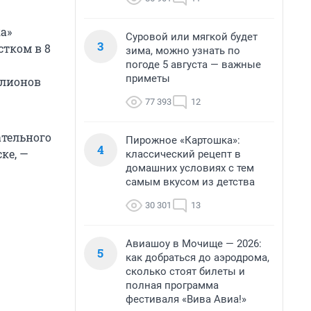
а»
Суровой или мягкой будет
3
стком в 8
зима, можно узнать по
погоде 5 августа — важные
приметы
ллионов
77 393
12
тельного
Пирожное «Картошка»:
4
ке, —
классический рецепт в
домашних условиях с тем
самым вкусом из детства
30 301
13
Авиашоу в Мочище — 2026:
5
как добраться до аэродрома,
сколько стоят билеты и
полная программа
фестиваля «Вива Авиа!»