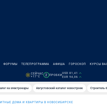
ФОРУМЫ
ТЕЛЕПРОГРАММА
АФИША
ГОРОСКОП
КУРСЫ ВА
USD 81,41
СЕЙЧАС
2
ПРОБКИ
+17°C
EUR 94,06
алог на электрокары
Августовский каталог новостроек
Строитель б
ИТНЫЕ ДОМА И КВАРТИРЫ В НОВОСИБИРСКЕ