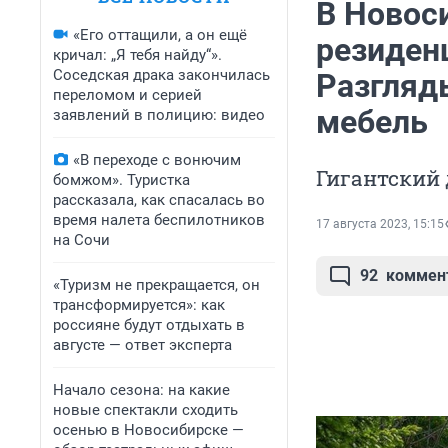
В Новос
«Его оттащили, а он ещё
резиден
кричал: „Я тебя найду“».
Соседская драка закончилась
Разгляд
переломом и серией
мебель
заявлений в полицию: видео
«В переходе с вонючим
Гигантский 
бомжом». Туристка
рассказала, как спасалась во
время налета беспилотников
17 августа 2023, 15:15
на Сочи
92
коммен
«Туризм не прекращается, он
трансформируется»: как
россияне будут отдыхать в
августе — ответ эксперта
Начало сезона: на какие
новые спектакли сходить
осенью в Новосибирске —