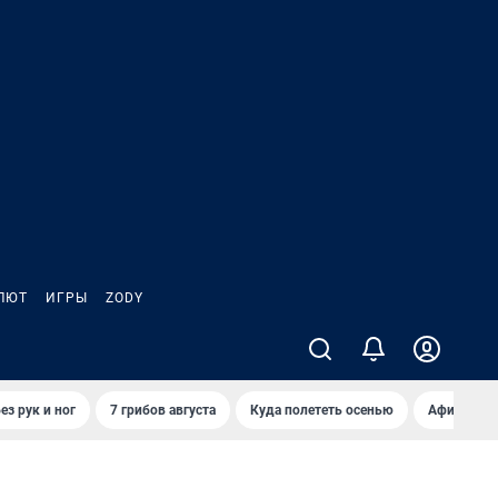
ЛЮТ
ИГРЫ
ZODY
ез рук и ног
7 грибов августа
Куда полететь осенью
Афиша на 