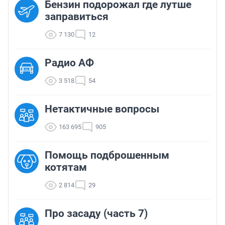
Бензин подорожал где лутше
заправиться
7 130
12
Радио АФ
3 518
54
Нетактичные вопросы
163 695
905
Помощь подброшенным
котятам
2 814
29
Про засаду (часть 7)