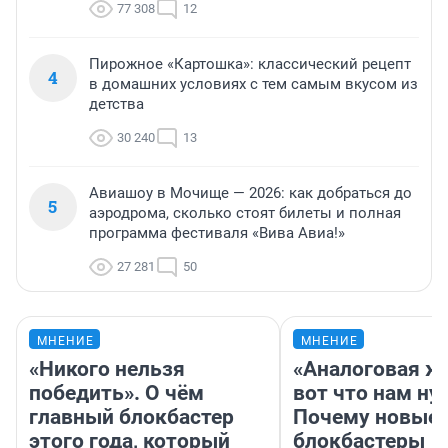
77 308
12
Пирожное «Картошка»: классический рецепт
4
в домашних условиях с тем самым вкусом из
детства
30 240
13
Авиашоу в Мочище — 2026: как добраться до
5
аэродрома, сколько стоят билеты и полная
программа фестиваля «Вива Авиа!»
27 281
50
МНЕНИЕ
МНЕНИЕ
«Никого нельзя
«Аналоговая ж
победить». О чём
вот что нам ну
главный блокбастер
Почему новые
этого года, который
блокбастеры