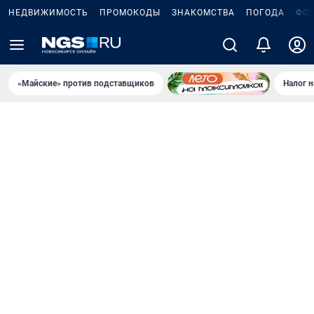
НЕДВИЖИМОСТЬ
ПРОМОКОДЫ
ЗНАКОМСТВА
ПОГОДА
ФО
«Майские» против подставщиков
Налог 