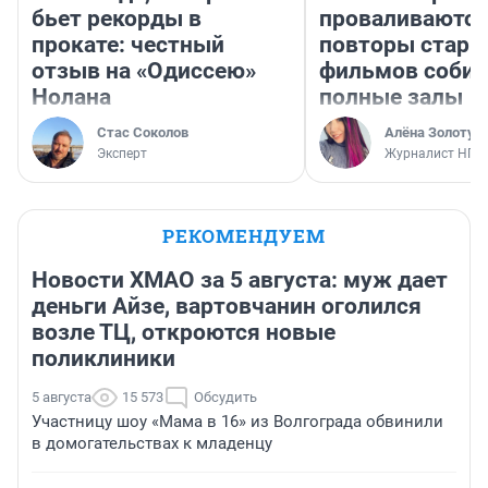
бьет рекорды в
проваливаются,
прокате: честный
повторы стары
отзыв на «Одиссею»
фильмов соби
Нолана
полные залы
Стас Соколов
Алёна Золотух
Эксперт
Журналист НГС
РЕКОМЕНДУЕМ
Новости ХМАО за 5 августа: муж дает
деньги Айзе, вартовчанин оголился
возле ТЦ, откроются новые
поликлиники
5 августа
15 573
Обсудить
Участницу шоу «Мама в 16» из Волгограда обвинили
в домогательствах к младенцу