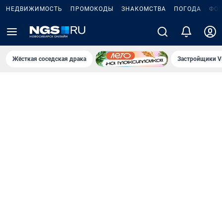
НЕДВИЖИМОСТЬ
ПРОМОКОДЫ
ЗНАКОМСТВА
ПОГОДА
ФО
Жёсткая соседская драка
Застройщики V