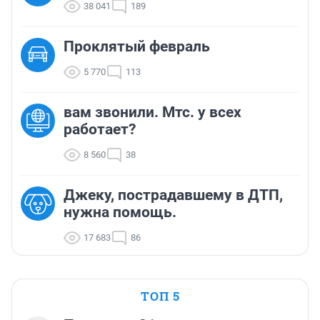
38 041
189
Проклятый февраль
5 770
113
вам звонили. Мтс. у всех
работает?
8 560
38
Джеку, пострадавшему в ДТП,
нужна помощь.
17 683
86
ТОП 5