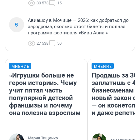
30 573
15
Авиашоу в Мочище — 2026: как добраться до
5
аэродрома, сколько стоят билеты и полная
программа фестиваля «Вива Авиа!»
27 538
50
МНЕНИЕ
МНЕНИЕ
«Игрушки больше не
Продашь за 300
герои истории». Чему
заплатишь с 40
учит пятая часть
бизнесменам г
популярной детской
новый закон о 
франшизы и почему
— он коснется 
она полезна взрослым
и даже репети
Мария Тищенко