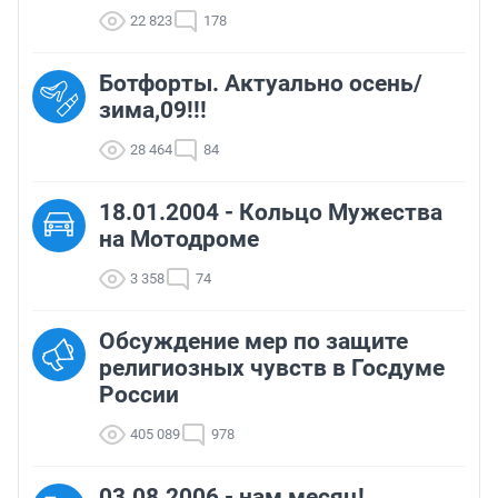
22 823
178
Ботфорты. Актуально осень/
зима,09!!!
28 464
84
18.01.2004 - Кольцо Мужества
на Мотодроме
3 358
74
Обсуждение мер по защите
религиозных чувств в Госдуме
России
405 089
978
03.08.2006 - нам месяц!