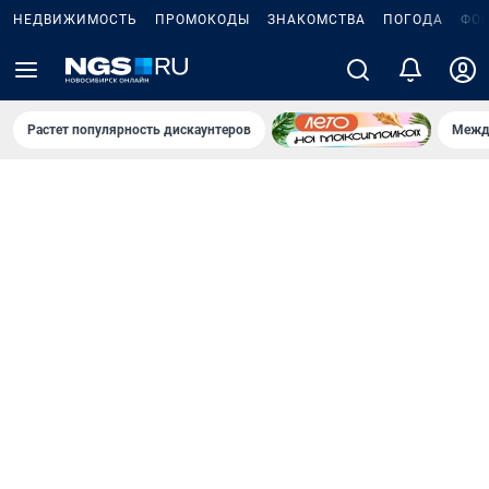
НЕДВИЖИМОСТЬ
ПРОМОКОДЫ
ЗНАКОМСТВА
ПОГОДА
ФО
Растет популярность дискаунтеров
Межд