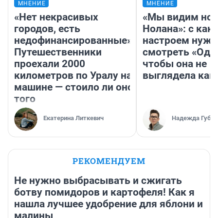
МНЕНИЕ
МНЕНИЕ
«Нет некрасивых
«Мы видим нов
городов, есть
Нолана»: с как
недофинансированные».
настроем нужн
Путешественники
смотреть «Оди
проехали 2000
чтобы она не
километров по Уралу на
выглядела как
машине — стоило ли оно
того
Екатерина Литкевич
Надежда Губар
РЕКОМЕНДУЕМ
Не нужно выбрасывать и сжигать
ботву помидоров и картофеля! Как я
нашла лучшее удобрение для яблони и
малины