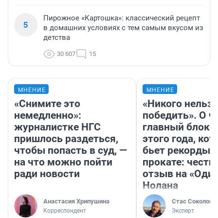
Пирожное «Картошка»: классический рецепт
5
в домашних условиях с тем самым вкусом из
детства
30 607
15
МНЕНИЕ
МНЕНИЕ
«Снимите это
«Никого нельз
немедленно»:
победить». О ч
журналистке НГС
главный блокб
пришлось раздеться,
этого года, ко
чтобы попасть в суд, —
бьет рекорды 
на что можно пойти
прокате: честн
ради новости
отзыв на «Оди
Нолана
Анастасия Хрипушина
Стас Соколов
Корреспондент
Эксперт