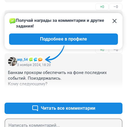
+0
–0
Гость
4 ноября 2024, 18:14
Получай награды за комментарии и другие 
задания!
ставкой походу те же самые управляют, что и 
заголовки на нгс пишут. Не было никаких кредитов 
Подробнее в профиле
раньше для широких масс, они только после 2005 
начали приходить более менее.
+0
–0
asp_54
3 ноября 2024, 18:20
Банкам прокорм обеспечить на фоне последних 
событий. Поиздержались.

Кому следующему?
+0
–0
Читать все комментарии