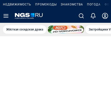
НЕДВИЖИМОСТЬ
ПРОМОКОДЫ
ЗНАКОМСТВА
ПОГОДА
ФО
Жёсткая соседская драка
Застройщики V