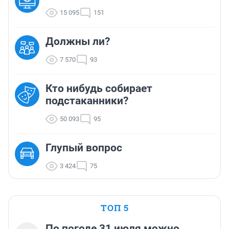
15 095
151
Должны ли?
7 570
93
Кто нибудь собирает
подстаканники?
50 093
95
Глупый вопрос
3 424
75
ТОП 5
По погоде 31 июля можно